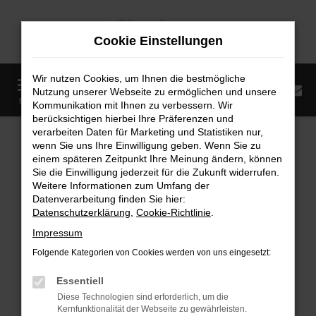
Zum
Hauptinhalt
Cookie Einstellungen
springen
Wir nutzen Cookies, um Ihnen die bestmögliche
0
Nutzung unserer Webseite zu ermöglichen und unsere
Startseite
Fahrzeugangebote
Fahrzeugmarkt
MENÜ
Kommunikation mit Ihnen zu verbessern. Wir
berücksichtigen hierbei Ihre Präferenzen und
Fahrzeugmarkt
verarbeiten Daten für Marketing und Statistiken nur,
wenn Sie uns Ihre Einwilligung geben. Wenn Sie zu
einem späteren Zeitpunkt Ihre Meinung ändern, können
Sie die Einwilligung jederzeit für die Zukunft widerrufen.
Weitere Informationen zum Umfang der
Datenverarbeitung finden Sie hier:
Fehler: Network Error
Datenschutzerklärung
,
Cookie-Richtlinie
.
Impressum
Beim Laden ist ein Fehler aufgetreten.
Folgende Kategorien von Cookies werden von uns eingesetzt:
Hier sind ein paar Tipps, die dir helfen können:
Essentiell
Überprüfe deine Firewall und deine
Diese Technologien sind erforderlich, um die
Internetverbindung.
Kernfunktionalität der Webseite zu gewährleisten.