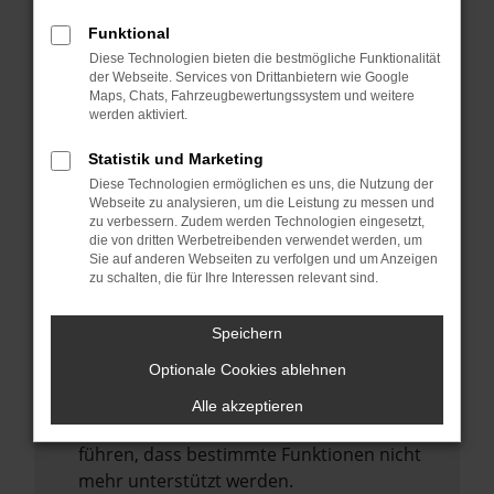
Laden andere Webseiten, zum Beispiel
deine Suchmaschine?
Funktional
Diese Technologien bieten die bestmögliche Funktionalität
Prüfe deine Browsererweiterungen.
der Webseite. Services von Drittanbietern wie Google
Manche Erweiterungen, wie Werbeblocker,
Maps, Chats, Fahrzeugbewertungssystem und weitere
können das Laden bestimmter Seiten
werden aktiviert.
verhindern. Funktioniert die Seite in einem
Statistik und Marketing
anderen Browser oder in einem privaten
Diese Technologien ermöglichen es uns, die Nutzung der
Fenster?
Webseite zu analysieren, um die Leistung zu messen und
zu verbessern. Zudem werden Technologien eingesetzt,
Starte dein Gerät neu.
die von dritten Werbetreibenden verwendet werden, um
Das kann manchmal helfen,
Sie auf anderen Webseiten zu verfolgen und um Anzeigen
zu schalten, die für Ihre Interessen relevant sind.
vorübergehende Probleme zu beheben.
Stelle sicher, dass dein Browser und dein
Speichern
Betriebssystem auf dem neuesten Stand
Optionale Cookies ablehnen
sind.
Veraltete Software birgt nicht nur ein
Alle akzeptieren
Sicherheitsrisiko, sondern kann auch dazu
führen, dass bestimmte Funktionen nicht
mehr unterstützt werden.