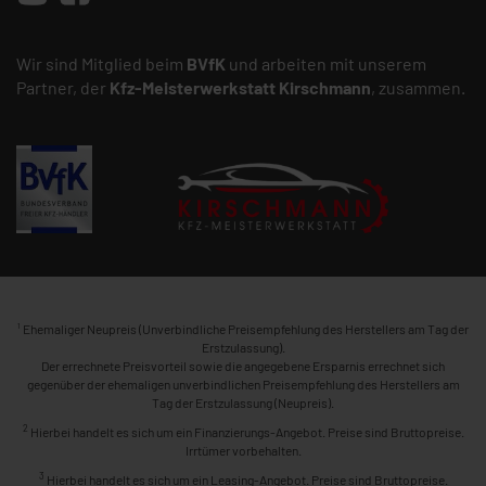
Wir sind Mitglied beim
BVfK
und arbeiten mit unserem
Partner, der
Kfz-Meisterwerkstatt
Kirschmann
, zusammen.
1
Ehemaliger Neupreis (Unverbindliche Preisempfehlung des Herstellers am Tag der
Erstzulassung).
Der errechnete Preisvorteil sowie die angegebene Ersparnis errechnet sich
gegenüber der ehemaligen unverbindlichen Preisempfehlung des Herstellers am
Tag der Erstzulassung (Neupreis).
2
Hierbei handelt es sich um ein Finanzierungs-Angebot. Preise sind Bruttopreise.
Irrtümer vorbehalten.
3
Hierbei handelt es sich um ein Leasing-Angebot. Preise sind Bruttopreise.