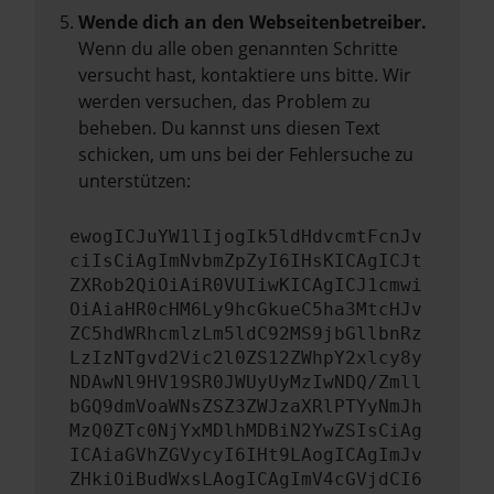
Wende dich an den Webseitenbetreiber.
Wenn du alle oben genannten Schritte
versucht hast, kontaktiere uns bitte. Wir
werden versuchen, das Problem zu
beheben. Du kannst uns diesen Text
schicken, um uns bei der Fehlersuche zu
unterstützen:
ewogICJuYW1lIjogIk5ldHdvcmtFcnJv
ciIsCiAgImNvbmZpZyI6IHsKICAgICJt
ZXRob2QiOiAiR0VUIiwKICAgICJ1cmwi
OiAiaHR0cHM6Ly9hcGkueC5ha3MtcHJv
ZC5hdWRhcmlzLm5ldC92MS9jbGllbnRz
LzIzNTgvd2Vic2l0ZS12ZWhpY2xlcy8y
NDAwNl9HV19SR0JWUyUyMzIwNDQ/Zmll
bGQ9dmVoaWNsZSZ3ZWJzaXRlPTYyNmJh
MzQ0ZTc0NjYxMDlhMDBiN2YwZSIsCiAg
ICAiaGVhZGVycyI6IHt9LAogICAgImJv
ZHkiOiBudWxsLAogICAgImV4cGVjdCI6