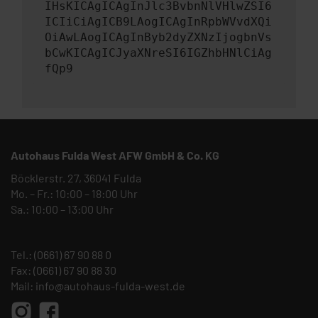
IHsKICAgICAgInJlc3BvbnNlVHlwZSI6
ICIiCiAgICB9LAogICAgInRpbWVvdXQi
OiAwLAogICAgInByb2dyZXNzIjogbnVs
bCwKICAgICJyaXNreSI6IGZhbHNlCiAg
fQp9
Autohaus Fulda West AFW GmbH & Co. KG
Böcklerstr. 27, 36041 Fulda
Mo. – Fr.: 10:00 – 18:00 Uhr
Sa.: 10:00 – 13:00 Uhr
Tel.:
(0661) 67 90 88 0
Fax: (0661) 67 90 88 30
Mail:
info@autohaus-fulda-west.de