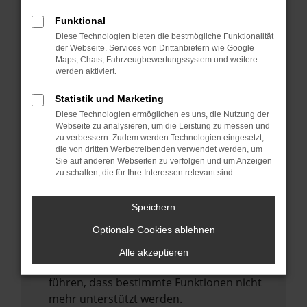
Laden andere Webseiten, zum Beispiel
deine Suchmaschine?
Funktional
Diese Technologien bieten die bestmögliche Funktionalität
Prüfe deine Browsererweiterungen.
der Webseite. Services von Drittanbietern wie Google
Manche Erweiterungen, wie Werbeblocker,
Maps, Chats, Fahrzeugbewertungssystem und weitere
können das Laden bestimmter Seiten
werden aktiviert.
verhindern. Funktioniert die Seite in einem
Statistik und Marketing
anderen Browser oder in einem privaten
Diese Technologien ermöglichen es uns, die Nutzung der
Fenster?
Webseite zu analysieren, um die Leistung zu messen und
zu verbessern. Zudem werden Technologien eingesetzt,
Starte dein Gerät neu.
die von dritten Werbetreibenden verwendet werden, um
Das kann manchmal helfen,
Sie auf anderen Webseiten zu verfolgen und um Anzeigen
zu schalten, die für Ihre Interessen relevant sind.
vorübergehende Probleme zu beheben.
Stelle sicher, dass dein Browser und dein
Speichern
Betriebssystem auf dem neuesten Stand
Optionale Cookies ablehnen
sind.
Veraltete Software birgt nicht nur ein
Alle akzeptieren
Sicherheitsrisiko, sondern kann auch dazu
führen, dass bestimmte Funktionen nicht
mehr unterstützt werden.