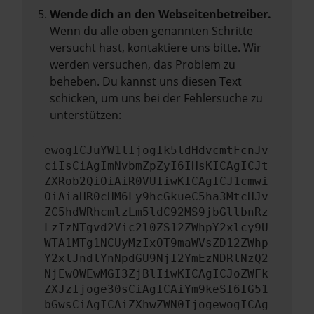
Wende dich an den Webseitenbetreiber.
Wenn du alle oben genannten Schritte
versucht hast, kontaktiere uns bitte. Wir
werden versuchen, das Problem zu
beheben. Du kannst uns diesen Text
schicken, um uns bei der Fehlersuche zu
unterstützen:
ewogICJuYW1lIjogIk5ldHdvcmtFcnJv
ciIsCiAgImNvbmZpZyI6IHsKICAgICJt
ZXRob2QiOiAiR0VUIiwKICAgICJ1cmwi
OiAiaHR0cHM6Ly9hcGkueC5ha3MtcHJv
ZC5hdWRhcmlzLm5ldC92MS9jbGllbnRz
LzIzNTgvd2Vic2l0ZS12ZWhpY2xlcy9U
WTA1MTg1NCUyMzIxOT9maWVsZD12ZWhp
Y2xlJndlYnNpdGU9NjI2YmEzNDRlNzQ2
NjEwOWEwMGI3ZjBlIiwKICAgICJoZWFk
ZXJzIjoge30sCiAgICAiYm9keSI6IG51
bGwsCiAgICAiZXhwZWN0IjogewogICAg