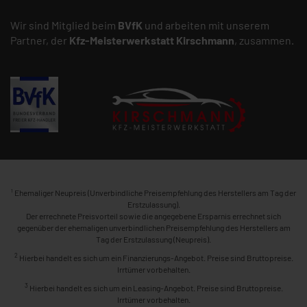
Wir sind Mitglied beim
BVfK
und arbeiten mit unserem
Partner, der
Kfz-Meisterwerkstatt
Kirschmann
, zusammen.
1
Ehemaliger Neupreis (Unverbindliche Preisempfehlung des Herstellers am Tag der
Erstzulassung).
Der errechnete Preisvorteil sowie die angegebene Ersparnis errechnet sich
gegenüber der ehemaligen unverbindlichen Preisempfehlung des Herstellers am
Tag der Erstzulassung (Neupreis).
2
Hierbei handelt es sich um ein Finanzierungs-Angebot. Preise sind Bruttopreise.
Irrtümer vorbehalten.
3
Hierbei handelt es sich um ein Leasing-Angebot. Preise sind Bruttopreise.
Irrtümer vorbehalten.