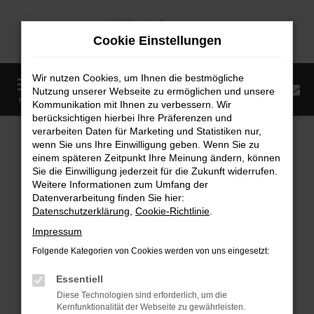
Zum
Hauptinhalt
Cookie Einstellungen
springen
Wir nutzen Cookies, um Ihnen die bestmögliche
0
Nutzung unserer Webseite zu ermöglichen und unsere
Startseite
Fahrzeugangebote
Fahrzeugmarkt
MENÜ
Kommunikation mit Ihnen zu verbessern. Wir
berücksichtigen hierbei Ihre Präferenzen und
Fahrzeugmarkt
verarbeiten Daten für Marketing und Statistiken nur,
wenn Sie uns Ihre Einwilligung geben. Wenn Sie zu
einem späteren Zeitpunkt Ihre Meinung ändern, können
Sie die Einwilligung jederzeit für die Zukunft widerrufen.
Weitere Informationen zum Umfang der
Datenverarbeitung finden Sie hier:
Fehler: Network Error
Datenschutzerklärung
,
Cookie-Richtlinie
.
Impressum
Beim Laden ist ein Fehler aufgetreten.
Folgende Kategorien von Cookies werden von uns eingesetzt:
Hier sind ein paar Tipps, die dir helfen können:
Essentiell
Überprüfe deine Firewall und deine
Diese Technologien sind erforderlich, um die
Internetverbindung.
Kernfunktionalität der Webseite zu gewährleisten.