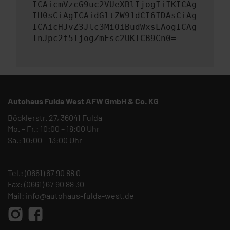
ICAicmVzcG9uc2VUeXBlIjogIiIKICAg
IH0sCiAgICAidGltZW91dCI6IDAsCiAg
ICAicHJvZ3Jlc3MiOiBudWxsLAogICAg
InJpc2t5IjogZmFsc2UKICB9Cn0=
Autohaus Fulda West AFW GmbH & Co. KG
Böcklerstr. 27, 36041 Fulda
Mo. – Fr.: 10:00 – 18:00 Uhr
Sa.: 10:00 – 13:00 Uhr
Tel.:
(0661) 67 90 88 0
Fax: (0661) 67 90 88 30
Mail:
info@autohaus-fulda-west.de