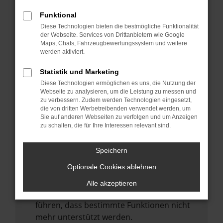
Laden andere Webseiten, zum Beispiel
deine Suchmaschine?
Funktional
Diese Technologien bieten die bestmögliche Funktionalität
Prüfe deine Browsererweiterungen.
der Webseite. Services von Drittanbietern wie Google
Manche Erweiterungen, wie Werbeblocker,
Maps, Chats, Fahrzeugbewertungssystem und weitere
können das Laden bestimmter Seiten
werden aktiviert.
verhindern. Funktioniert die Seite in einem
Statistik und Marketing
anderen Browser oder in einem privaten
Diese Technologien ermöglichen es uns, die Nutzung der
Fenster?
Webseite zu analysieren, um die Leistung zu messen und
zu verbessern. Zudem werden Technologien eingesetzt,
Starte dein Gerät neu.
die von dritten Werbetreibenden verwendet werden, um
Das kann manchmal helfen,
Sie auf anderen Webseiten zu verfolgen und um Anzeigen
zu schalten, die für Ihre Interessen relevant sind.
vorübergehende Probleme zu beheben.
Stelle sicher, dass dein Browser und dein
Speichern
Betriebssystem auf dem neuesten Stand
Optionale Cookies ablehnen
sind.
Veraltete Software birgt nicht nur ein
Alle akzeptieren
Sicherheitsrisiko, sondern kann auch dazu
führen, dass bestimmte Funktionen nicht
mehr unterstützt werden.