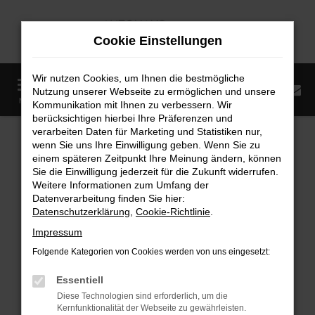
Zum
Hauptinhalt
Cookie Einstellungen
springen
Wir nutzen Cookies, um Ihnen die bestmögliche
0
Nutzung unserer Webseite zu ermöglichen und unsere
Startseite
Fahrzeugangebote
Fahrzeugmarkt
MENÜ
Kommunikation mit Ihnen zu verbessern. Wir
berücksichtigen hierbei Ihre Präferenzen und
Fahrzeugmarkt
verarbeiten Daten für Marketing und Statistiken nur,
wenn Sie uns Ihre Einwilligung geben. Wenn Sie zu
einem späteren Zeitpunkt Ihre Meinung ändern, können
Sie die Einwilligung jederzeit für die Zukunft widerrufen.
Weitere Informationen zum Umfang der
Datenverarbeitung finden Sie hier:
Fehler: Network Error
Datenschutzerklärung
,
Cookie-Richtlinie
.
Impressum
Beim Laden ist ein Fehler aufgetreten.
Folgende Kategorien von Cookies werden von uns eingesetzt:
Hier sind ein paar Tipps, die dir helfen können:
Essentiell
Überprüfe deine Firewall und deine
Diese Technologien sind erforderlich, um die
Internetverbindung.
Kernfunktionalität der Webseite zu gewährleisten.