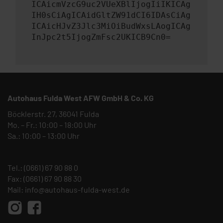
ICAicmVzcG9uc2VUeXBlIjogIiIKICAg
IH0sCiAgICAidGltZW91dCI6IDAsCiAg
ICAicHJvZ3Jlc3MiOiBudWxsLAogICAg
InJpc2t5IjogZmFsc2UKICB9Cn0=
Autohaus Fulda West AFW GmbH & Co. KG
Böcklerstr. 27, 36041 Fulda
Mo. – Fr.: 10:00 – 18:00 Uhr
Sa.: 10:00 – 13:00 Uhr
Tel.:
(0661) 67 90 88 0
Fax: (0661) 67 90 88 30
Mail:
info@autohaus-fulda-west.de