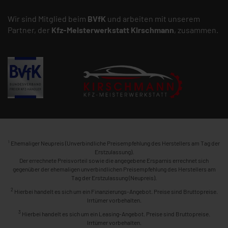
Wir sind Mitglied beim
BVfK
und arbeiten mit unserem
Partner, der
Kfz-Meisterwerkstatt
Kirschmann
, zusammen.
1
Ehemaliger Neupreis (Unverbindliche Preisempfehlung des Herstellers am Tag der
Erstzulassung).
Der errechnete Preisvorteil sowie die angegebene Ersparnis errechnet sich
gegenüber der ehemaligen unverbindlichen Preisempfehlung des Herstellers am
Tag der Erstzulassung (Neupreis).
2
Hierbei handelt es sich um ein Finanzierungs-Angebot. Preise sind Bruttopreise.
Irrtümer vorbehalten.
3
Hierbei handelt es sich um ein Leasing-Angebot. Preise sind Bruttopreise.
Irrtümer vorbehalten.