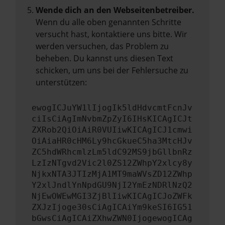
Wende dich an den Webseitenbetreiber.
Wenn du alle oben genannten Schritte
versucht hast, kontaktiere uns bitte. Wir
werden versuchen, das Problem zu
beheben. Du kannst uns diesen Text
schicken, um uns bei der Fehlersuche zu
unterstützen:
ewogICJuYW1lIjogIk5ldHdvcmtFcnJv
ciIsCiAgImNvbmZpZyI6IHsKICAgICJt
ZXRob2QiOiAiR0VUIiwKICAgICJ1cmwi
OiAiaHR0cHM6Ly9hcGkueC5ha3MtcHJv
ZC5hdWRhcmlzLm5ldC92MS9jbGllbnRz
LzIzNTgvd2Vic2l0ZS12ZWhpY2xlcy8y
NjkxNTA3JTIzMjA1MT9maWVsZD12ZWhp
Y2xlJndlYnNpdGU9NjI2YmEzNDRlNzQ2
NjEwOWEwMGI3ZjBlIiwKICAgICJoZWFk
ZXJzIjoge30sCiAgICAiYm9keSI6IG51
bGwsCiAgICAiZXhwZWN0IjogewogICAg