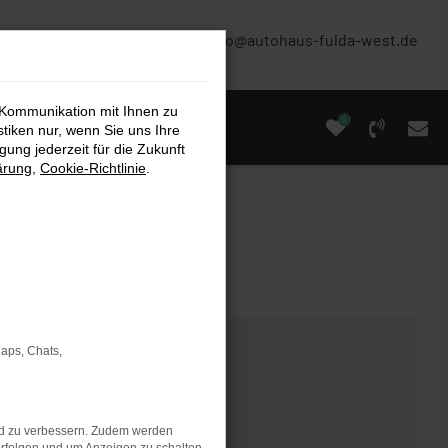
(0661) 67 90 88 0
info@autohaus-fulda-west.de
 Kommunikation mit Ihnen zu
0
stiken nur, wenn Sie uns Ihre
ung jederzeit für die Zukunft
ärung
,
Cookie-Richtlinie
.
Maps, Chats,
nd zu verbessern. Zudem werden