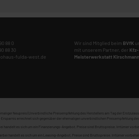
 90 88 0
Wir sind Mitglied beim
BVfK
un
 90 88 30
mit unserem Partner, der
Kfz-
tohaus-fulda-west.de
Meisterwerkstatt
Kirschman
maliger Neupreis (Unverbindliche Preisempfehlung des Herstellers am Tag der Erstzulass
 Ersparnis errechnet sich gegenüber der ehemaligen unverbindlichen Preisempfehlung des
ei handelt es sich um ein Finanzierungs-Angebot. Preise sind Bruttopreise. Irrtümer vorbe
erbei handelt es sich um ein Leasing-Angebot. Preise sind Bruttopreise. Irrtümer vorbehal