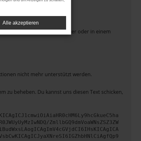
rfolgen und um Anzeigen zu schalten,
Alle akzeptieren
 Seite in einem anderen Browser oder in einem
ktionen nicht mehr unterstützt werden.
lem zu beheben. Du kannst uns diesen Text schicken,
KICAgICJ1cmwiOiAiaHR0cHM6Ly9hcGkueC5ha
R0JWUyUyMzIwNDQ/ZmllbGQ9dmVoaWNsZSZ3ZW
iBudWxsLAogICAgImV4cGVjdCI6IHsKICAgICA
VsbCwKICAgICJyaXNreSI6IGZhbHNlCiAgfQp9