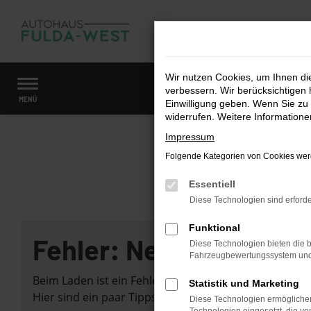
Zum
Hauptinhalt
springen
Wir nutzen Cookies, um Ihnen d
verbessern. Wir berücksichtigen 
Startseite
Fahrzeugangebote
Fahrzeugmarkt
MENÜ
Einwilligung geben. Wenn Sie zu 
widerrufen. Weitere Information
Impressum
Folgende Kategorien von Cookies werd
Essentiell
Diese Technologien sind erforde
Funktional
Fehler: Network Error
Diese Technologien bieten die b
Fahrzeugbewertungssystem und w
Beim Laden ist ein Fehler aufgetreten.
Statistik und Marketing
Hier sind ein paar Tipps, die dir helfen können:
Diese Technologien ermöglichen