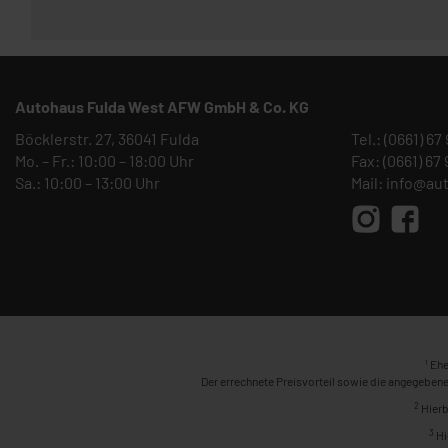
Autohaus Fulda West AFW GmbH & Co. KG
Böcklerstr. 27, 36041 Fulda
Tel.:
(0661) 67
Mo. – Fr.: 10:00 – 18:00 Uhr
Fax: (0661) 67
Sa.: 10:00 – 13:00 Uhr
Mail:
info@au
1
Ehe
Der errechnete Preisvorteil sowie die angegebene
2
Hierb
3
Hi