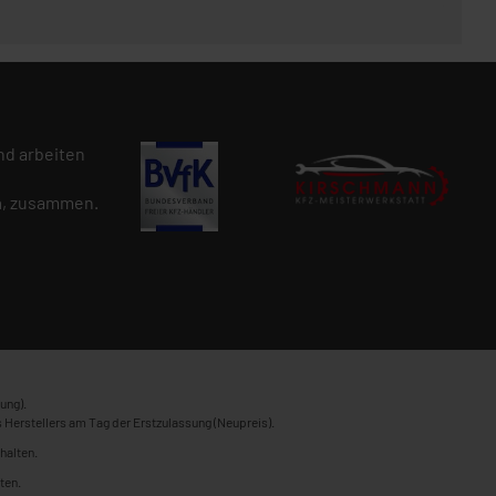
d arbeiten
n
, zusammen.
ung).
 Herstellers am Tag der Erstzulassung (Neupreis).
halten.
ten.