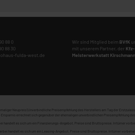
 90 88 0
Wir sind Mitglied beim
BVfK
un
 90 88 30
mit unserem Partner, der
Kfz-
tohaus-fulda-west.de
Meisterwerkstatt
Kirschman
maliger Neupreis (Unverbindliche Preisempfehlung des Herstellers am Tag der Erstzulass
 Ersparnis errechnet sich gegenüber der ehemaligen unverbindlichen Preisempfehlung des
ei handelt es sich um ein Finanzierungs-Angebot. Preise sind Bruttopreise. Irrtümer vorbe
erbei handelt es sich um ein Leasing-Angebot. Preise sind Bruttopreise. Irrtümer vorbehal