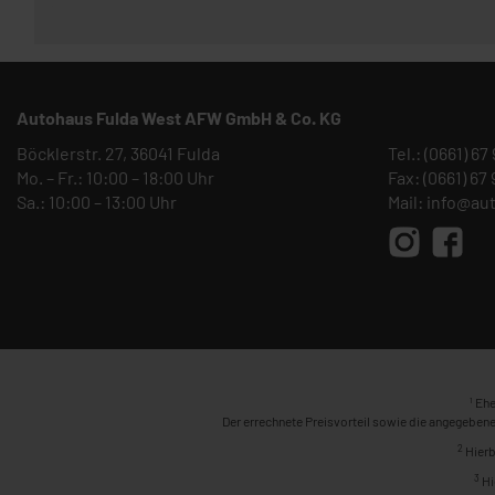
Autohaus Fulda West AFW GmbH & Co. KG
Böcklerstr. 27, 36041 Fulda
Tel.:
(0661) 67
Mo. – Fr.: 10:00 – 18:00 Uhr
Fax: (0661) 67
Sa.: 10:00 – 13:00 Uhr
Mail:
info@au
1
Ehe
Der errechnete Preisvorteil sowie die angegebene
2
Hierb
3
Hi