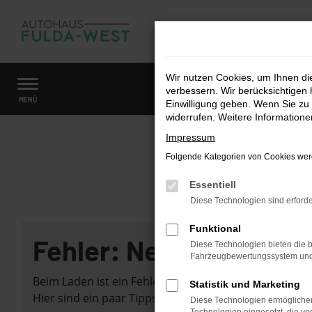
Zum
Hauptinhalt
springen
Wir nutzen Cookies, um Ihnen d
verbessern. Wir berücksichtigen 
Startseite
Fahrzeugangebote
Fahrzeugmarkt
MENÜ
Einwilligung geben. Wenn Sie zu 
widerrufen. Weitere Information
Impressum
Folgende Kategorien von Cookies werd
Essentiell
Diese Technologien sind erforde
Funktional
Fehler: Network Error
Diese Technologien bieten die b
Fahrzeugbewertungssystem und w
Beim Laden ist ein Fehler aufgetreten.
Statistik und Marketing
Hier sind ein paar Tipps, die dir helfen können:
Diese Technologien ermöglichen