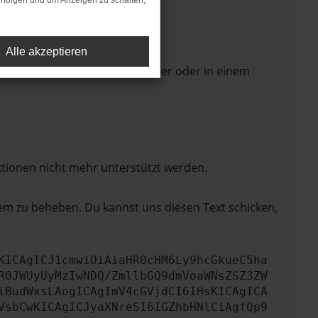
rfolgen und um Anzeigen zu schalten,
Alle akzeptieren
 Seite in einem anderen Browser oder in einem
ktionen nicht mehr unterstützt werden.
lem zu beheben. Du kannst uns diesen Text schicken,
KICAgICJ1cmwiOiAiaHR0cHM6Ly9hcGkueC5ha
R0JWUyUyMzIwNDQ/ZmllbGQ9dmVoaWNsZSZ3ZW
iBudWxsLAogICAgImV4cGVjdCI6IHsKICAgICA
VsbCwKICAgICJyaXNreSI6IGZhbHNlCiAgfQp9