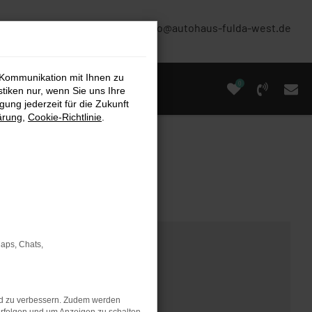
(0661) 67 90 88 0
info@autohaus-fulda-west.de
 Kommunikation mit Ihnen zu
0
stiken nur, wenn Sie uns Ihre
ung jederzeit für die Zukunft
ärung
,
Cookie-Richtlinie
.
Maps, Chats,
nd zu verbessern. Zudem werden