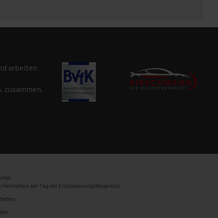
d arbeiten
n
, zusammen.
ung).
 Herstellers am Tag der Erstzulassung (Neupreis).
halten.
ten.