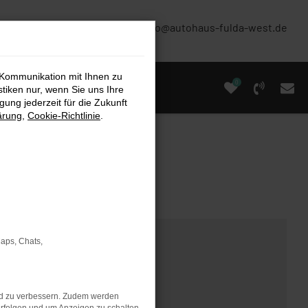
(0661) 67 90 88 0
info@autohaus-fulda-west.de
 Kommunikation mit Ihnen zu
0
stiken nur, wenn Sie uns Ihre
ung jederzeit für die Zukunft
ärung
,
Cookie-Richtlinie
.
Maps, Chats,
nd zu verbessern. Zudem werden