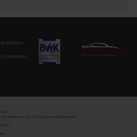
d arbeiten
n
, zusammen.
ung).
 Herstellers am Tag der Erstzulassung (Neupreis).
halten.
ten.