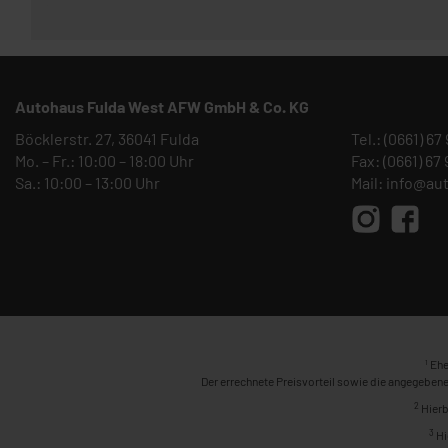
Autohaus Fulda West AFW GmbH & Co. KG
Böcklerstr. 27, 36041 Fulda
Tel.:
(0661) 67
Mo. – Fr.: 10:00 – 18:00 Uhr
Fax: (0661) 67
Sa.: 10:00 – 13:00 Uhr
Mail:
info@au
1
Ehe
Der errechnete Preisvorteil sowie die angegebene
2
Hierb
3
Hi