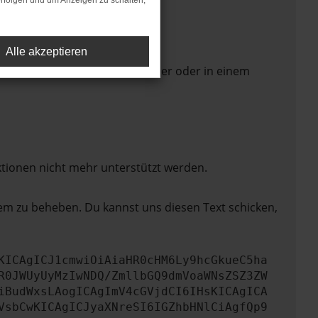
rfolgen und um Anzeigen zu schalten,
Alle akzeptieren
 Seite in einem anderen Browser oder in einem
ktionen nicht mehr unterstützt werden.
lem zu beheben. Du kannst uns diesen Text schicken,
KICAgICJ1cmwiOiAiaHR0cHM6Ly9hcGkueC5ha
R0JWUyUyMzIwNDQ/ZmllbGQ9dmVoaWNsZSZ3ZW
iBudWxsLAogICAgImV4cGVjdCI6IHsKICAgICA
VsbCwKICAgICJyaXNreSI6IGZhbHNlCiAgfQp9