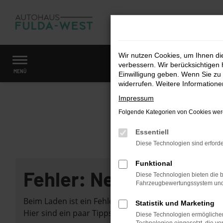
Zum
Hauptinhalt
springen
Wir nutzen Cookies, um Ihnen d
verbessern. Wir berücksichtigen 
Startseite
Fahrzeugangebote
Fahrzeugmarkt
MENÜ
Einwilligung geben. Wenn Sie zu 
widerrufen. Weitere Information
Impressum
Folgende Kategorien von Cookies werd
Essentiell
Diese Technologien sind erforde
Funktional
Fehler: Network Error
Diese Technologien bieten die b
Fahrzeugbewertungssystem und w
Beim Laden ist ein Fehler aufgetreten.
Statistik und Marketing
Hier sind ein paar Tipps, die dir helfen können:
Diese Technologien ermöglichen