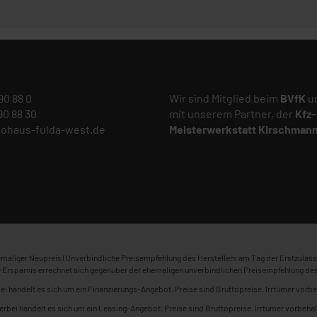
 90 88 0
Wir sind Mitglied beim
BVfK
un
 90 88 30
mit unserem Partner, der
Kfz-
tohaus-fulda-west.de
Meisterwerkstatt
Kirschman
maliger Neupreis (Unverbindliche Preisempfehlung des Herstellers am Tag der Erstzulass
 Ersparnis errechnet sich gegenüber der ehemaligen unverbindlichen Preisempfehlung des
ei handelt es sich um ein Finanzierungs-Angebot. Preise sind Bruttopreise. Irrtümer vorbe
erbei handelt es sich um ein Leasing-Angebot. Preise sind Bruttopreise. Irrtümer vorbehal