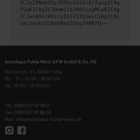
ICJyZXNwb25zZVR5cGUiOiAiIgogICAg
fSwKICAgICJ0aW1lb3V0IjogMCwKICAg
ICJwcm9ncmVzcyI6IG51bGwsCiAgICAi
cmlza3kiOiBmYWxzZQogIH0KfQ==
Autohaus Fulda West AFW GmbH & Co. KG
Böcklerstr. 27, 36041 Fulda
Mo. – Fr.: 10:00 – 18:00 Uhr
Sa.: 10:00 – 13:00 Uhr
Tel.:
(0661) 67 90 88 0
Fax: (0661) 67 90 88 30
Mail:
info@autohaus-fulda-west.de