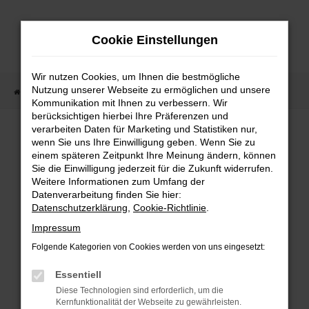
Zum
Hauptinhalt
Cookie Einstellungen
springen
Wir nutzen Cookies, um Ihnen die bestmögliche
Nutzung unserer Webseite zu ermöglichen und unsere
Startseite
Fahrzeugangebote
Fahrzeugmarkt
Kommunikation mit Ihnen zu verbessern. Wir
berücksichtigen hierbei Ihre Präferenzen und
Fahrzeugmarkt
verarbeiten Daten für Marketing und Statistiken nur,
wenn Sie uns Ihre Einwilligung geben. Wenn Sie zu
einem späteren Zeitpunkt Ihre Meinung ändern, können
Sie die Einwilligung jederzeit für die Zukunft widerrufen.
Weitere Informationen zum Umfang der
Datenverarbeitung finden Sie hier:
Fehler: Network Error
Datenschutzerklärung
,
Cookie-Richtlinie
.
Impressum
Beim Laden ist ein Fehler aufgetreten.
Folgende Kategorien von Cookies werden von uns eingesetzt:
Hier sind ein paar Tipps, die dir helfen können:
Essentiell
Überprüfe deine Firewall und deine
Diese Technologien sind erforderlich, um die
Internetverbindung.
Kernfunktionalität der Webseite zu gewährleisten.