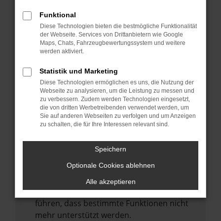
Laden andere Webseiten, zum Beispiel
deine Suchmaschine?
Funktional
Diese Technologien bieten die bestmögliche Funktionalität
Prüfe deine Browsererweiterungen.
der Webseite. Services von Drittanbietern wie Google
Manche Erweiterungen, wie Werbeblocker,
Maps, Chats, Fahrzeugbewertungssystem und weitere
können das Laden bestimmter Seiten
werden aktiviert.
verhindern. Funktioniert die Seite in einem
Statistik und Marketing
anderen Browser oder in einem privaten
Diese Technologien ermöglichen es uns, die Nutzung der
Fenster?
Webseite zu analysieren, um die Leistung zu messen und
zu verbessern. Zudem werden Technologien eingesetzt,
Starte dein Gerät neu.
die von dritten Werbetreibenden verwendet werden, um
Das kann manchmal helfen,
Sie auf anderen Webseiten zu verfolgen und um Anzeigen
zu schalten, die für Ihre Interessen relevant sind.
vorübergehende Probleme zu beheben.
Stelle sicher, dass dein Browser und dein
Speichern
Betriebssystem auf dem neuesten Stand
Optionale Cookies ablehnen
sind.
Veraltete Software birgt nicht nur ein
Alle akzeptieren
Sicherheitsrisiko, sondern kann auch dazu
führen, dass bestimmte Funktionen nicht
mehr unterstützt werden.