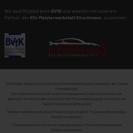
Wir sind Mitglied beim
BVfK
und arbeiten mit unserem
Partner, der
Kfz-Meisterwerkstatt
Kirschmann
, zusammen.
1
Ehemaliger Neupreis (Unverbindliche Preisempfehlung des Herstellers am Tag der
Erstzulassung).
Der errechnete Preisvorteil sowie die angegebene Ersparnis errechnet sich
gegenüber der ehemaligen unverbindlichen Preisempfehlung des Herstellers am
Tag der Erstzulassung (Neupreis).
2
Hierbei handelt es sich um ein Finanzierungs-Angebot. Preise sind Bruttopreise.
Irrtümer vorbehalten.
3
Hierbei handelt es sich um ein Leasing-Angebot. Preise sind Bruttopreise.
Irrtümer vorbehalten.