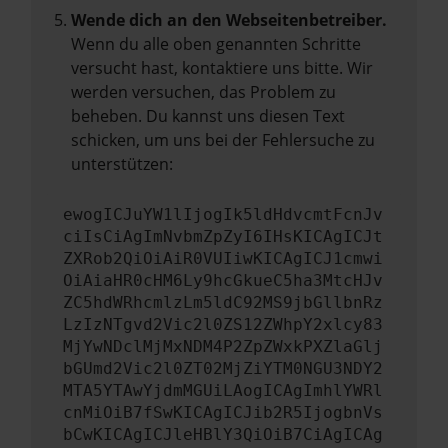
Wende dich an den Webseitenbetreiber.
Wenn du alle oben genannten Schritte
versucht hast, kontaktiere uns bitte. Wir
werden versuchen, das Problem zu
beheben. Du kannst uns diesen Text
schicken, um uns bei der Fehlersuche zu
unterstützen:
ewogICJuYW1lIjogIk5ldHdvcmtFcnJv
ciIsCiAgImNvbmZpZyI6IHsKICAgICJt
ZXRob2QiOiAiR0VUIiwKICAgICJ1cmwi
OiAiaHR0cHM6Ly9hcGkueC5ha3MtcHJv
ZC5hdWRhcmlzLm5ldC92MS9jbGllbnRz
LzIzNTgvd2Vic2l0ZS12ZWhpY2xlcy83
MjYwNDclMjMxNDM4P2ZpZWxkPXZlaGlj
bGUmd2Vic2l0ZT02MjZiYTM0NGU3NDY2
MTA5YTAwYjdmMGUiLAogICAgImhlYWRl
cnMiOiB7fSwKICAgICJib2R5IjogbnVs
bCwKICAgICJleHBlY3QiOiB7CiAgICAg