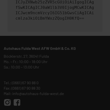
ICJyZXNwb25zZVR5cGUiOiAiIgogICAg
fSwKICAgICJ0aW1lb3V0IjogMCwKICAg
ICJwcm9ncmVzcyI6IG51bGwsCiAgICAi
cmlza3kiOiBmYWxzZQogIH0KfQ==
Autohaus Fulda West AFW GmbH & Co. KG
Böcklerstr. 27, 36041 Fulda
Mo. – Fr.: 10:00 – 18:00 Uhr
Sa.: 10:00 – 13:00 Uhr
Tel.:
(0661) 67 90 88 0
Fax: (0661) 67 90 88 30
Mail:
info@autohaus-fulda-west.de