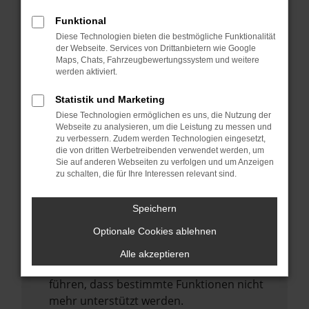
Laden andere Webseiten, zum Beispiel
deine Suchmaschine?
Funktional
Diese Technologien bieten die bestmögliche Funktionalität
Prüfe deine Browsererweiterungen.
der Webseite. Services von Drittanbietern wie Google
Manche Erweiterungen, wie Werbeblocker,
Maps, Chats, Fahrzeugbewertungssystem und weitere
können das Laden bestimmter Seiten
werden aktiviert.
verhindern. Funktioniert die Seite in einem
Statistik und Marketing
anderen Browser oder in einem privaten
Diese Technologien ermöglichen es uns, die Nutzung der
Fenster?
Webseite zu analysieren, um die Leistung zu messen und
zu verbessern. Zudem werden Technologien eingesetzt,
Starte dein Gerät neu.
die von dritten Werbetreibenden verwendet werden, um
Das kann manchmal helfen,
Sie auf anderen Webseiten zu verfolgen und um Anzeigen
zu schalten, die für Ihre Interessen relevant sind.
vorübergehende Probleme zu beheben.
Stelle sicher, dass dein Browser und dein
Speichern
Betriebssystem auf dem neuesten Stand
Optionale Cookies ablehnen
sind.
Veraltete Software birgt nicht nur ein
Alle akzeptieren
Sicherheitsrisiko, sondern kann auch dazu
führen, dass bestimmte Funktionen nicht
mehr unterstützt werden.