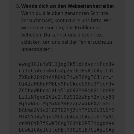
Wende dich an den Webseitenbetreiber.
Wenn du alle oben genannten Schritte
versucht hast, kontaktiere uns bitte. Wir
werden versuchen, das Problem zu
beheben. Du kannst uns diesen Text
schicken, um uns bei der Fehlersuche zu
unterstützen:
ewogICJuYW1lIjogIk5ldHdvcmtFcnJv
ciIsCiAgImNvbmZpZyI6IHsKICAgICJt
ZXRob2QiOiAiR0VUIiwKICAgICJ1cmwi
OiAiaHR0cHM6Ly9hcGkueC5ha3MtcHJv
ZC5hdWRhcmlzLm5ldC92MS9jbGllbnRz
LzIzNTgvd2Vic2l0ZS12ZWhpY2xlcy83
MjYwNDglMjMxNDM4P2ZpZWxkPXZlaGlj
bGUmd2Vic2l0ZT02MjZiYTM0NGU3NDY2
MTA5YTAwYjdmMGUiLAogICAgImhlYWRl
cnMiOiB7fSwKICAgICJib2R5IjogbnVs
bCwKICAgICJleHBlY3QiOiB7CiAgICAg