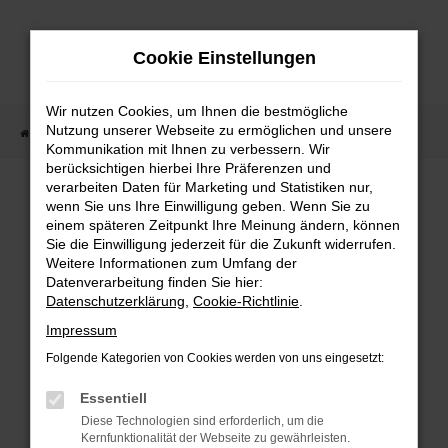
Zum
Hauptinhalt
Cookie Einstellungen
springen
Wir nutzen Cookies, um Ihnen die bestmögliche
Nutzung unserer Webseite zu ermöglichen und unsere
Startseite
Fahrzeugangebote
Fahrzeugmarkt
Kommunikation mit Ihnen zu verbessern. Wir
berücksichtigen hierbei Ihre Präferenzen und
Fahrzeugmarkt
verarbeiten Daten für Marketing und Statistiken nur,
wenn Sie uns Ihre Einwilligung geben. Wenn Sie zu
einem späteren Zeitpunkt Ihre Meinung ändern, können
Sie die Einwilligung jederzeit für die Zukunft widerrufen.
Weitere Informationen zum Umfang der
Datenverarbeitung finden Sie hier:
Fehler: Network Error
Datenschutzerklärung
,
Cookie-Richtlinie
.
Impressum
Beim Laden ist ein Fehler aufgetreten.
Folgende Kategorien von Cookies werden von uns eingesetzt:
Hier sind ein paar Tipps, die dir helfen können:
Essentiell
Überprüfe deine Firewall und deine
Diese Technologien sind erforderlich, um die
Internetverbindung.
Kernfunktionalität der Webseite zu gewährleisten.