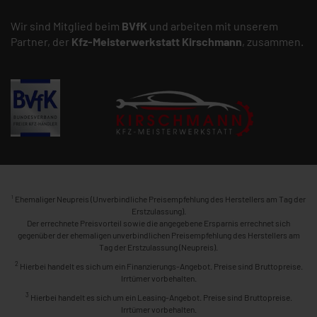
Wir sind Mitglied beim
BVfK
und arbeiten mit unserem
Partner, der
Kfz-Meisterwerkstatt
Kirschmann
, zusammen.
1
Ehemaliger Neupreis (Unverbindliche Preisempfehlung des Herstellers am Tag der
Erstzulassung).
Der errechnete Preisvorteil sowie die angegebene Ersparnis errechnet sich
gegenüber der ehemaligen unverbindlichen Preisempfehlung des Herstellers am
Tag der Erstzulassung (Neupreis).
2
Hierbei handelt es sich um ein Finanzierungs-Angebot. Preise sind Bruttopreise.
Irrtümer vorbehalten.
3
Hierbei handelt es sich um ein Leasing-Angebot. Preise sind Bruttopreise.
Irrtümer vorbehalten.