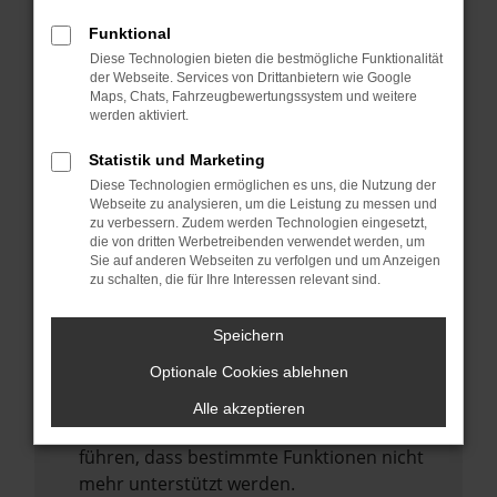
Laden andere Webseiten, zum Beispiel
deine Suchmaschine?
Funktional
Diese Technologien bieten die bestmögliche Funktionalität
Prüfe deine Browsererweiterungen.
der Webseite. Services von Drittanbietern wie Google
Manche Erweiterungen, wie Werbeblocker,
Maps, Chats, Fahrzeugbewertungssystem und weitere
können das Laden bestimmter Seiten
werden aktiviert.
verhindern. Funktioniert die Seite in einem
Statistik und Marketing
anderen Browser oder in einem privaten
Diese Technologien ermöglichen es uns, die Nutzung der
Fenster?
Webseite zu analysieren, um die Leistung zu messen und
zu verbessern. Zudem werden Technologien eingesetzt,
Starte dein Gerät neu.
die von dritten Werbetreibenden verwendet werden, um
Das kann manchmal helfen,
Sie auf anderen Webseiten zu verfolgen und um Anzeigen
zu schalten, die für Ihre Interessen relevant sind.
vorübergehende Probleme zu beheben.
Stelle sicher, dass dein Browser und dein
Speichern
Betriebssystem auf dem neuesten Stand
Optionale Cookies ablehnen
sind.
Veraltete Software birgt nicht nur ein
Alle akzeptieren
Sicherheitsrisiko, sondern kann auch dazu
führen, dass bestimmte Funktionen nicht
mehr unterstützt werden.