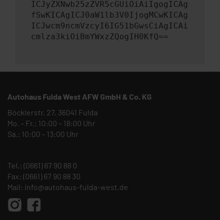
ICJyZXNwb25zZVR5cGUiOiAiIgogICAg
fSwKICAgICJ0aW1lb3V0IjogMCwKICAg
ICJwcm9ncmVzcyI6IG51bGwsCiAgICAi
cmlza3kiOiBmYWxzZQogIH0KfQ==
Autohaus Fulda West AFW GmbH & Co. KG
Böcklerstr. 27, 36041 Fulda
Mo. – Fr.: 10:00 – 18:00 Uhr
Sa.: 10:00 – 13:00 Uhr
Tel.:
(0661) 67 90 88 0
Fax: (0661) 67 90 88 30
Mail:
info@autohaus-fulda-west.de