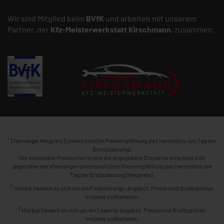
Wir sind Mitglied beim
BVfK
und arbeiten mit unserem
Partner, der
Kfz-Meisterwerkstatt
Kirschmann
, zusammen.
1
Ehemaliger Neupreis (Unverbindliche Preisempfehlung des Herstellers am Tag der
Erstzulassung).
Der errechnete Preisvorteil sowie die angegebene Ersparnis errechnet sich
gegenüber der ehemaligen unverbindlichen Preisempfehlung des Herstellers am
Tag der Erstzulassung (Neupreis).
2
Hierbei handelt es sich um ein Finanzierungs-Angebot. Preise sind Bruttopreise.
Irrtümer vorbehalten.
3
Hierbei handelt es sich um ein Leasing-Angebot. Preise sind Bruttopreise.
Irrtümer vorbehalten.