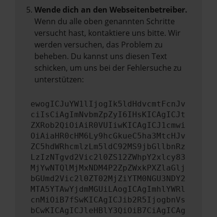
Wende dich an den Webseitenbetreiber.
Wenn du alle oben genannten Schritte
versucht hast, kontaktiere uns bitte. Wir
werden versuchen, das Problem zu
beheben. Du kannst uns diesen Text
schicken, um uns bei der Fehlersuche zu
unterstützen:
ewogICJuYW1lIjogIk5ldHdvcmtFcnJv
ciIsCiAgImNvbmZpZyI6IHsKICAgICJt
ZXRob2QiOiAiR0VUIiwKICAgICJ1cmwi
OiAiaHR0cHM6Ly9hcGkueC5ha3MtcHJv
ZC5hdWRhcmlzLm5ldC92MS9jbGllbnRz
LzIzNTgvd2Vic2l0ZS12ZWhpY2xlcy83
MjYwNTQlMjMxNDM4P2ZpZWxkPXZlaGlj
bGUmd2Vic2l0ZT02MjZiYTM0NGU3NDY2
MTA5YTAwYjdmMGUiLAogICAgImhlYWRl
cnMiOiB7fSwKICAgICJib2R5IjogbnVs
bCwKICAgICJleHBlY3QiOiB7CiAgICAg