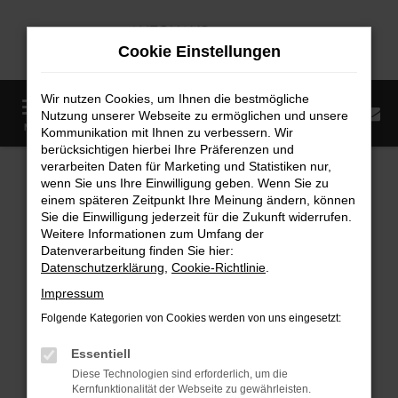
Zum
Hauptinhalt
Cookie Einstellungen
springen
Wir nutzen Cookies, um Ihnen die bestmögliche
0
Nutzung unserer Webseite zu ermöglichen und unsere
Startseite
Fahrzeugangebote
Fahrzeugmarkt
MENÜ
Kommunikation mit Ihnen zu verbessern. Wir
berücksichtigen hierbei Ihre Präferenzen und
Fahrzeugmarkt
verarbeiten Daten für Marketing und Statistiken nur,
wenn Sie uns Ihre Einwilligung geben. Wenn Sie zu
einem späteren Zeitpunkt Ihre Meinung ändern, können
Sie die Einwilligung jederzeit für die Zukunft widerrufen.
Weitere Informationen zum Umfang der
Datenverarbeitung finden Sie hier:
Fehler: Network Error
Datenschutzerklärung
,
Cookie-Richtlinie
.
Impressum
Beim Laden ist ein Fehler aufgetreten.
Folgende Kategorien von Cookies werden von uns eingesetzt:
Hier sind ein paar Tipps, die dir helfen können:
Essentiell
Überprüfe deine Firewall und deine
Diese Technologien sind erforderlich, um die
Internetverbindung.
Kernfunktionalität der Webseite zu gewährleisten.