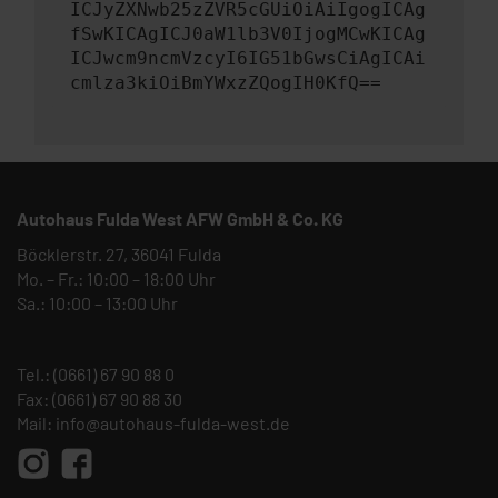
ICJyZXNwb25zZVR5cGUiOiAiIgogICAg
fSwKICAgICJ0aW1lb3V0IjogMCwKICAg
ICJwcm9ncmVzcyI6IG51bGwsCiAgICAi
cmlza3kiOiBmYWxzZQogIH0KfQ==
Autohaus Fulda West AFW GmbH & Co. KG
Böcklerstr. 27, 36041 Fulda
Mo. – Fr.: 10:00 – 18:00 Uhr
Sa.: 10:00 – 13:00 Uhr
Tel.:
(0661) 67 90 88 0
Fax: (0661) 67 90 88 30
Mail:
info@autohaus-fulda-west.de