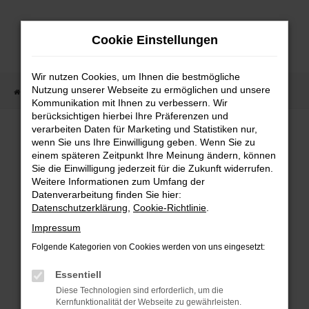
Zum
Hauptinhalt
Cookie Einstellungen
springen
Wir nutzen Cookies, um Ihnen die bestmögliche
Nutzung unserer Webseite zu ermöglichen und unsere
Startseite
Fahrzeugangebote
Fahrzeugmarkt
Kommunikation mit Ihnen zu verbessern. Wir
berücksichtigen hierbei Ihre Präferenzen und
Fahrzeugmarkt
verarbeiten Daten für Marketing und Statistiken nur,
wenn Sie uns Ihre Einwilligung geben. Wenn Sie zu
einem späteren Zeitpunkt Ihre Meinung ändern, können
Sie die Einwilligung jederzeit für die Zukunft widerrufen.
Weitere Informationen zum Umfang der
Datenverarbeitung finden Sie hier:
Fehler: Network Error
Datenschutzerklärung
,
Cookie-Richtlinie
.
Impressum
Beim Laden ist ein Fehler aufgetreten.
Folgende Kategorien von Cookies werden von uns eingesetzt:
Hier sind ein paar Tipps, die dir helfen können:
Essentiell
Überprüfe deine Firewall und deine
Diese Technologien sind erforderlich, um die
Internetverbindung.
Kernfunktionalität der Webseite zu gewährleisten.