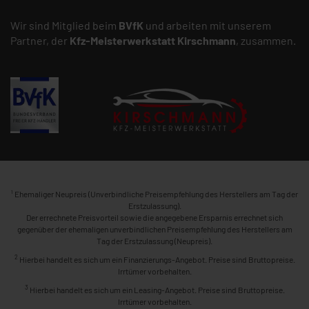
Wir sind Mitglied beim
BVfK
und arbeiten mit unserem
Partner, der
Kfz-Meisterwerkstatt
Kirschmann
, zusammen.
1
Ehemaliger Neupreis (Unverbindliche Preisempfehlung des Herstellers am Tag der
Erstzulassung).
Der errechnete Preisvorteil sowie die angegebene Ersparnis errechnet sich
gegenüber der ehemaligen unverbindlichen Preisempfehlung des Herstellers am
Tag der Erstzulassung (Neupreis).
2
Hierbei handelt es sich um ein Finanzierungs-Angebot. Preise sind Bruttopreise.
Irrtümer vorbehalten.
3
Hierbei handelt es sich um ein Leasing-Angebot. Preise sind Bruttopreise.
Irrtümer vorbehalten.