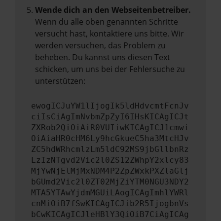
Wende dich an den Webseitenbetreiber.
Wenn du alle oben genannten Schritte
versucht hast, kontaktiere uns bitte. Wir
werden versuchen, das Problem zu
beheben. Du kannst uns diesen Text
schicken, um uns bei der Fehlersuche zu
unterstützen:
ewogICJuYW1lIjogIk5ldHdvcmtFcnJv
ciIsCiAgImNvbmZpZyI6IHsKICAgICJt
ZXRob2QiOiAiR0VUIiwKICAgICJ1cmwi
OiAiaHR0cHM6Ly9hcGkueC5ha3MtcHJv
ZC5hdWRhcmlzLm5ldC92MS9jbGllbnRz
LzIzNTgvd2Vic2l0ZS12ZWhpY2xlcy83
MjYwNjElMjMxNDM4P2ZpZWxkPXZlaGlj
bGUmd2Vic2l0ZT02MjZiYTM0NGU3NDY2
MTA5YTAwYjdmMGUiLAogICAgImhlYWRl
cnMiOiB7fSwKICAgICJib2R5IjogbnVs
bCwKICAgICJleHBlY3QiOiB7CiAgICAg