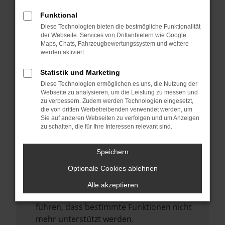
Laden andere Webseiten, zum Beispiel
deine Suchmaschine?
Funktional
Diese Technologien bieten die bestmögliche Funktionalität
Prüfe deine Browsererweiterungen.
der Webseite. Services von Drittanbietern wie Google
Manche Erweiterungen, wie Werbeblocker,
Maps, Chats, Fahrzeugbewertungssystem und weitere
können das Laden bestimmter Seiten
werden aktiviert.
verhindern. Funktioniert die Seite in einem
Statistik und Marketing
anderen Browser oder in einem privaten
Diese Technologien ermöglichen es uns, die Nutzung der
Fenster?
Webseite zu analysieren, um die Leistung zu messen und
zu verbessern. Zudem werden Technologien eingesetzt,
Starte dein Gerät neu.
die von dritten Werbetreibenden verwendet werden, um
Das kann manchmal helfen,
Sie auf anderen Webseiten zu verfolgen und um Anzeigen
zu schalten, die für Ihre Interessen relevant sind.
vorübergehende Probleme zu beheben.
Stelle sicher, dass dein Browser und dein
Speichern
Betriebssystem auf dem neuesten Stand
Optionale Cookies ablehnen
sind.
Veraltete Software birgt nicht nur ein
Alle akzeptieren
Sicherheitsrisiko, sondern kann auch dazu
führen, dass bestimmte Funktionen nicht
mehr unterstützt werden.