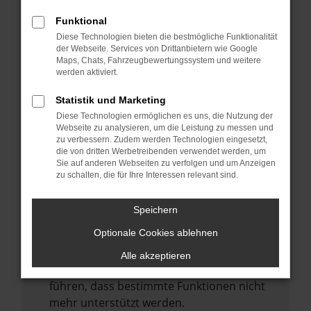
Laden andere Webseiten, zum Beispiel
deine Suchmaschine?
Funktional
Diese Technologien bieten die bestmögliche Funktionalität
Prüfe deine Browsererweiterungen.
der Webseite. Services von Drittanbietern wie Google
Manche Erweiterungen, wie Werbeblocker,
Maps, Chats, Fahrzeugbewertungssystem und weitere
können das Laden bestimmter Seiten
werden aktiviert.
verhindern. Funktioniert die Seite in einem
Statistik und Marketing
anderen Browser oder in einem privaten
Diese Technologien ermöglichen es uns, die Nutzung der
Fenster?
Webseite zu analysieren, um die Leistung zu messen und
zu verbessern. Zudem werden Technologien eingesetzt,
Starte dein Gerät neu.
die von dritten Werbetreibenden verwendet werden, um
Das kann manchmal helfen,
Sie auf anderen Webseiten zu verfolgen und um Anzeigen
zu schalten, die für Ihre Interessen relevant sind.
vorübergehende Probleme zu beheben.
Stelle sicher, dass dein Browser und dein
Speichern
Betriebssystem auf dem neuesten Stand
Optionale Cookies ablehnen
sind.
Veraltete Software birgt nicht nur ein
Alle akzeptieren
Sicherheitsrisiko, sondern kann auch dazu
führen, dass bestimmte Funktionen nicht
mehr unterstützt werden.