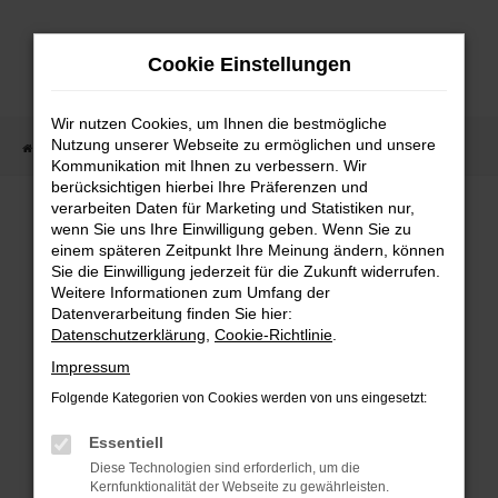
Zum
Hauptinhalt
Cookie Einstellungen
springen
Wir nutzen Cookies, um Ihnen die bestmögliche
Nutzung unserer Webseite zu ermöglichen und unsere
Startseite
Fahrzeugangebote
Fahrzeugmarkt
Kommunikation mit Ihnen zu verbessern. Wir
berücksichtigen hierbei Ihre Präferenzen und
Fahrzeugmarkt
verarbeiten Daten für Marketing und Statistiken nur,
wenn Sie uns Ihre Einwilligung geben. Wenn Sie zu
einem späteren Zeitpunkt Ihre Meinung ändern, können
Sie die Einwilligung jederzeit für die Zukunft widerrufen.
Weitere Informationen zum Umfang der
Datenverarbeitung finden Sie hier:
Fehler: Network Error
Datenschutzerklärung
,
Cookie-Richtlinie
.
Impressum
Beim Laden ist ein Fehler aufgetreten.
Folgende Kategorien von Cookies werden von uns eingesetzt:
Hier sind ein paar Tipps, die dir helfen können:
Essentiell
Überprüfe deine Firewall und deine
Diese Technologien sind erforderlich, um die
Internetverbindung.
Kernfunktionalität der Webseite zu gewährleisten.