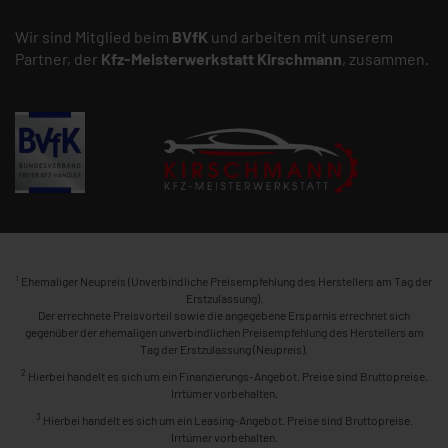
Wir sind Mitglied beim
BVfK
und arbeiten mit unserem
Partner, der
Kfz-Meisterwerkstatt
Kirschmann
, zusammen.
1
Ehemaliger Neupreis (Unverbindliche Preisempfehlung des Herstellers am Tag der
Erstzulassung).
Der errechnete Preisvorteil sowie die angegebene Ersparnis errechnet sich
gegenüber der ehemaligen unverbindlichen Preisempfehlung des Herstellers am
Tag der Erstzulassung (Neupreis).
2
Hierbei handelt es sich um ein Finanzierungs-Angebot. Preise sind Bruttopreise.
Irrtümer vorbehalten.
3
Hierbei handelt es sich um ein Leasing-Angebot. Preise sind Bruttopreise.
Irrtümer vorbehalten.