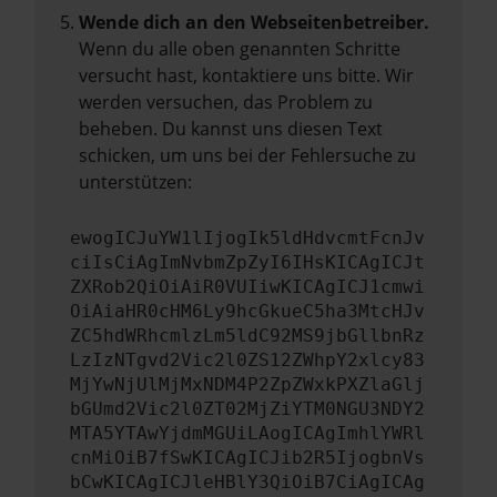
Wende dich an den Webseitenbetreiber.
Wenn du alle oben genannten Schritte
versucht hast, kontaktiere uns bitte. Wir
werden versuchen, das Problem zu
beheben. Du kannst uns diesen Text
schicken, um uns bei der Fehlersuche zu
unterstützen:
ewogICJuYW1lIjogIk5ldHdvcmtFcnJv
ciIsCiAgImNvbmZpZyI6IHsKICAgICJt
ZXRob2QiOiAiR0VUIiwKICAgICJ1cmwi
OiAiaHR0cHM6Ly9hcGkueC5ha3MtcHJv
ZC5hdWRhcmlzLm5ldC92MS9jbGllbnRz
LzIzNTgvd2Vic2l0ZS12ZWhpY2xlcy83
MjYwNjUlMjMxNDM4P2ZpZWxkPXZlaGlj
bGUmd2Vic2l0ZT02MjZiYTM0NGU3NDY2
MTA5YTAwYjdmMGUiLAogICAgImhlYWRl
cnMiOiB7fSwKICAgICJib2R5IjogbnVs
bCwKICAgICJleHBlY3QiOiB7CiAgICAg