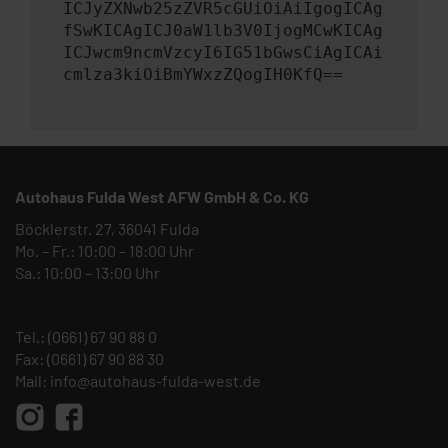
ICJyZXNwb25zZVR5cGUiOiAiIgogICAg
fSwKICAgICJ0aW1lb3V0IjogMCwKICAg
ICJwcm9ncmVzcyI6IG51bGwsCiAgICAi
cmlza3kiOiBmYWxzZQogIH0KfQ==
Autohaus Fulda West AFW GmbH & Co. KG
Böcklerstr. 27, 36041 Fulda
Mo. – Fr.: 10:00 – 18:00 Uhr
Sa.: 10:00 – 13:00 Uhr
Tel.:
(0661) 67 90 88 0
Fax: (0661) 67 90 88 30
Mail:
info@autohaus-fulda-west.de