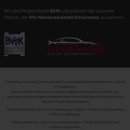
Wir sind Mitglied beim
BVfK
und arbeiten mit unserem
Partner, der
Kfz-Meisterwerkstatt
Kirschmann
, zusammen.
1
Ehemaliger Neupreis (Unverbindliche Preisempfehlung des Herstellers am Tag der
Erstzulassung).
Der errechnete Preisvorteil sowie die angegebene Ersparnis errechnet sich
gegenüber der ehemaligen unverbindlichen Preisempfehlung des Herstellers am
Tag der Erstzulassung (Neupreis).
2
Hierbei handelt es sich um ein Finanzierungs-Angebot. Preise sind Bruttopreise.
Irrtümer vorbehalten.
3
Hierbei handelt es sich um ein Leasing-Angebot. Preise sind Bruttopreise.
Irrtümer vorbehalten.