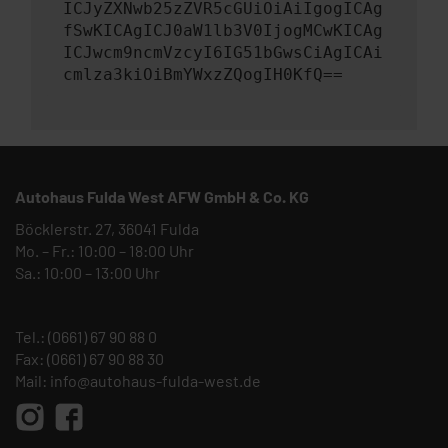
ICJyZXNwb25zZVR5cGUiOiAiIgogICAg
fSwKICAgICJ0aW1lb3V0IjogMCwKICAg
ICJwcm9ncmVzcyI6IG51bGwsCiAgICAi
cmlza3kiOiBmYWxzZQogIH0KfQ==
Autohaus Fulda West AFW GmbH & Co. KG
Böcklerstr. 27, 36041 Fulda
Mo. – Fr.: 10:00 – 18:00 Uhr
Sa.: 10:00 – 13:00 Uhr
Tel.:
(0661) 67 90 88 0
Fax: (0661) 67 90 88 30
Mail:
info@autohaus-fulda-west.de