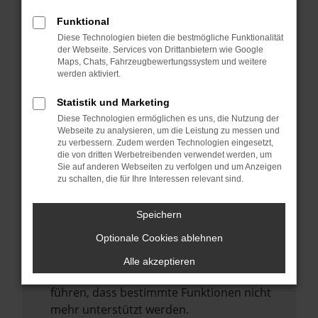
Laden andere Webseiten, zum Beispiel
deine Suchmaschine?
Funktional
Diese Technologien bieten die bestmögliche Funktionalität
Prüfe deine Browsererweiterungen.
der Webseite. Services von Drittanbietern wie Google
Manche Erweiterungen, wie Werbeblocker,
Maps, Chats, Fahrzeugbewertungssystem und weitere
können das Laden bestimmter Seiten
werden aktiviert.
verhindern. Funktioniert die Seite in einem
Statistik und Marketing
anderen Browser oder in einem privaten
Diese Technologien ermöglichen es uns, die Nutzung der
Fenster?
Webseite zu analysieren, um die Leistung zu messen und
zu verbessern. Zudem werden Technologien eingesetzt,
Starte dein Gerät neu.
die von dritten Werbetreibenden verwendet werden, um
Das kann manchmal helfen,
Sie auf anderen Webseiten zu verfolgen und um Anzeigen
zu schalten, die für Ihre Interessen relevant sind.
vorübergehende Probleme zu beheben.
Stelle sicher, dass dein Browser und dein
Speichern
Betriebssystem auf dem neuesten Stand
Optionale Cookies ablehnen
sind.
Veraltete Software birgt nicht nur ein
Alle akzeptieren
Sicherheitsrisiko, sondern kann auch dazu
führen, dass bestimmte Funktionen nicht
mehr unterstützt werden.