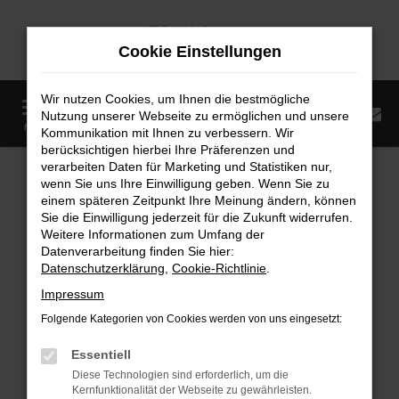
Zum
Hauptinhalt
Cookie Einstellungen
springen
Wir nutzen Cookies, um Ihnen die bestmögliche
0
Nutzung unserer Webseite zu ermöglichen und unsere
Startseite
Fahrzeugangebote
Fahrzeugmarkt
MENÜ
Kommunikation mit Ihnen zu verbessern. Wir
berücksichtigen hierbei Ihre Präferenzen und
Fahrzeugmarkt
verarbeiten Daten für Marketing und Statistiken nur,
wenn Sie uns Ihre Einwilligung geben. Wenn Sie zu
einem späteren Zeitpunkt Ihre Meinung ändern, können
Sie die Einwilligung jederzeit für die Zukunft widerrufen.
Weitere Informationen zum Umfang der
Datenverarbeitung finden Sie hier:
Fehler: Network Error
Datenschutzerklärung
,
Cookie-Richtlinie
.
Impressum
Beim Laden ist ein Fehler aufgetreten.
Folgende Kategorien von Cookies werden von uns eingesetzt:
Hier sind ein paar Tipps, die dir helfen können:
Essentiell
Überprüfe deine Firewall und deine
Diese Technologien sind erforderlich, um die
Internetverbindung.
Kernfunktionalität der Webseite zu gewährleisten.