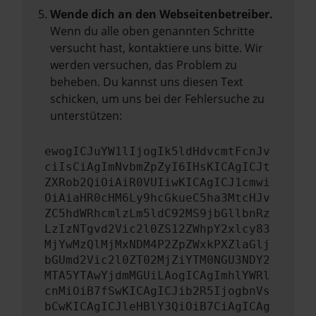
Wende dich an den Webseitenbetreiber.
Wenn du alle oben genannten Schritte
versucht hast, kontaktiere uns bitte. Wir
werden versuchen, das Problem zu
beheben. Du kannst uns diesen Text
schicken, um uns bei der Fehlersuche zu
unterstützen:
ewogICJuYW1lIjogIk5ldHdvcmtFcnJv
ciIsCiAgImNvbmZpZyI6IHsKICAgICJt
ZXRob2QiOiAiR0VUIiwKICAgICJ1cmwi
OiAiaHR0cHM6Ly9hcGkueC5ha3MtcHJv
ZC5hdWRhcmlzLm5ldC92MS9jbGllbnRz
LzIzNTgvd2Vic2l0ZS12ZWhpY2xlcy83
MjYwMzQlMjMxNDM4P2ZpZWxkPXZlaGlj
bGUmd2Vic2l0ZT02MjZiYTM0NGU3NDY2
MTA5YTAwYjdmMGUiLAogICAgImhlYWRl
cnMiOiB7fSwKICAgICJib2R5IjogbnVs
bCwKICAgICJleHBlY3QiOiB7CiAgICAg