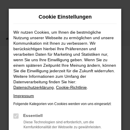
Zum
Hauptinhalt
Cookie Einstellungen
springen
Wir nutzen Cookies, um Ihnen die bestmögliche
Nutzung unserer Webseite zu ermöglichen und unsere
Startseite
Fahrzeugangebote
Fahrzeugmarkt
Kommunikation mit Ihnen zu verbessern. Wir
berücksichtigen hierbei Ihre Präferenzen und
Fahrzeugmarkt
verarbeiten Daten für Marketing und Statistiken nur,
wenn Sie uns Ihre Einwilligung geben. Wenn Sie zu
einem späteren Zeitpunkt Ihre Meinung ändern, können
Sie die Einwilligung jederzeit für die Zukunft widerrufen.
Weitere Informationen zum Umfang der
Datenverarbeitung finden Sie hier:
Fehler: Network Error
Datenschutzerklärung
,
Cookie-Richtlinie
.
Impressum
Beim Laden ist ein Fehler aufgetreten.
Folgende Kategorien von Cookies werden von uns eingesetzt:
Hier sind ein paar Tipps, die dir helfen können:
Essentiell
Überprüfe deine Firewall und deine
Diese Technologien sind erforderlich, um die
Internetverbindung.
Kernfunktionalität der Webseite zu gewährleisten.