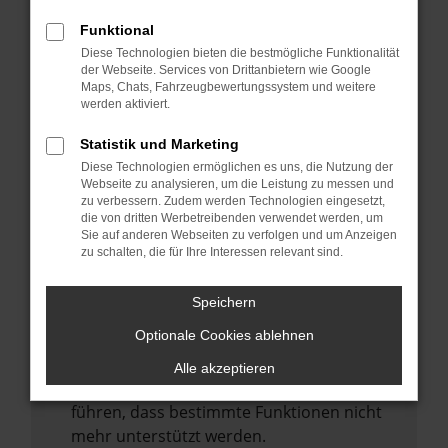
Laden andere Webseiten, zum Beispiel
deine Suchmaschine?
Funktional
Diese Technologien bieten die bestmögliche Funktionalität
Prüfe deine Browsererweiterungen.
der Webseite. Services von Drittanbietern wie Google
Manche Erweiterungen, wie Werbeblocker,
Maps, Chats, Fahrzeugbewertungssystem und weitere
können das Laden bestimmter Seiten
werden aktiviert.
verhindern. Funktioniert die Seite in einem
Statistik und Marketing
anderen Browser oder in einem privaten
Diese Technologien ermöglichen es uns, die Nutzung der
Fenster?
Webseite zu analysieren, um die Leistung zu messen und
zu verbessern. Zudem werden Technologien eingesetzt,
Starte dein Gerät neu.
die von dritten Werbetreibenden verwendet werden, um
Das kann manchmal helfen,
Sie auf anderen Webseiten zu verfolgen und um Anzeigen
zu schalten, die für Ihre Interessen relevant sind.
vorübergehende Probleme zu beheben.
Stelle sicher, dass dein Browser und dein
Speichern
Betriebssystem auf dem neuesten Stand
Optionale Cookies ablehnen
sind.
Veraltete Software birgt nicht nur ein
Alle akzeptieren
Sicherheitsrisiko, sondern kann auch dazu
führen, dass bestimmte Funktionen nicht
mehr unterstützt werden.