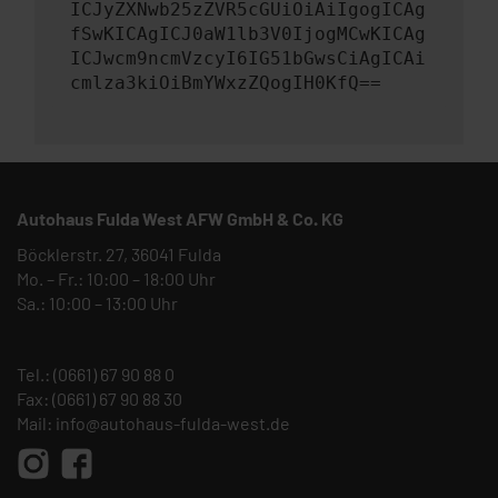
ICJyZXNwb25zZVR5cGUiOiAiIgogICAg
fSwKICAgICJ0aW1lb3V0IjogMCwKICAg
ICJwcm9ncmVzcyI6IG51bGwsCiAgICAi
cmlza3kiOiBmYWxzZQogIH0KfQ==
Autohaus Fulda West AFW GmbH & Co. KG
Böcklerstr. 27, 36041 Fulda
Mo. – Fr.: 10:00 – 18:00 Uhr
Sa.: 10:00 – 13:00 Uhr
Tel.:
(0661) 67 90 88 0
Fax: (0661) 67 90 88 30
Mail:
info@autohaus-fulda-west.de