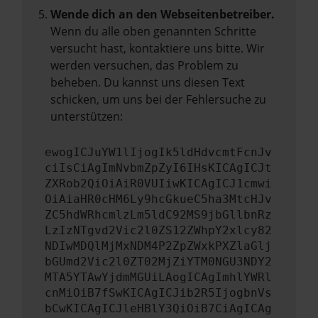
Wende dich an den Webseitenbetreiber.
Wenn du alle oben genannten Schritte
versucht hast, kontaktiere uns bitte. Wir
werden versuchen, das Problem zu
beheben. Du kannst uns diesen Text
schicken, um uns bei der Fehlersuche zu
unterstützen:
ewogICJuYW1lIjogIk5ldHdvcmtFcnJv
ciIsCiAgImNvbmZpZyI6IHsKICAgICJt
ZXRob2QiOiAiR0VUIiwKICAgICJ1cmwi
OiAiaHR0cHM6Ly9hcGkueC5ha3MtcHJv
ZC5hdWRhcmlzLm5ldC92MS9jbGllbnRz
LzIzNTgvd2Vic2l0ZS12ZWhpY2xlcy82
NDIwMDQlMjMxNDM4P2ZpZWxkPXZlaGlj
bGUmd2Vic2l0ZT02MjZiYTM0NGU3NDY2
MTA5YTAwYjdmMGUiLAogICAgImhlYWRl
cnMiOiB7fSwKICAgICJib2R5IjogbnVs
bCwKICAgICJleHBlY3QiOiB7CiAgICAg