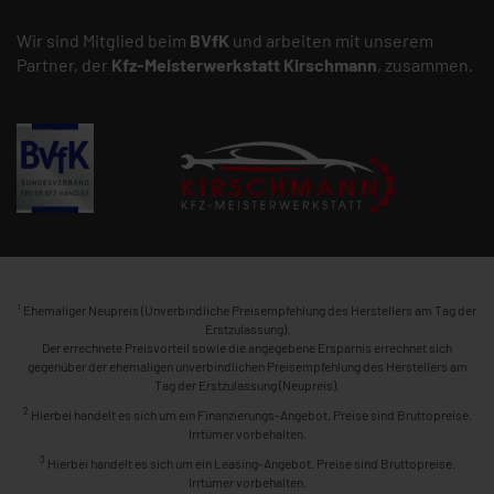
Wir sind Mitglied beim
BVfK
und arbeiten mit unserem
Partner, der
Kfz-Meisterwerkstatt
Kirschmann
, zusammen.
1
Ehemaliger Neupreis (Unverbindliche Preisempfehlung des Herstellers am Tag der
Erstzulassung).
Der errechnete Preisvorteil sowie die angegebene Ersparnis errechnet sich
gegenüber der ehemaligen unverbindlichen Preisempfehlung des Herstellers am
Tag der Erstzulassung (Neupreis).
2
Hierbei handelt es sich um ein Finanzierungs-Angebot. Preise sind Bruttopreise.
Irrtümer vorbehalten.
3
Hierbei handelt es sich um ein Leasing-Angebot. Preise sind Bruttopreise.
Irrtümer vorbehalten.