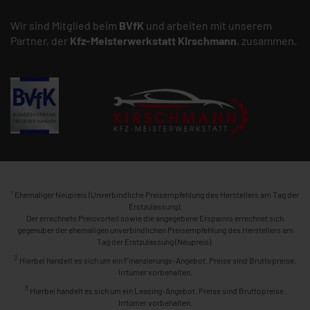
Wir sind Mitglied beim
BVfK
und arbeiten mit unserem
Partner, der
Kfz-Meisterwerkstatt
Kirschmann
, zusammen.
1
Ehemaliger Neupreis (Unverbindliche Preisempfehlung des Herstellers am Tag der
Erstzulassung).
Der errechnete Preisvorteil sowie die angegebene Ersparnis errechnet sich
gegenüber der ehemaligen unverbindlichen Preisempfehlung des Herstellers am
Tag der Erstzulassung (Neupreis).
2
Hierbei handelt es sich um ein Finanzierungs-Angebot. Preise sind Bruttopreise.
Irrtümer vorbehalten.
3
Hierbei handelt es sich um ein Leasing-Angebot. Preise sind Bruttopreise.
Irrtümer vorbehalten.