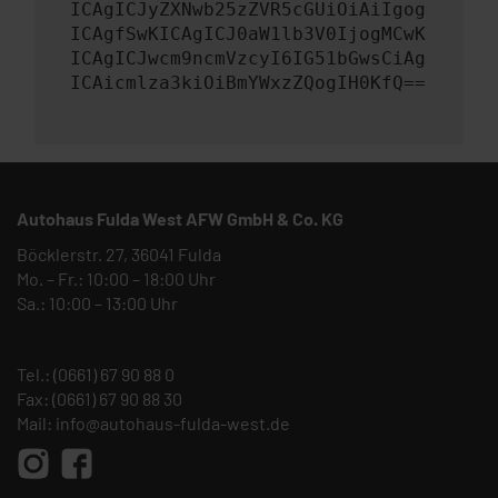
ICAgICJyZXNwb25zZVR5cGUiOiAiIgog
ICAgfSwKICAgICJ0aW1lb3V0IjogMCwK
ICAgICJwcm9ncmVzcyI6IG51bGwsCiAg
ICAicmlza3kiOiBmYWxzZQogIH0KfQ==
Autohaus Fulda West AFW GmbH & Co. KG
Böcklerstr. 27, 36041 Fulda
Mo. – Fr.: 10:00 – 18:00 Uhr
Sa.: 10:00 – 13:00 Uhr
Tel.:
(0661) 67 90 88 0
Fax: (0661) 67 90 88 30
Mail:
info@autohaus-fulda-west.de