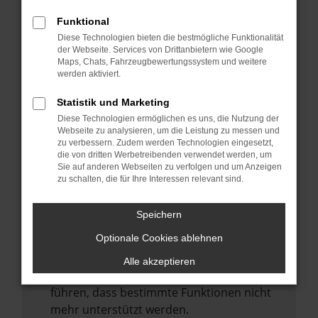
Laden andere Webseiten, zum Beispiel
deine Suchmaschine?
Funktional
Diese Technologien bieten die bestmögliche Funktionalität
Prüfe deine Browsererweiterungen.
der Webseite. Services von Drittanbietern wie Google
Manche Erweiterungen, wie Werbeblocker,
Maps, Chats, Fahrzeugbewertungssystem und weitere
können das Laden bestimmter Seiten
werden aktiviert.
verhindern. Funktioniert die Seite in einem
Statistik und Marketing
anderen Browser oder in einem privaten
Diese Technologien ermöglichen es uns, die Nutzung der
Fenster?
Webseite zu analysieren, um die Leistung zu messen und
zu verbessern. Zudem werden Technologien eingesetzt,
Starte dein Gerät neu.
die von dritten Werbetreibenden verwendet werden, um
Das kann manchmal helfen,
Sie auf anderen Webseiten zu verfolgen und um Anzeigen
zu schalten, die für Ihre Interessen relevant sind.
vorübergehende Probleme zu beheben.
Stelle sicher, dass dein Browser und dein
Speichern
Betriebssystem auf dem neuesten Stand
Optionale Cookies ablehnen
sind.
Veraltete Software birgt nicht nur ein
Alle akzeptieren
Sicherheitsrisiko, sondern kann auch dazu
führen, dass bestimmte Funktionen nicht
mehr unterstützt werden.