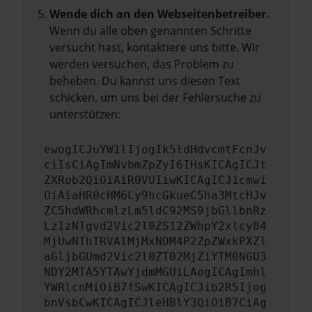
Wende dich an den Webseitenbetreiber.
Wenn du alle oben genannten Schritte
versucht hast, kontaktiere uns bitte. Wir
werden versuchen, das Problem zu
beheben. Du kannst uns diesen Text
schicken, um uns bei der Fehlersuche zu
unterstützen:
ewogICJuYW1lIjogIk5ldHdvcmtFcnJv
ciIsCiAgImNvbmZpZyI6IHsKICAgICJt
ZXRob2QiOiAiR0VUIiwKICAgICJ1cmwi
OiAiaHR0cHM6Ly9hcGkueC5ha3MtcHJv
ZC5hdWRhcmlzLm5ldC92MS9jbGllbnRz
LzIzNTgvd2Vic2l0ZS12ZWhpY2xlcy84
MjUwNThTRVAlMjMxNDM4P2ZpZWxkPXZl
aGljbGUmd2Vic2l0ZT02MjZiYTM0NGU3
NDY2MTA5YTAwYjdmMGUiLAogICAgImhl
YWRlcnMiOiB7fSwKICAgICJib2R5Ijog
bnVsbCwKICAgICJleHBlY3QiOiB7CiAg