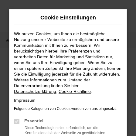
Zum
Hauptinhalt
Cookie Einstellungen
springen
Wir nutzen Cookies, um Ihnen die bestmögliche
Nutzung unserer Webseite zu ermöglichen und unsere
Startseite
Fahrzeugangebote
Fahrzeugmarkt
Kommunikation mit Ihnen zu verbessern. Wir
berücksichtigen hierbei Ihre Präferenzen und
Fahrzeugmarkt
verarbeiten Daten für Marketing und Statistiken nur,
wenn Sie uns Ihre Einwilligung geben. Wenn Sie zu
einem späteren Zeitpunkt Ihre Meinung ändern, können
Sie die Einwilligung jederzeit für die Zukunft widerrufen.
Weitere Informationen zum Umfang der
Datenverarbeitung finden Sie hier:
Fehler: Network Error
Datenschutzerklärung
,
Cookie-Richtlinie
.
Impressum
Beim Laden ist ein Fehler aufgetreten.
Folgende Kategorien von Cookies werden von uns eingesetzt:
Hier sind ein paar Tipps, die dir helfen können:
Essentiell
Überprüfe deine Firewall und deine
Diese Technologien sind erforderlich, um die
Internetverbindung.
Kernfunktionalität der Webseite zu gewährleisten.