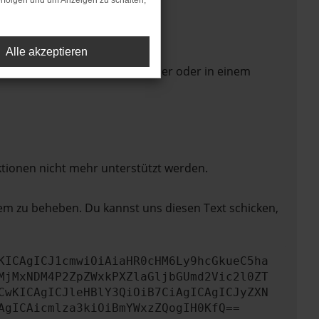
rfolgen und um Anzeigen zu schalten,
Alle akzeptieren
 Seite in einem anderen Browser oder in einem
ktionen nicht mehr unterstützt werden.
lem zu beheben. Du kannst uns diesen Text schicken,
KICAgICJ1cmwiOiAiaHR0cHM6Ly9hcGkueC5ha
MjMxNDM4P2ZpZWxkPXZlaGljbGUmd2Vic2l0ZT
CwKICAgICJleHBlY3QiOiB7CiAgICAgICJyZXN
AgICAicmlza3kiOiBmYWxzZQogIH0KfQ==