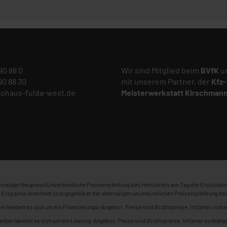
 90 88 0
Wir sind Mitglied beim
BVfK
un
 90 88 30
mit unserem Partner, der
Kfz-
tohaus-fulda-west.de
Meisterwerkstatt
Kirschman
maliger Neupreis (Unverbindliche Preisempfehlung des Herstellers am Tag der Erstzulass
 Ersparnis errechnet sich gegenüber der ehemaligen unverbindlichen Preisempfehlung des
ei handelt es sich um ein Finanzierungs-Angebot. Preise sind Bruttopreise. Irrtümer vorbe
erbei handelt es sich um ein Leasing-Angebot. Preise sind Bruttopreise. Irrtümer vorbehal