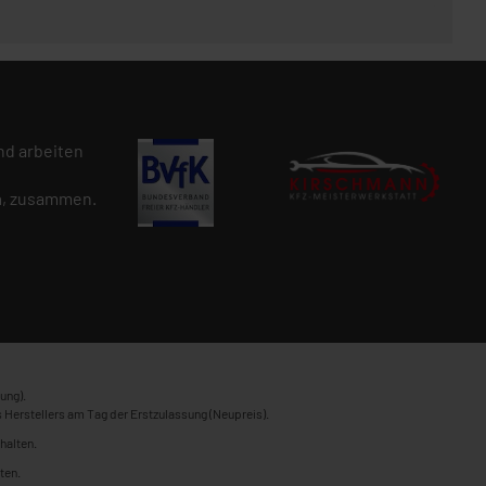
d arbeiten
n
, zusammen.
ung).
 Herstellers am Tag der Erstzulassung (Neupreis).
halten.
ten.