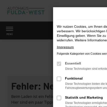
Zum
Hauptinhalt
springen
Wir nutzen Cookies, um Ihnen d
verbessern. Wir berücksichtigen 
Startseite
Fahrzeugangebote
Fahrzeugmarkt
MENÜ
Einwilligung geben. Wenn Sie zu 
widerrufen. Weitere Information
Impressum
Folgende Kategorien von Cookies werd
Essentiell
Diese Technologien sind erforde
Funktional
Fehler: Network Error
Diese Technologien bieten die b
Fahrzeugbewertungssystem und w
Beim Laden ist ein Fehler aufgetreten.
Statistik und Marketing
Hier sind ein paar Tipps, die dir helfen können:
Diese Technologien ermöglichen