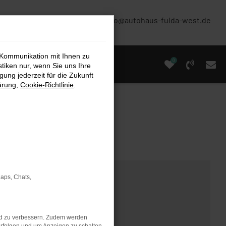
(0661) 67 90 88 0
info@autohaus-fulda-west.de
 Kommunikation mit Ihnen zu
0
stiken nur, wenn Sie uns Ihre
ung jederzeit für die Zukunft
ärung
,
Cookie-Richtlinie
.
Maps, Chats,
nd zu verbessern. Zudem werden