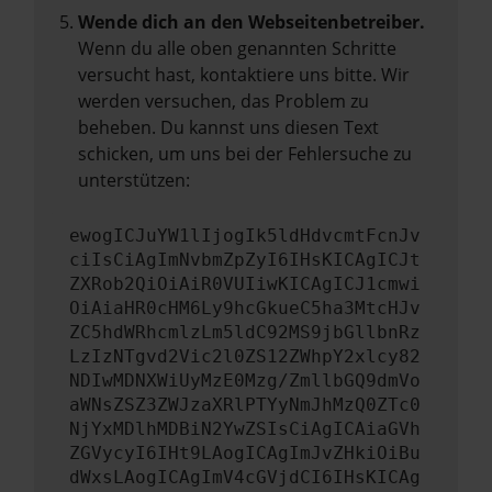
Wende dich an den Webseitenbetreiber.
Wenn du alle oben genannten Schritte
versucht hast, kontaktiere uns bitte. Wir
werden versuchen, das Problem zu
beheben. Du kannst uns diesen Text
schicken, um uns bei der Fehlersuche zu
unterstützen:
ewogICJuYW1lIjogIk5ldHdvcmtFcnJv
ciIsCiAgImNvbmZpZyI6IHsKICAgICJt
ZXRob2QiOiAiR0VUIiwKICAgICJ1cmwi
OiAiaHR0cHM6Ly9hcGkueC5ha3MtcHJv
ZC5hdWRhcmlzLm5ldC92MS9jbGllbnRz
LzIzNTgvd2Vic2l0ZS12ZWhpY2xlcy82
NDIwMDNXWiUyMzE0Mzg/ZmllbGQ9dmVo
aWNsZSZ3ZWJzaXRlPTYyNmJhMzQ0ZTc0
NjYxMDlhMDBiN2YwZSIsCiAgICAiaGVh
ZGVycyI6IHt9LAogICAgImJvZHkiOiBu
dWxsLAogICAgImV4cGVjdCI6IHsKICAg