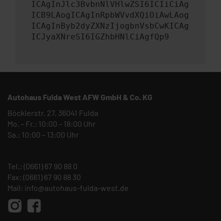
ICAgInJlc3BvbnNlVHlwZSI6ICIiCiAg
ICB9LAogICAgInRpbWVvdXQiOiAwLAog
ICAgInByb2dyZXNzIjogbnVsbCwKICAg
ICJyaXNreSI6IGZhbHNlCiAgfQp9
Autohaus Fulda West AFW GmbH & Co. KG
Böcklerstr. 27, 36041 Fulda
Mo. – Fr.: 10:00 – 18:00 Uhr
Sa.: 10:00 – 13:00 Uhr
Tel.:
(0661) 67 90 88 0
Fax: (0661) 67 90 88 30
Mail:
info@autohaus-fulda-west.de