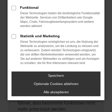
Laden andere Webseiten, zum Beispiel
deine Suchmaschine?
Funktional
Diese Technologien bieten die bestmögliche Funktionalität
Prüfe deine Browsererweiterungen.
der Webseite. Services von Drittanbietern wie Google
Manche Erweiterungen, wie Werbeblocker,
Maps, Chats, Fahrzeugbewertungssystem und weitere
können das Laden bestimmter Seiten
werden aktiviert.
verhindern. Funktioniert die Seite in einem
Statistik und Marketing
anderen Browser oder in einem privaten
Diese Technologien ermöglichen es uns, die Nutzung der
Fenster?
Webseite zu analysieren, um die Leistung zu messen und
zu verbessern. Zudem werden Technologien eingesetzt,
Starte dein Gerät neu.
die von dritten Werbetreibenden verwendet werden, um
Das kann manchmal helfen,
Sie auf anderen Webseiten zu verfolgen und um Anzeigen
zu schalten, die für Ihre Interessen relevant sind.
vorübergehende Probleme zu beheben.
Stelle sicher, dass dein Browser und dein
Speichern
Betriebssystem auf dem neuesten Stand
Optionale Cookies ablehnen
sind.
Veraltete Software birgt nicht nur ein
Alle akzeptieren
Sicherheitsrisiko, sondern kann auch dazu
führen, dass bestimmte Funktionen nicht
mehr unterstützt werden.