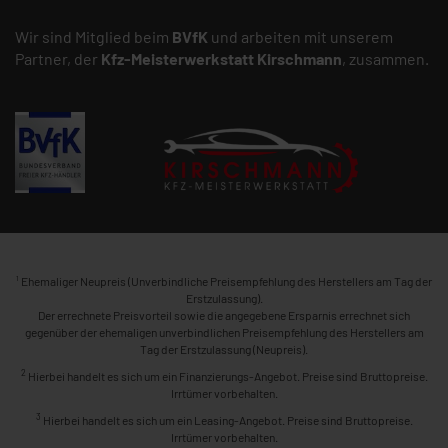
Wir sind Mitglied beim
BVfK
und arbeiten mit unserem
Partner, der
Kfz-Meisterwerkstatt
Kirschmann
, zusammen.
1
Ehemaliger Neupreis (Unverbindliche Preisempfehlung des Herstellers am Tag der
Erstzulassung).
Der errechnete Preisvorteil sowie die angegebene Ersparnis errechnet sich
gegenüber der ehemaligen unverbindlichen Preisempfehlung des Herstellers am
Tag der Erstzulassung (Neupreis).
2
Hierbei handelt es sich um ein Finanzierungs-Angebot. Preise sind Bruttopreise.
Irrtümer vorbehalten.
3
Hierbei handelt es sich um ein Leasing-Angebot. Preise sind Bruttopreise.
Irrtümer vorbehalten.