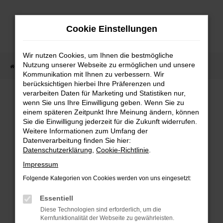
Zum
Hauptinhalt
Cookie Einstellungen
springen
Wir nutzen Cookies, um Ihnen die bestmögliche
Nutzung unserer Webseite zu ermöglichen und unsere
Startseite
Fahrzeugangebote
Fahrzeugmarkt
Kommunikation mit Ihnen zu verbessern. Wir
berücksichtigen hierbei Ihre Präferenzen und
Fahrzeugmarkt
verarbeiten Daten für Marketing und Statistiken nur,
wenn Sie uns Ihre Einwilligung geben. Wenn Sie zu
einem späteren Zeitpunkt Ihre Meinung ändern, können
Sie die Einwilligung jederzeit für die Zukunft widerrufen.
Weitere Informationen zum Umfang der
Datenverarbeitung finden Sie hier:
Fehler: Network Error
Datenschutzerklärung
,
Cookie-Richtlinie
.
Impressum
Beim Laden ist ein Fehler aufgetreten.
Folgende Kategorien von Cookies werden von uns eingesetzt:
Hier sind ein paar Tipps, die dir helfen können:
Essentiell
Überprüfe deine Firewall und deine
Diese Technologien sind erforderlich, um die
Internetverbindung.
Kernfunktionalität der Webseite zu gewährleisten.