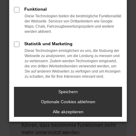
Laden andere Webseiten, zum Beispiel
deine Suchmaschine?
Funktional
Diese Technologien bieten die bestmögliche Funktionalität
Prüfe deine Browsererweiterungen.
der Webseite. Services von Drittanbietern wie Google
Manche Erweiterungen, wie Werbeblocker,
Maps, Chats, Fahrzeugbewertungssystem und weitere
können das Laden bestimmter Seiten
werden aktiviert.
verhindern. Funktioniert die Seite in einem
Statistik und Marketing
anderen Browser oder in einem privaten
Diese Technologien ermöglichen es uns, die Nutzung der
Fenster?
Webseite zu analysieren, um die Leistung zu messen und
zu verbessern. Zudem werden Technologien eingesetzt,
Starte dein Gerät neu.
die von dritten Werbetreibenden verwendet werden, um
Das kann manchmal helfen,
Sie auf anderen Webseiten zu verfolgen und um Anzeigen
zu schalten, die für Ihre Interessen relevant sind.
vorübergehende Probleme zu beheben.
Stelle sicher, dass dein Browser und dein
Speichern
Betriebssystem auf dem neuesten Stand
Optionale Cookies ablehnen
sind.
Veraltete Software birgt nicht nur ein
Alle akzeptieren
Sicherheitsrisiko, sondern kann auch dazu
führen, dass bestimmte Funktionen nicht
mehr unterstützt werden.