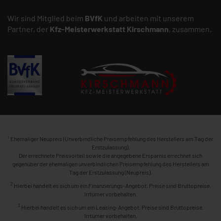
Wir sind Mitglied beim
BVfK
und arbeiten mit unserem
Partner, der
Kfz-Meisterwerkstatt
Kirschmann
, zusammen.
1
Ehemaliger Neupreis (Unverbindliche Preisempfehlung des Herstellers am Tag der
Erstzulassung).
Der errechnete Preisvorteil sowie die angegebene Ersparnis errechnet sich
gegenüber der ehemaligen unverbindlichen Preisempfehlung des Herstellers am
Tag der Erstzulassung (Neupreis).
2
Hierbei handelt es sich um ein Finanzierungs-Angebot. Preise sind Bruttopreise.
Irrtümer vorbehalten.
3
Hierbei handelt es sich um ein Leasing-Angebot. Preise sind Bruttopreise.
Irrtümer vorbehalten.