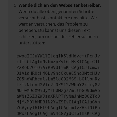
Wende dich an den Webseitenbetreiber.
Wenn du alle oben genannten Schritte
versucht hast, kontaktiere uns bitte. Wir
werden versuchen, das Problem zu
beheben. Du kannst uns diesen Text
schicken, um uns bei der Fehlersuche zu
unterstützen:
ewogICJuYW1lIjogIk5ldHdvcmtFcnJv
ciIsCiAgImNvbmZpZyI6IHsKICAgICJt
ZXRob2QiOiAiR0VUIiwKICAgICJ1cmwi
OiAiaHR0cHM6Ly9hcGkueC5ha3MtcHJv
ZC5hdWRhcmlzLm5ldC92MS9jbGllbnRz
LzIzNTgvd2Vic2l0ZS12ZWhpY2xlcy82
NDIwMDdXWiUyMzE0Mzg/ZmllbGQ9dmVo
aWNsZSZ3ZWJzaXRlPTYyNmJhMzQ0ZTc0
NjYxMDlhMDBiN2YwZSIsCiAgICAiaGVh
ZGVycyI6IHt9LAogICAgImJvZHkiOiBu
dWxsLAogICAgImV4cGVjdCI6IHsKICAg