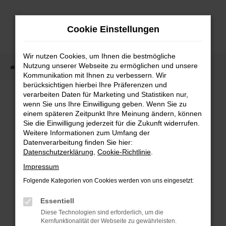
Zum
Hauptinhalt
Cookie Einstellungen
springen
Wir nutzen Cookies, um Ihnen die bestmögliche
Nutzung unserer Webseite zu ermöglichen und unsere
Startseite
Fahrzeugangebote
Fahrzeugmarkt
Kommunikation mit Ihnen zu verbessern. Wir
berücksichtigen hierbei Ihre Präferenzen und
Fahrzeugmarkt
verarbeiten Daten für Marketing und Statistiken nur,
wenn Sie uns Ihre Einwilligung geben. Wenn Sie zu
einem späteren Zeitpunkt Ihre Meinung ändern, können
Sie die Einwilligung jederzeit für die Zukunft widerrufen.
Weitere Informationen zum Umfang der
Datenverarbeitung finden Sie hier:
Fehler: Network Error
Datenschutzerklärung
,
Cookie-Richtlinie
.
Impressum
Beim Laden ist ein Fehler aufgetreten.
Folgende Kategorien von Cookies werden von uns eingesetzt:
Hier sind ein paar Tipps, die dir helfen können:
Essentiell
Überprüfe deine Firewall und deine
Diese Technologien sind erforderlich, um die
Internetverbindung.
Kernfunktionalität der Webseite zu gewährleisten.