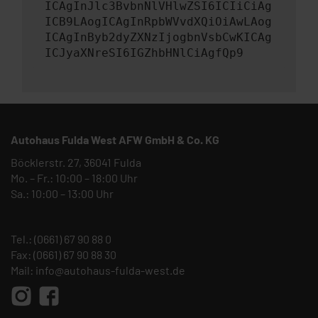
ICAgInJlc3BvbnNlVHlwZSI6ICIiCiAg
ICB9LAogICAgInRpbWVvdXQiOiAwLAog
ICAgInByb2dyZXNzIjogbnVsbCwKICAg
ICJyaXNreSI6IGZhbHNlCiAgfQp9
Autohaus Fulda West AFW GmbH & Co. KG
Böcklerstr. 27, 36041 Fulda
Mo. – Fr.: 10:00 – 18:00 Uhr
Sa.: 10:00 – 13:00 Uhr
Tel.:
(0661) 67 90 88 0
Fax: (0661) 67 90 88 30
Mail:
info@autohaus-fulda-west.de