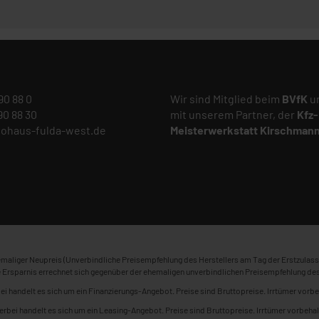
 90 88 0
Wir sind Mitglied beim
BVfK
un
 90 88 30
mit unserem Partner, der
Kfz-
tohaus-fulda-west.de
Meisterwerkstatt
Kirschman
maliger Neupreis (Unverbindliche Preisempfehlung des Herstellers am Tag der Erstzulass
 Ersparnis errechnet sich gegenüber der ehemaligen unverbindlichen Preisempfehlung des
ei handelt es sich um ein Finanzierungs-Angebot. Preise sind Bruttopreise. Irrtümer vorbe
erbei handelt es sich um ein Leasing-Angebot. Preise sind Bruttopreise. Irrtümer vorbehal