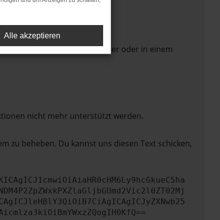
rfolgen und um Anzeigen zu schalten,
Alle akzeptieren
 Seite in einem anderen Browser oder in einem
ktionen nicht mehr unterstützt werden.
lem zu beheben. Du kannst uns diesen Text schicken,
KICAgICJ1cmwiOiAiaHR0cHM6Ly9hcGkueC5ha
NDM4P2ZpZWxkPXZlaGljbGUmd2Vic2l0ZT02Mj
CAgICJleHBlY3QiOiB7CiAgICAgICJyZXNwb25
Aicmlza3kiOiBmYWxzZQogIH0KfQ==