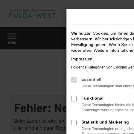
Zum
Hauptinhalt
springen
Wir nutzen Cookies, um Ihnen d
verbessern. Wir berücksichtigen 
Startseite
Fahrzeugangebote
Fahrzeugmarkt
MENÜ
Einwilligung geben. Wenn Sie zu 
widerrufen. Weitere Information
Impressum
Folgende Kategorien von Cookies werd
Essentiell
Diese Technologien sind erforde
Funktional
Fehler: Network Error
Diese Technologien bieten die b
Fahrzeugbewertungssystem und w
Beim Laden ist ein Fehler aufgetreten.
Statistik und Marketing
Hier sind ein paar Tipps, die dir helfen können:
Diese Technologien ermöglichen