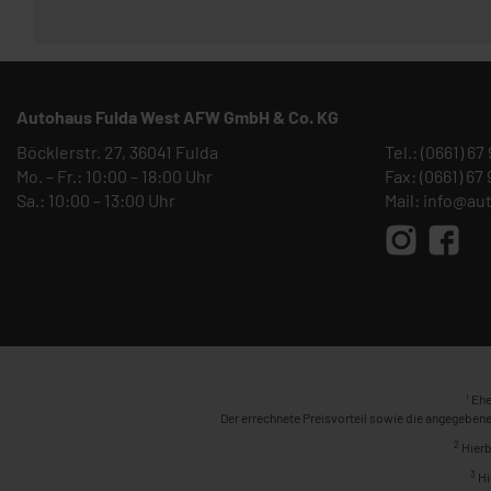
Autohaus Fulda West AFW GmbH & Co. KG
Böcklerstr. 27, 36041 Fulda
Tel.:
(0661) 67
Mo. – Fr.: 10:00 – 18:00 Uhr
Fax: (0661) 67
Sa.: 10:00 – 13:00 Uhr
Mail:
info@au
1
Ehe
Der errechnete Preisvorteil sowie die angegebene
2
Hierb
3
Hi