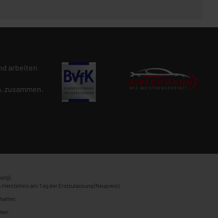
d arbeiten
n
, zusammen.
ung).
 Herstellers am Tag der Erstzulassung (Neupreis).
halten.
ten.