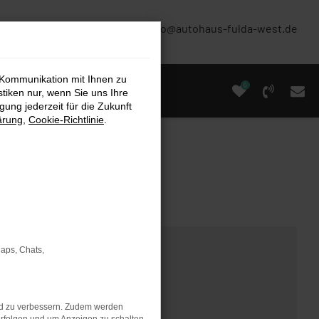
(0661) 67 90 88 0
info@autohaus-fulda-west.de
 Kommunikation mit Ihnen zu
0
stiken nur, wenn Sie uns Ihre
ung jederzeit für die Zukunft
ärung
,
Cookie-Richtlinie
.
Maps, Chats,
nd zu verbessern. Zudem werden