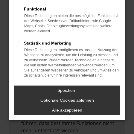
Laden andere Webseiten, zum Beispiel
deine Suchmaschine?
Funktional
Diese Technologien bieten die bestmögliche Funktionalität
Prüfe deine Browsererweiterungen.
der Webseite. Services von Drittanbietern wie Google
Manche Erweiterungen, wie Werbeblocker,
Maps, Chats, Fahrzeugbewertungssystem und weitere
können das Laden bestimmter Seiten
werden aktiviert.
verhindern. Funktioniert die Seite in einem
Statistik und Marketing
anderen Browser oder in einem privaten
Diese Technologien ermöglichen es uns, die Nutzung der
Fenster?
Webseite zu analysieren, um die Leistung zu messen und
zu verbessern. Zudem werden Technologien eingesetzt,
Starte dein Gerät neu.
die von dritten Werbetreibenden verwendet werden, um
Das kann manchmal helfen,
Sie auf anderen Webseiten zu verfolgen und um Anzeigen
zu schalten, die für Ihre Interessen relevant sind.
vorübergehende Probleme zu beheben.
Stelle sicher, dass dein Browser und dein
Speichern
Betriebssystem auf dem neuesten Stand
Optionale Cookies ablehnen
sind.
Veraltete Software birgt nicht nur ein
Alle akzeptieren
Sicherheitsrisiko, sondern kann auch dazu
führen, dass bestimmte Funktionen nicht
mehr unterstützt werden.