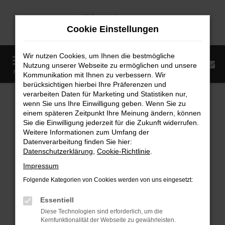
Zum
Hauptinhalt
Cookie Einstellungen
springen
Wir nutzen Cookies, um Ihnen die bestmögliche
0
Nutzung unserer Webseite zu ermöglichen und unsere
Startseite
Fahrzeugangebote
Fahrzeugmarkt
MENÜ
Kommunikation mit Ihnen zu verbessern. Wir
berücksichtigen hierbei Ihre Präferenzen und
Fahrzeugmarkt
verarbeiten Daten für Marketing und Statistiken nur,
wenn Sie uns Ihre Einwilligung geben. Wenn Sie zu
einem späteren Zeitpunkt Ihre Meinung ändern, können
Sie die Einwilligung jederzeit für die Zukunft widerrufen.
Weitere Informationen zum Umfang der
Datenverarbeitung finden Sie hier:
Fehler: Network Error
Datenschutzerklärung
,
Cookie-Richtlinie
.
Impressum
Beim Laden ist ein Fehler aufgetreten.
Folgende Kategorien von Cookies werden von uns eingesetzt:
Hier sind ein paar Tipps, die dir helfen können:
Essentiell
Überprüfe deine Firewall und deine
Diese Technologien sind erforderlich, um die
Internetverbindung.
Kernfunktionalität der Webseite zu gewährleisten.