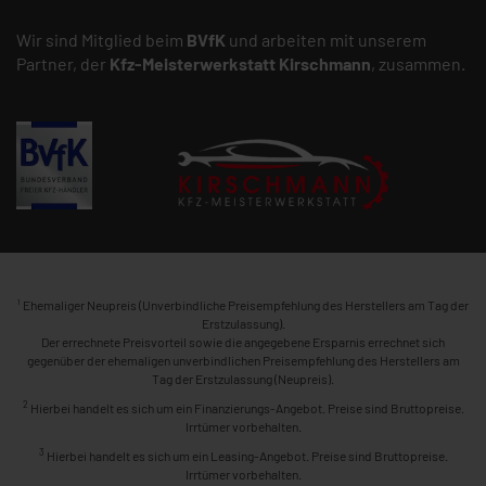
Wir sind Mitglied beim
BVfK
und arbeiten mit unserem
Partner, der
Kfz-Meisterwerkstatt
Kirschmann
, zusammen.
1
Ehemaliger Neupreis (Unverbindliche Preisempfehlung des Herstellers am Tag der
Erstzulassung).
Der errechnete Preisvorteil sowie die angegebene Ersparnis errechnet sich
gegenüber der ehemaligen unverbindlichen Preisempfehlung des Herstellers am
Tag der Erstzulassung (Neupreis).
2
Hierbei handelt es sich um ein Finanzierungs-Angebot. Preise sind Bruttopreise.
Irrtümer vorbehalten.
3
Hierbei handelt es sich um ein Leasing-Angebot. Preise sind Bruttopreise.
Irrtümer vorbehalten.