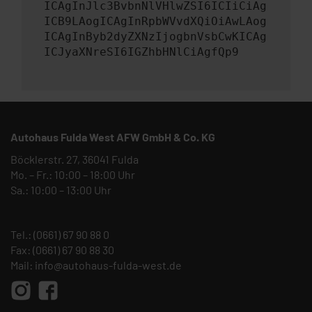
ICAgInJlc3BvbnNlVHlwZSI6ICIiCiAg
ICB9LAogICAgInRpbWVvdXQiOiAwLAog
ICAgInByb2dyZXNzIjogbnVsbCwKICAg
ICJyaXNreSI6IGZhbHNlCiAgfQp9
Autohaus Fulda West AFW GmbH & Co. KG
Böcklerstr. 27, 36041 Fulda
Mo. – Fr.: 10:00 – 18:00 Uhr
Sa.: 10:00 – 13:00 Uhr
Tel.:
(0661) 67 90 88 0
Fax: (0661) 67 90 88 30
Mail:
info@autohaus-fulda-west.de