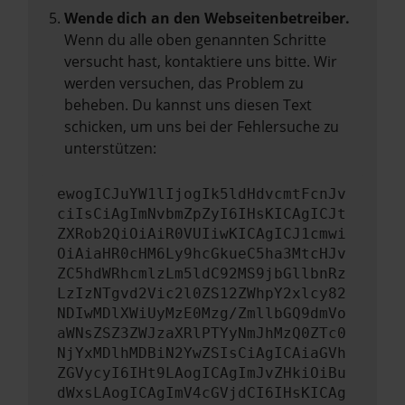
Wende dich an den Webseitenbetreiber.
Wenn du alle oben genannten Schritte
versucht hast, kontaktiere uns bitte. Wir
werden versuchen, das Problem zu
beheben. Du kannst uns diesen Text
schicken, um uns bei der Fehlersuche zu
unterstützen:
ewogICJuYW1lIjogIk5ldHdvcmtFcnJv
ciIsCiAgImNvbmZpZyI6IHsKICAgICJt
ZXRob2QiOiAiR0VUIiwKICAgICJ1cmwi
OiAiaHR0cHM6Ly9hcGkueC5ha3MtcHJv
ZC5hdWRhcmlzLm5ldC92MS9jbGllbnRz
LzIzNTgvd2Vic2l0ZS12ZWhpY2xlcy82
NDIwMDlXWiUyMzE0Mzg/ZmllbGQ9dmVo
aWNsZSZ3ZWJzaXRlPTYyNmJhMzQ0ZTc0
NjYxMDlhMDBiN2YwZSIsCiAgICAiaGVh
ZGVycyI6IHt9LAogICAgImJvZHkiOiBu
dWxsLAogICAgImV4cGVjdCI6IHsKICAg