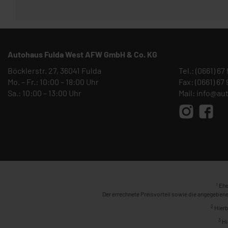
Autohaus Fulda West AFW GmbH & Co. KG
Böcklerstr. 27, 36041 Fulda
Tel.:
(0661) 67
Mo. – Fr.: 10:00 – 18:00 Uhr
Fax: (0661) 67
Sa.: 10:00 – 13:00 Uhr
Mail:
info@au
1
Ehe
Der errechnete Preisvorteil sowie die angegebene
2
Hierb
3
Hi