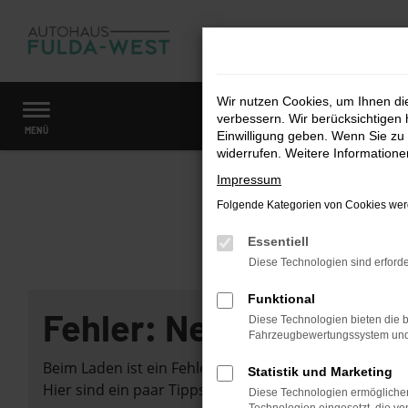
Zum
Hauptinhalt
springen
Wir nutzen Cookies, um Ihnen d
verbessern. Wir berücksichtigen 
Startseite
Fahrzeugangebote
Fahrzeugmarkt
MENÜ
Einwilligung geben. Wenn Sie zu 
widerrufen. Weitere Information
Impressum
Folgende Kategorien von Cookies werd
Essentiell
Diese Technologien sind erforde
Funktional
Fehler: Network Error
Diese Technologien bieten die b
Fahrzeugbewertungssystem und w
Beim Laden ist ein Fehler aufgetreten.
Statistik und Marketing
Hier sind ein paar Tipps, die dir helfen können:
Diese Technologien ermöglichen