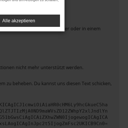
rfolgen und um Anzeigen zu schalten,
Alle akzeptieren
 Seite in einem anderen Browser oder in einem
ktionen nicht mehr unterstützt werden.
lem zu beheben. Du kannst uns diesen Text schicken,
KICAgICJ1cmwiOiAiaHR0cHM6Ly9hcGkueC5ha
QlZTJTIzMjA0ND9maWVsZD12ZWhpY2xlJndlYn
G51bGwsCiAgICAiZXhwZWN0IjogewogICAgICA
xsLAogICAgInJpc2t5IjogZmFsc2UKICB9Cn0=