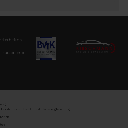
d arbeiten
n
, zusammen.
ung).
 Herstellers am Tag der Erstzulassung (Neupreis).
halten.
ten.