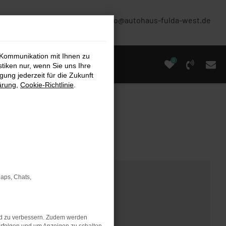
(0661) 67 90 88 0
info@autohaus-fulda-west.de
 Kommunikation mit Ihnen zu
0
stiken nur, wenn Sie uns Ihre
ung jederzeit für die Zukunft
ärung
,
Cookie-Richtlinie
.
Maps, Chats,
nd zu verbessern. Zudem werden