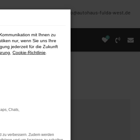
(0661) 67 90 88 0
info@autohaus-fulda-west.de
 Kommunikation mit Ihnen zu
0
stiken nur, wenn Sie uns Ihre
ung jederzeit für die Zukunft
ärung
,
Cookie-Richtlinie
.
Maps, Chats,
nd zu verbessern. Zudem werden