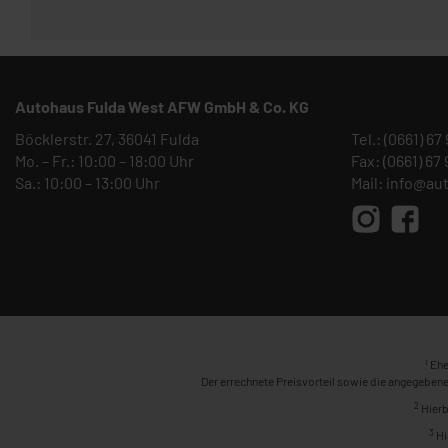
Autohaus Fulda West AFW GmbH & Co. KG
Böcklerstr. 27, 36041 Fulda
Tel.:
(0661) 67
Mo. – Fr.: 10:00 – 18:00 Uhr
Fax: (0661) 67
Sa.: 10:00 – 13:00 Uhr
Mail:
info@au
1
Ehe
Der errechnete Preisvorteil sowie die angegebene
2
Hierb
3
Hi