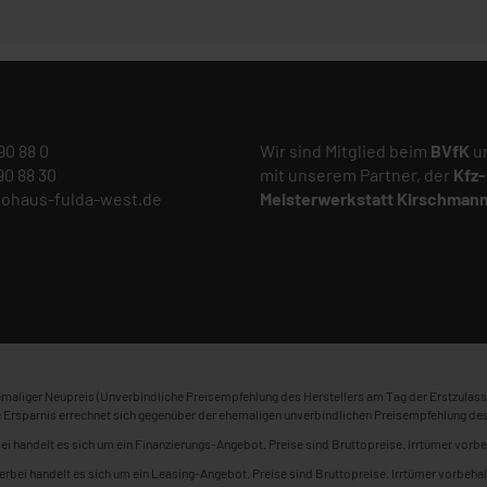
 90 88 0
Wir sind Mitglied beim
BVfK
un
 90 88 30
mit unserem Partner, der
Kfz-
tohaus-fulda-west.de
Meisterwerkstatt
Kirschman
maliger Neupreis (Unverbindliche Preisempfehlung des Herstellers am Tag der Erstzulass
 Ersparnis errechnet sich gegenüber der ehemaligen unverbindlichen Preisempfehlung des
ei handelt es sich um ein Finanzierungs-Angebot. Preise sind Bruttopreise. Irrtümer vorbe
erbei handelt es sich um ein Leasing-Angebot. Preise sind Bruttopreise. Irrtümer vorbehal