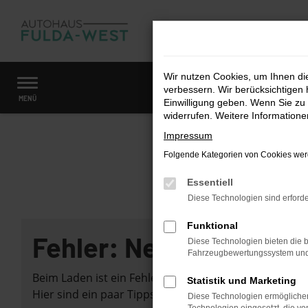
Zum
Hauptinhalt
springen
Wir nutzen Cookies, um Ihnen d
verbessern. Wir berücksichtigen 
Startseite
Fahrzeugangebote
Fahrzeugmarkt
MENÜ
Einwilligung geben. Wenn Sie zu 
widerrufen. Weitere Information
Impressum
Folgende Kategorien von Cookies werd
Essentiell
Diese Technologien sind erforde
Funktional
Fehler: Network Error
Diese Technologien bieten die b
Fahrzeugbewertungssystem und w
Beim Laden ist ein Fehler aufgetreten.
Statistik und Marketing
Hier sind ein paar Tipps, die dir helfen können:
Diese Technologien ermöglichen