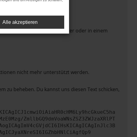
rfolgen und um Anzeigen zu schalten,
Alle akzeptieren
 Seite in einem anderen Browser oder in einem
ktionen nicht mehr unterstützt werden.
lem zu beheben. Du kannst uns diesen Text schicken,
KICAgICJ1cmwiOiAiaHR0cHM6Ly9hcGkueC5ha
MzE0Mzg/ZmllbGQ9dmVoaWNsZSZ3ZWJzaXRlPT
AogICAgImV4cGVjdCI6IHsKICAgICAgInJlc3B
AgICJyaXNreSI6IGZhbHNlCiAgfQp9