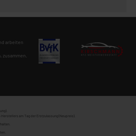
d arbeiten
n
, zusammen.
ung).
 Herstellers am Tag der Erstzulassung (Neupreis).
halten.
ten.