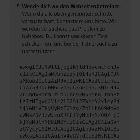
Wende dich an den Webseitenbetreiber.
Wenn du alle oben genannten Schritte
versucht hast, kontaktiere uns bitte. Wir
werden versuchen, das Problem zu
beheben. Du kannst uns diesen Text
schicken, um uns bei der Fehlersuche zu
unterstützen:
ewogICJuYW1lIjogIk5ldHdvcmtFcnJv
ciIsCiAgImNvbmZpZyI6IHsKICAgICJt
ZXRob2QiOiAiR0VUIiwKICAgICJ1cmwi
OiAiaHR0cHM6Ly9hcGkueC5ha3MtcHJv
ZC5hdWRhcmlzLm5ldC92MS9jbGllbnRz
LzIzNTgvd2Vic2l0ZS12ZWhpY2xlcy84
MjYwNjVTNyUyMzE0Mzg/ZmllbGQ9dmVo
aWNsZSZ3ZWJzaXRlPTYyNmJhMzQ0ZTc0
NjYxMDlhMDBiN2YwZSIsCiAgICAiaGVh
ZGVycyI6IHt9LAogICAgImJvZHkiOiBu
dWxsLAogICAgImV4cGVjdCI6IHsKICAg