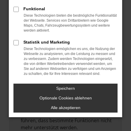
Laden andere Webseiten, zum Beispiel
deine Suchmaschine?
Funktional
Diese Technologien bieten die bestmögliche Funktionalität
Prüfe deine Browsererweiterungen.
der Webseite. Services von Drittanbietern wie Google
Manche Erweiterungen, wie Werbeblocker,
Maps, Chats, Fahrzeugbewertungssystem und weitere
können das Laden bestimmter Seiten
werden aktiviert.
verhindern. Funktioniert die Seite in einem
Statistik und Marketing
anderen Browser oder in einem privaten
Diese Technologien ermöglichen es uns, die Nutzung der
Fenster?
Webseite zu analysieren, um die Leistung zu messen und
zu verbessern. Zudem werden Technologien eingesetzt,
Starte dein Gerät neu.
die von dritten Werbetreibenden verwendet werden, um
Das kann manchmal helfen,
Sie auf anderen Webseiten zu verfolgen und um Anzeigen
zu schalten, die für Ihre Interessen relevant sind.
vorübergehende Probleme zu beheben.
Stelle sicher, dass dein Browser und dein
Speichern
Betriebssystem auf dem neuesten Stand
Optionale Cookies ablehnen
sind.
Veraltete Software birgt nicht nur ein
Alle akzeptieren
Sicherheitsrisiko, sondern kann auch dazu
führen, dass bestimmte Funktionen nicht
mehr unterstützt werden.