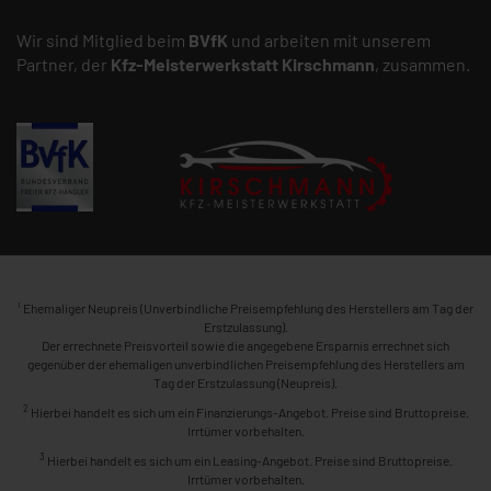
Wir sind Mitglied beim
BVfK
und arbeiten mit unserem
Partner, der
Kfz-Meisterwerkstatt
Kirschmann
, zusammen.
1
Ehemaliger Neupreis (Unverbindliche Preisempfehlung des Herstellers am Tag der
Erstzulassung).
Der errechnete Preisvorteil sowie die angegebene Ersparnis errechnet sich
gegenüber der ehemaligen unverbindlichen Preisempfehlung des Herstellers am
Tag der Erstzulassung (Neupreis).
2
Hierbei handelt es sich um ein Finanzierungs-Angebot. Preise sind Bruttopreise.
Irrtümer vorbehalten.
3
Hierbei handelt es sich um ein Leasing-Angebot. Preise sind Bruttopreise.
Irrtümer vorbehalten.