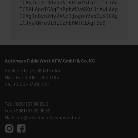
ICAgInJlc3BvbnNlVHlwZSI6ICIiCiAg
ICB9LAogICAgInRpbWVvdXQiOiAwLAog
ICAgInByb2dyZXNzIjogbnVsbCwKICAg
ICJyaXNreSI6IGZhbHNlCiAgfQp9
Autohaus Fulda West AFW GmbH & Co. KG
Böcklerstr. 27, 36041 Fulda
Mo. – Fr.: 10:00 – 18:00 Uhr
Sa.: 10:00 – 13:00 Uhr
Tel.:
(0661) 67 90 88 0
Fax: (0661) 67 90 88 30
Mail:
info@autohaus-fulda-west.de