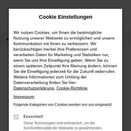
Zum
Hauptinhalt
Cookie Einstellungen
springen
Wir nutzen Cookies, um Ihnen die bestmögliche
Nutzung unserer Webseite zu ermöglichen und unsere
Startseite
Fahrzeugangebote
Fahrzeugmarkt
Kommunikation mit Ihnen zu verbessern. Wir
berücksichtigen hierbei Ihre Präferenzen und
Fahrzeugmarkt
verarbeiten Daten für Marketing und Statistiken nur,
wenn Sie uns Ihre Einwilligung geben. Wenn Sie zu
einem späteren Zeitpunkt Ihre Meinung ändern, können
Sie die Einwilligung jederzeit für die Zukunft widerrufen.
Weitere Informationen zum Umfang der
Datenverarbeitung finden Sie hier:
Fehler: Network Error
Datenschutzerklärung
,
Cookie-Richtlinie
.
Impressum
Beim Laden ist ein Fehler aufgetreten.
Folgende Kategorien von Cookies werden von uns eingesetzt:
Hier sind ein paar Tipps, die dir helfen können:
Essentiell
Überprüfe deine Firewall und deine
Diese Technologien sind erforderlich, um die
Internetverbindung.
Kernfunktionalität der Webseite zu gewährleisten.