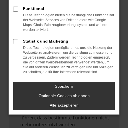
Laden andere Webseiten, zum Beispiel
deine Suchmaschine?
Funktional
Diese Technologien bieten die bestmögliche Funktionalität
Prüfe deine Browsererweiterungen.
der Webseite. Services von Drittanbietern wie Google
Manche Erweiterungen, wie Werbeblocker,
Maps, Chats, Fahrzeugbewertungssystem und weitere
können das Laden bestimmter Seiten
werden aktiviert.
verhindern. Funktioniert die Seite in einem
Statistik und Marketing
anderen Browser oder in einem privaten
Diese Technologien ermöglichen es uns, die Nutzung der
Fenster?
Webseite zu analysieren, um die Leistung zu messen und
zu verbessern. Zudem werden Technologien eingesetzt,
Starte dein Gerät neu.
die von dritten Werbetreibenden verwendet werden, um
Das kann manchmal helfen,
Sie auf anderen Webseiten zu verfolgen und um Anzeigen
zu schalten, die für Ihre Interessen relevant sind.
vorübergehende Probleme zu beheben.
Stelle sicher, dass dein Browser und dein
Speichern
Betriebssystem auf dem neuesten Stand
Optionale Cookies ablehnen
sind.
Veraltete Software birgt nicht nur ein
Alle akzeptieren
Sicherheitsrisiko, sondern kann auch dazu
führen, dass bestimmte Funktionen nicht
mehr unterstützt werden.