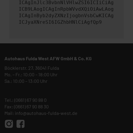
ICAgInJlc3BvbnNlVHlwZSI6ICIiCiAg
ICB9LAogICAgInRpbWVvdXQiOiAwLAog
ICAgInByb2dyZXNzIjogbnVsbCwKICAg
ICJyaXNreSI6IGZhbHNlCiAgfQp9
Autohaus Fulda West AFW GmbH & Co. KG
Böcklerstr. 27, 36041 Fulda
Mo. – Fr.: 10:00 – 18:00 Uhr
Sa.: 10:00 – 13:00 Uhr
Tel.:
(0661) 67 90 88 0
Fax: (0661) 67 90 88 30
Mail:
info@autohaus-fulda-west.de