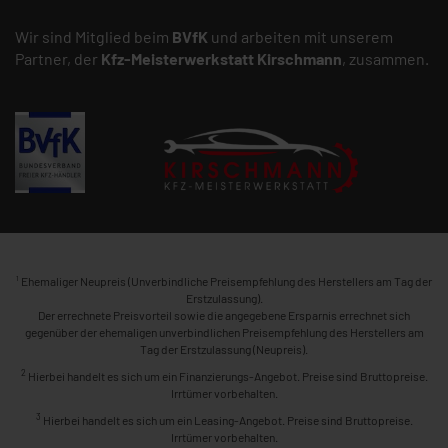
Wir sind Mitglied beim
BVfK
und arbeiten mit unserem
Partner, der
Kfz-Meisterwerkstatt
Kirschmann
, zusammen.
1
Ehemaliger Neupreis (Unverbindliche Preisempfehlung des Herstellers am Tag der
Erstzulassung).
Der errechnete Preisvorteil sowie die angegebene Ersparnis errechnet sich
gegenüber der ehemaligen unverbindlichen Preisempfehlung des Herstellers am
Tag der Erstzulassung (Neupreis).
2
Hierbei handelt es sich um ein Finanzierungs-Angebot. Preise sind Bruttopreise.
Irrtümer vorbehalten.
3
Hierbei handelt es sich um ein Leasing-Angebot. Preise sind Bruttopreise.
Irrtümer vorbehalten.