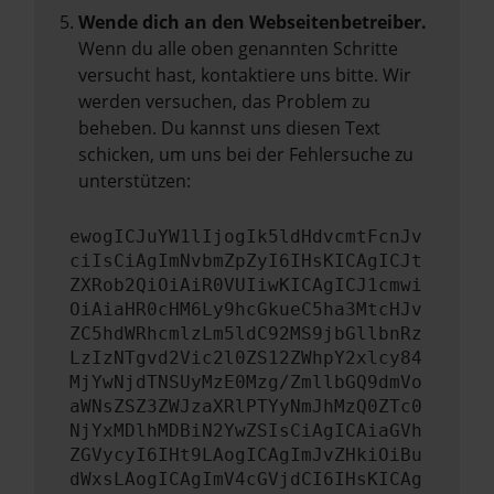
Wende dich an den Webseitenbetreiber.
Wenn du alle oben genannten Schritte
versucht hast, kontaktiere uns bitte. Wir
werden versuchen, das Problem zu
beheben. Du kannst uns diesen Text
schicken, um uns bei der Fehlersuche zu
unterstützen:
ewogICJuYW1lIjogIk5ldHdvcmtFcnJv
ciIsCiAgImNvbmZpZyI6IHsKICAgICJt
ZXRob2QiOiAiR0VUIiwKICAgICJ1cmwi
OiAiaHR0cHM6Ly9hcGkueC5ha3MtcHJv
ZC5hdWRhcmlzLm5ldC92MS9jbGllbnRz
LzIzNTgvd2Vic2l0ZS12ZWhpY2xlcy84
MjYwNjdTNSUyMzE0Mzg/ZmllbGQ9dmVo
aWNsZSZ3ZWJzaXRlPTYyNmJhMzQ0ZTc0
NjYxMDlhMDBiN2YwZSIsCiAgICAiaGVh
ZGVycyI6IHt9LAogICAgImJvZHkiOiBu
dWxsLAogICAgImV4cGVjdCI6IHsKICAg