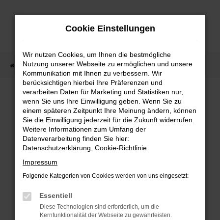
Zum
Hauptinhalt
Cookie Einstellungen
springen
Wir nutzen Cookies, um Ihnen die bestmögliche
Nutzung unserer Webseite zu ermöglichen und unsere
Startseite
Fahrzeugangebote
Fahrzeugmarkt
Kommunikation mit Ihnen zu verbessern. Wir
berücksichtigen hierbei Ihre Präferenzen und
Fahrzeugmarkt
verarbeiten Daten für Marketing und Statistiken nur,
wenn Sie uns Ihre Einwilligung geben. Wenn Sie zu
einem späteren Zeitpunkt Ihre Meinung ändern, können
Sie die Einwilligung jederzeit für die Zukunft widerrufen.
Weitere Informationen zum Umfang der
Datenverarbeitung finden Sie hier:
Fehler: Network Error
Datenschutzerklärung
,
Cookie-Richtlinie
.
Impressum
Beim Laden ist ein Fehler aufgetreten.
Folgende Kategorien von Cookies werden von uns eingesetzt:
Hier sind ein paar Tipps, die dir helfen können:
Essentiell
Überprüfe deine Firewall und deine
Diese Technologien sind erforderlich, um die
Internetverbindung.
Kernfunktionalität der Webseite zu gewährleisten.