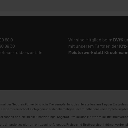
 90 88 0
Wir sind Mitglied beim
BVfK
un
 90 88 30
mit unserem Partner, der
Kfz-
tohaus-fulda-west.de
Meisterwerkstatt
Kirschman
maliger Neupreis (Unverbindliche Preisempfehlung des Herstellers am Tag der Erstzulass
 Ersparnis errechnet sich gegenüber der ehemaligen unverbindlichen Preisempfehlung des
ei handelt es sich um ein Finanzierungs-Angebot. Preise sind Bruttopreise. Irrtümer vorbe
erbei handelt es sich um ein Leasing-Angebot. Preise sind Bruttopreise. Irrtümer vorbehal