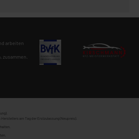
d arbeiten
n
, zusammen.
ung).
 Herstellers am Tag der Erstzulassung (Neupreis).
halten.
ten.