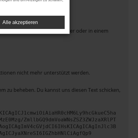
rfolgen und um Anzeigen zu schalten,
Alle akzeptieren
 Seite in einem anderen Browser oder in einem
ktionen nicht mehr unterstützt werden.
lem zu beheben. Du kannst uns diesen Text schicken,
KICAgICJ1cmwiOiAiaHR0cHM6Ly9hcGkueC5ha
MzE0Mzg/ZmllbGQ9dmVoaWNsZSZ3ZWJzaXRlPT
AogICAgImV4cGVjdCI6IHsKICAgICAgInJlc3B
AgICJyaXNreSI6IGZhbHNlCiAgfQp9