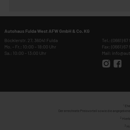
Autohaus Fulda West AFW GmbH & Co. KG
Böcklerstr. 27, 36041 Fulda
Tel.:
(0661) 67
Mo. – Fr.: 10:00 – 18:00 Uhr
Fax: (0661) 67
Sa.: 10:00 – 13:00 Uhr
Mail:
info@au
1
Ehe
Der errechnete Preisvorteil sowie die angegebene
2
Hierb
3
Hi