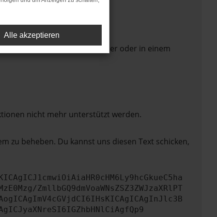
rfolgen und um Anzeigen zu schalten,
Alle akzeptieren
 Seite in einem anderen Browser oder in einem
ktionen nicht mehr unterstützt werden.
lem zu beheben. Du kannst uns diesen Text schicken,
KICAgICJ1cmwiOiAiaHR0cHM6Ly9hcGkueC5ha
MzE0Mzg/ZmllbGQ9dmVoaWNsZSZ3ZWJzaXRlPT
AogICAgImV4cGVjdCI6IHsKICAgICAgInJlc3B
AgICJyaXNreSI6IGZhbHNlCiAgfQp9