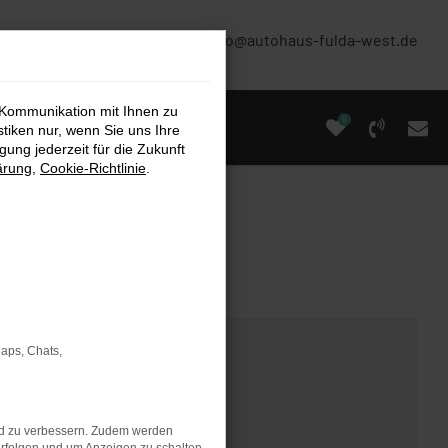
(0661) 67 90 88 0
info@autohaus-fulda-west.de
 Kommunikation mit Ihnen zu
0
stiken nur, wenn Sie uns Ihre
ung jederzeit für die Zukunft
ärung
,
Cookie-Richtlinie
.
Maps, Chats,
nd zu verbessern. Zudem werden