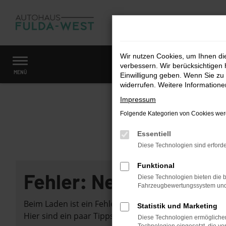
Zum
Hauptinhalt
springen
Wir nutzen Cookies, um Ihnen d
verbessern. Wir berücksichtigen 
Startseite
Fahrzeugangebote
Fahrzeugmarkt
MENÜ
Einwilligung geben. Wenn Sie zu 
widerrufen. Weitere Information
Impressum
Folgende Kategorien von Cookies werd
Essentiell
Diese Technologien sind erforde
Funktional
Fehler: Network Error
Diese Technologien bieten die b
Fahrzeugbewertungssystem und w
Beim Laden ist ein Fehler aufgetreten.
Statistik und Marketing
Hier sind ein paar Tipps, die dir helfen können:
Diese Technologien ermöglichen