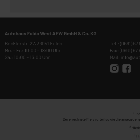
Autohaus Fulda West AFW GmbH & Co. KG
Böcklerstr. 27, 36041 Fulda
Tel.:
(0661) 67
Mo. – Fr.: 10:00 – 18:00 Uhr
Fax: (0661) 67
Sa.: 10:00 – 13:00 Uhr
Mail:
info@au
1
Ehe
Der errechnete Preisvorteil sowie die angegebene
2
Hierb
3
Hi