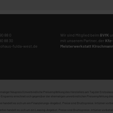
 90 88 0
Wir sind Mitglied beim
BVfK
un
 90 88 30
mit unserem Partner, der
Kfz-
tohaus-fulda-west.de
Meisterwerkstatt
Kirschman
maliger Neupreis (Unverbindliche Preisempfehlung des Herstellers am Tag der Erstzulass
 Ersparnis errechnet sich gegenüber der ehemaligen unverbindlichen Preisempfehlung des
ei handelt es sich um ein Finanzierungs-Angebot. Preise sind Bruttopreise. Irrtümer vorbe
erbei handelt es sich um ein Leasing-Angebot. Preise sind Bruttopreise. Irrtümer vorbehal