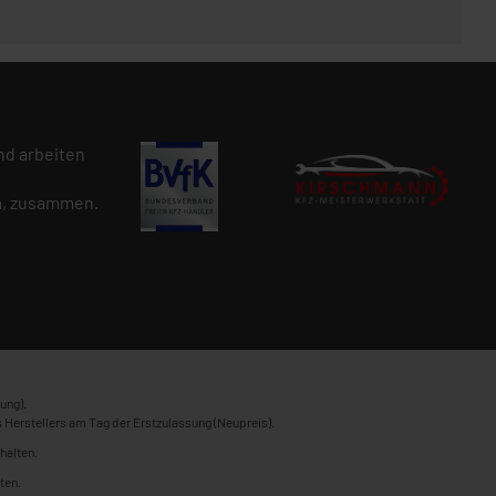
d arbeiten
n
, zusammen.
ung).
 Herstellers am Tag der Erstzulassung (Neupreis).
halten.
ten.