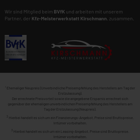
Wir sind Mitglied beim
BVfK
und arbeiten mit unserem
Partner, der
Kfz-Meisterwerkstatt
Kirschmann
, zusammen.
1
Ehemaliger Neupreis (Unverbindliche Preisempfehlung des Herstellers am Tag der
Erstzulassung).
Der errechnete Preisvorteil sowie die angegebene Ersparnis errechnet sich
gegenüber der ehemaligen unverbindlichen Preisempfehlung des Herstellers am
Tag der Erstzulassung (Neupreis).
2
Hierbei handelt es sich um ein Finanzierungs-Angebot. Preise sind Bruttopreise.
Irrtümer vorbehalten.
3
Hierbei handelt es sich um ein Leasing-Angebot. Preise sind Bruttopreise.
Irrtümer vorbehalten.