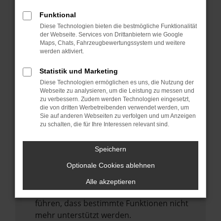
Laden andere Webseiten, zum Beispiel
deine Suchmaschine?
Funktional
Diese Technologien bieten die bestmögliche Funktionalität
Prüfe deine Browsererweiterungen.
der Webseite. Services von Drittanbietern wie Google
Manche Erweiterungen, wie Werbeblocker,
Maps, Chats, Fahrzeugbewertungssystem und weitere
können das Laden bestimmter Seiten
werden aktiviert.
verhindern. Funktioniert die Seite in einem
Statistik und Marketing
anderen Browser oder in einem privaten
Diese Technologien ermöglichen es uns, die Nutzung der
Fenster?
Webseite zu analysieren, um die Leistung zu messen und
zu verbessern. Zudem werden Technologien eingesetzt,
Starte dein Gerät neu.
die von dritten Werbetreibenden verwendet werden, um
Das kann manchmal helfen,
Sie auf anderen Webseiten zu verfolgen und um Anzeigen
zu schalten, die für Ihre Interessen relevant sind.
vorübergehende Probleme zu beheben.
Stelle sicher, dass dein Browser und dein
Speichern
Betriebssystem auf dem neuesten Stand
Optionale Cookies ablehnen
sind.
Veraltete Software birgt nicht nur ein
Alle akzeptieren
Sicherheitsrisiko, sondern kann auch dazu
führen, dass bestimmte Funktionen nicht
mehr unterstützt werden.