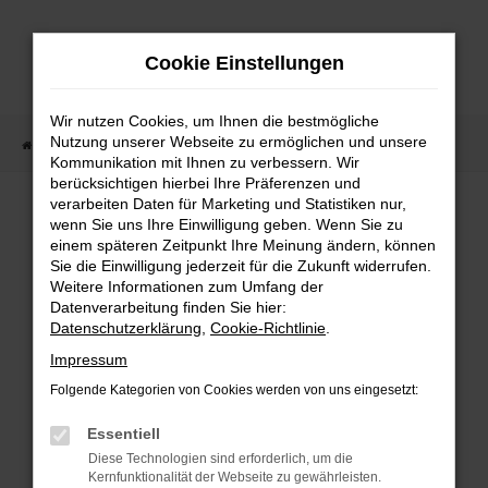
Zum
Hauptinhalt
Cookie Einstellungen
springen
Wir nutzen Cookies, um Ihnen die bestmögliche
Nutzung unserer Webseite zu ermöglichen und unsere
Startseite
Fahrzeugangebote
Fahrzeugmarkt
Kommunikation mit Ihnen zu verbessern. Wir
berücksichtigen hierbei Ihre Präferenzen und
Fahrzeugmarkt
verarbeiten Daten für Marketing und Statistiken nur,
wenn Sie uns Ihre Einwilligung geben. Wenn Sie zu
einem späteren Zeitpunkt Ihre Meinung ändern, können
Sie die Einwilligung jederzeit für die Zukunft widerrufen.
Weitere Informationen zum Umfang der
Datenverarbeitung finden Sie hier:
Fehler: Network Error
Datenschutzerklärung
,
Cookie-Richtlinie
.
Impressum
Beim Laden ist ein Fehler aufgetreten.
Folgende Kategorien von Cookies werden von uns eingesetzt:
Hier sind ein paar Tipps, die dir helfen können:
Essentiell
Überprüfe deine Firewall und deine
Diese Technologien sind erforderlich, um die
Internetverbindung.
Kernfunktionalität der Webseite zu gewährleisten.