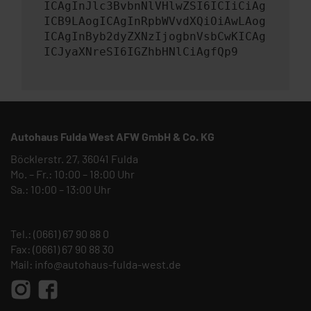
ICAgInJlc3BvbnNlVHlwZSI6ICIiCiAg
ICB9LAogICAgInRpbWVvdXQiOiAwLAog
ICAgInByb2dyZXNzIjogbnVsbCwKICAg
ICJyaXNreSI6IGZhbHNlCiAgfQp9
Autohaus Fulda West AFW GmbH & Co. KG
Böcklerstr. 27, 36041 Fulda
Mo. – Fr.: 10:00 – 18:00 Uhr
Sa.: 10:00 – 13:00 Uhr
Tel.:
(0661) 67 90 88 0
Fax: (0661) 67 90 88 30
Mail:
info@autohaus-fulda-west.de