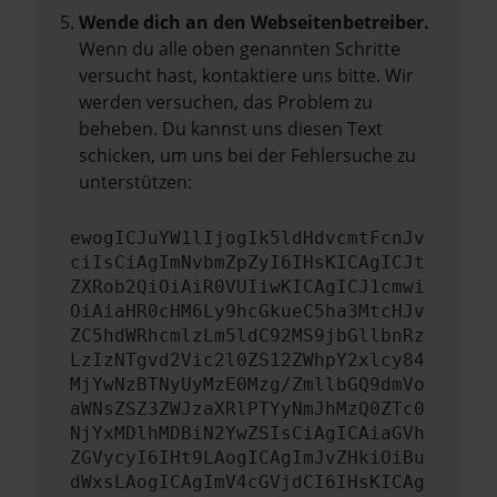
Wende dich an den Webseitenbetreiber.
Wenn du alle oben genannten Schritte
versucht hast, kontaktiere uns bitte. Wir
werden versuchen, das Problem zu
beheben. Du kannst uns diesen Text
schicken, um uns bei der Fehlersuche zu
unterstützen:
ewogICJuYW1lIjogIk5ldHdvcmtFcnJv
ciIsCiAgImNvbmZpZyI6IHsKICAgICJt
ZXRob2QiOiAiR0VUIiwKICAgICJ1cmwi
OiAiaHR0cHM6Ly9hcGkueC5ha3MtcHJv
ZC5hdWRhcmlzLm5ldC92MS9jbGllbnRz
LzIzNTgvd2Vic2l0ZS12ZWhpY2xlcy84
MjYwNzBTNyUyMzE0Mzg/ZmllbGQ9dmVo
aWNsZSZ3ZWJzaXRlPTYyNmJhMzQ0ZTc0
NjYxMDlhMDBiN2YwZSIsCiAgICAiaGVh
ZGVycyI6IHt9LAogICAgImJvZHkiOiBu
dWxsLAogICAgImV4cGVjdCI6IHsKICAg