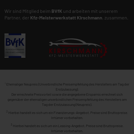
Wir sind Mitglied beim
BVfK
und arbeiten mit unserem
Partner, der
Kfz-Meisterwerkstatt
Kirschmann
, zusammen.
1
Ehemaliger Neupreis (Unverbindliche Preisempfehlung des Herstellers am Tag der
Erstzulassung).
Der errechnete Preisvorteil sowie die angegebene Ersparnis errechnet sich
gegenüber der ehemaligen unverbindlichen Preisempfehlung des Herstellers am
Tag der Erstzulassung (Neupreis).
2
Hierbei handelt es sich um ein Finanzierungs-Angebot. Preise sind Bruttopreise.
Irrtümer vorbehalten.
3
Hierbei handelt es sich um ein Leasing-Angebot. Preise sind Bruttopreise.
Irrtümer vorbehalten.