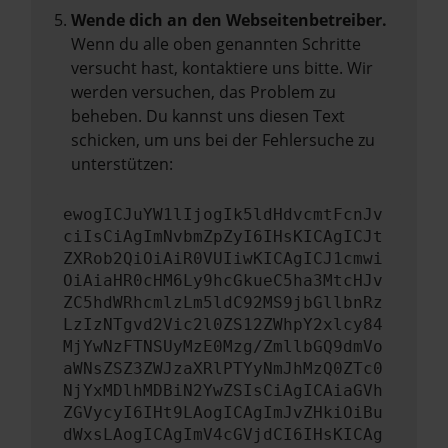
Wende dich an den Webseitenbetreiber.
Wenn du alle oben genannten Schritte
versucht hast, kontaktiere uns bitte. Wir
werden versuchen, das Problem zu
beheben. Du kannst uns diesen Text
schicken, um uns bei der Fehlersuche zu
unterstützen:
ewogICJuYW1lIjogIk5ldHdvcmtFcnJv
ciIsCiAgImNvbmZpZyI6IHsKICAgICJt
ZXRob2QiOiAiR0VUIiwKICAgICJ1cmwi
OiAiaHR0cHM6Ly9hcGkueC5ha3MtcHJv
ZC5hdWRhcmlzLm5ldC92MS9jbGllbnRz
LzIzNTgvd2Vic2l0ZS12ZWhpY2xlcy84
MjYwNzFTNSUyMzE0Mzg/ZmllbGQ9dmVo
aWNsZSZ3ZWJzaXRlPTYyNmJhMzQ0ZTc0
NjYxMDlhMDBiN2YwZSIsCiAgICAiaGVh
ZGVycyI6IHt9LAogICAgImJvZHkiOiBu
dWxsLAogICAgImV4cGVjdCI6IHsKICAg