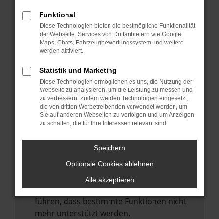
Laden andere Webseiten, zum Beispiel
deine Suchmaschine?
Funktional
Diese Technologien bieten die bestmögliche Funktionalität
Prüfe deine Browsererweiterungen.
der Webseite. Services von Drittanbietern wie Google
Manche Erweiterungen, wie Werbeblocker,
Maps, Chats, Fahrzeugbewertungssystem und weitere
können das Laden bestimmter Seiten
werden aktiviert.
verhindern. Funktioniert die Seite in einem
Statistik und Marketing
anderen Browser oder in einem privaten
Diese Technologien ermöglichen es uns, die Nutzung der
Fenster?
Webseite zu analysieren, um die Leistung zu messen und
zu verbessern. Zudem werden Technologien eingesetzt,
Starte dein Gerät neu.
die von dritten Werbetreibenden verwendet werden, um
Das kann manchmal helfen,
Sie auf anderen Webseiten zu verfolgen und um Anzeigen
zu schalten, die für Ihre Interessen relevant sind.
vorübergehende Probleme zu beheben.
Stelle sicher, dass dein Browser und dein
Speichern
Betriebssystem auf dem neuesten Stand
Optionale Cookies ablehnen
sind.
Veraltete Software birgt nicht nur ein
Alle akzeptieren
Sicherheitsrisiko, sondern kann auch dazu
führen, dass bestimmte Funktionen nicht
mehr unterstützt werden.