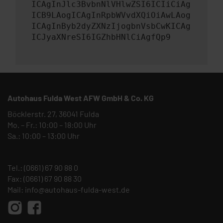
ICAgInJlc3BvbnNlVHlwZSI6ICIiCiAg
ICB9LAogICAgInRpbWVvdXQiOiAwLAog
ICAgInByb2dyZXNzIjogbnVsbCwKICAg
ICJyaXNreSI6IGZhbHNlCiAgfQp9
Autohaus Fulda West AFW GmbH & Co. KG
Böcklerstr. 27, 36041 Fulda
Mo. – Fr.: 10:00 – 18:00 Uhr
Sa.: 10:00 – 13:00 Uhr
Tel.:
(0661) 67 90 88 0
Fax: (0661) 67 90 88 30
Mail:
info@autohaus-fulda-west.de