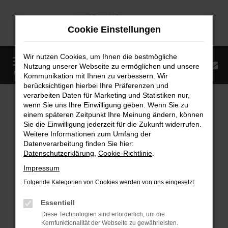
Zum
Hauptinhalt
Cookie Einstellungen
springen
Wir nutzen Cookies, um Ihnen die bestmögliche
0
Nutzung unserer Webseite zu ermöglichen und unsere
Startseite
Fahrzeugangebote
Fahrzeugmarkt
MENÜ
Kommunikation mit Ihnen zu verbessern. Wir
berücksichtigen hierbei Ihre Präferenzen und
Fahrzeugmarkt
verarbeiten Daten für Marketing und Statistiken nur,
wenn Sie uns Ihre Einwilligung geben. Wenn Sie zu
einem späteren Zeitpunkt Ihre Meinung ändern, können
Sie die Einwilligung jederzeit für die Zukunft widerrufen.
Weitere Informationen zum Umfang der
Datenverarbeitung finden Sie hier:
Fehler: Network Error
Datenschutzerklärung
,
Cookie-Richtlinie
.
Impressum
Beim Laden ist ein Fehler aufgetreten.
Folgende Kategorien von Cookies werden von uns eingesetzt:
Hier sind ein paar Tipps, die dir helfen können:
Essentiell
Überprüfe deine Firewall und deine
Diese Technologien sind erforderlich, um die
Internetverbindung.
Kernfunktionalität der Webseite zu gewährleisten.