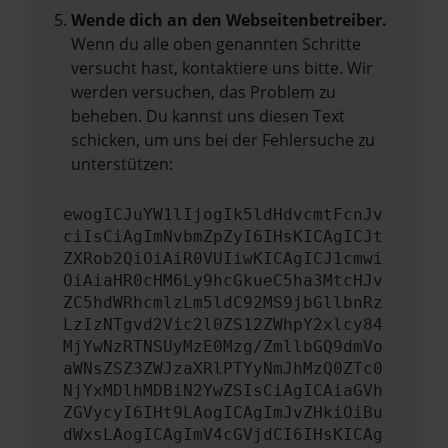
Wende dich an den Webseitenbetreiber.
Wenn du alle oben genannten Schritte
versucht hast, kontaktiere uns bitte. Wir
werden versuchen, das Problem zu
beheben. Du kannst uns diesen Text
schicken, um uns bei der Fehlersuche zu
unterstützen:
ewogICJuYW1lIjogIk5ldHdvcmtFcnJv
ciIsCiAgImNvbmZpZyI6IHsKICAgICJt
ZXRob2QiOiAiR0VUIiwKICAgICJ1cmwi
OiAiaHR0cHM6Ly9hcGkueC5ha3MtcHJv
ZC5hdWRhcmlzLm5ldC92MS9jbGllbnRz
LzIzNTgvd2Vic2l0ZS12ZWhpY2xlcy84
MjYwNzRTNSUyMzE0Mzg/ZmllbGQ9dmVo
aWNsZSZ3ZWJzaXRlPTYyNmJhMzQ0ZTc0
NjYxMDlhMDBiN2YwZSIsCiAgICAiaGVh
ZGVycyI6IHt9LAogICAgImJvZHkiOiBu
dWxsLAogICAgImV4cGVjdCI6IHsKICAg