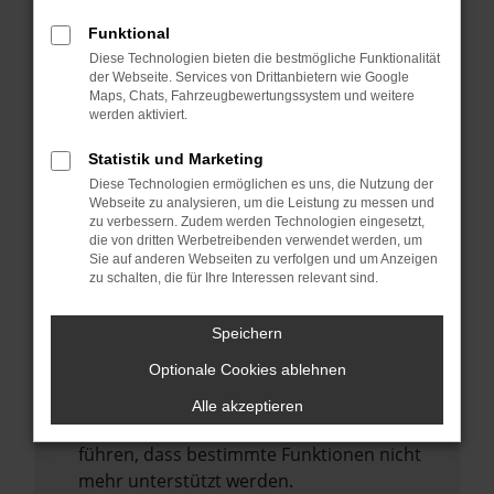
Laden andere Webseiten, zum Beispiel
deine Suchmaschine?
Funktional
Diese Technologien bieten die bestmögliche Funktionalität
Prüfe deine Browsererweiterungen.
der Webseite. Services von Drittanbietern wie Google
Manche Erweiterungen, wie Werbeblocker,
Maps, Chats, Fahrzeugbewertungssystem und weitere
können das Laden bestimmter Seiten
werden aktiviert.
verhindern. Funktioniert die Seite in einem
Statistik und Marketing
anderen Browser oder in einem privaten
Diese Technologien ermöglichen es uns, die Nutzung der
Fenster?
Webseite zu analysieren, um die Leistung zu messen und
zu verbessern. Zudem werden Technologien eingesetzt,
Starte dein Gerät neu.
die von dritten Werbetreibenden verwendet werden, um
Das kann manchmal helfen,
Sie auf anderen Webseiten zu verfolgen und um Anzeigen
zu schalten, die für Ihre Interessen relevant sind.
vorübergehende Probleme zu beheben.
Stelle sicher, dass dein Browser und dein
Speichern
Betriebssystem auf dem neuesten Stand
Optionale Cookies ablehnen
sind.
Veraltete Software birgt nicht nur ein
Alle akzeptieren
Sicherheitsrisiko, sondern kann auch dazu
führen, dass bestimmte Funktionen nicht
mehr unterstützt werden.