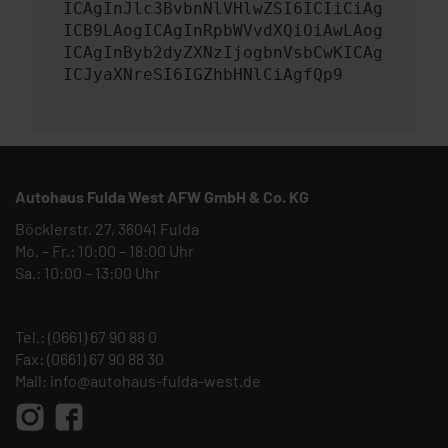
ICAgInJlc3BvbnNlVHlwZSI6ICIiCiAg
ICB9LAogICAgInRpbWVvdXQiOiAwLAog
ICAgInByb2dyZXNzIjogbnVsbCwKICAg
ICJyaXNreSI6IGZhbHNlCiAgfQp9
Autohaus Fulda West AFW GmbH & Co. KG
Böcklerstr. 27, 36041 Fulda
Mo. – Fr.: 10:00 – 18:00 Uhr
Sa.: 10:00 – 13:00 Uhr
Tel.:
(0661) 67 90 88 0
Fax: (0661) 67 90 88 30
Mail:
info@autohaus-fulda-west.de