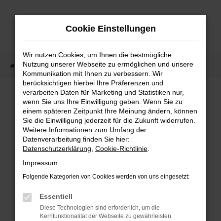
Zum
Hauptinhalt
Cookie Einstellungen
springen
Wir nutzen Cookies, um Ihnen die bestmögliche
Nutzung unserer Webseite zu ermöglichen und unsere
Startseite
Fahrzeugangebote
Fahrzeugmarkt
Kommunikation mit Ihnen zu verbessern. Wir
berücksichtigen hierbei Ihre Präferenzen und
Fahrzeugmarkt
verarbeiten Daten für Marketing und Statistiken nur,
wenn Sie uns Ihre Einwilligung geben. Wenn Sie zu
einem späteren Zeitpunkt Ihre Meinung ändern, können
Sie die Einwilligung jederzeit für die Zukunft widerrufen.
Weitere Informationen zum Umfang der
Datenverarbeitung finden Sie hier:
Fehler: Network Error
Datenschutzerklärung
,
Cookie-Richtlinie
.
Impressum
Beim Laden ist ein Fehler aufgetreten.
Folgende Kategorien von Cookies werden von uns eingesetzt:
Hier sind ein paar Tipps, die dir helfen können:
Essentiell
Überprüfe deine Firewall und deine
Diese Technologien sind erforderlich, um die
Internetverbindung.
Kernfunktionalität der Webseite zu gewährleisten.