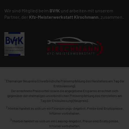
Wir sind Mitglied beim
BVfK
und arbeiten mit unserem
Partner, der
Kfz-Meisterwerkstatt
Kirschmann
, zusammen.
1
Ehemaliger Neupreis (Unverbindliche Preisempfehlung des Herstellers am Tag der
Erstzulassung).
Der errechnete Preisvorteil sowie die angegebene Ersparnis errechnet sich
gegenüber der ehemaligen unverbindlichen Preisempfehlung des Herstellers am
Tag der Erstzulassung (Neupreis).
2
Hierbei handelt es sich um ein Finanzierungs-Angebot. Preise sind Bruttopreise.
Irrtümer vorbehalten.
3
Hierbei handelt es sich um ein Leasing-Angebot. Preise sind Bruttopreise.
Irrtümer vorbehalten.