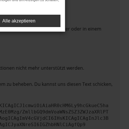
rfolgen und um Anzeigen zu schalten,
Alle akzeptieren
 Seite in einem anderen Browser oder in einem
ktionen nicht mehr unterstützt werden.
lem zu beheben. Du kannst uns diesen Text schicken,
KICAgICJ1cmwiOiAiaHR0cHM6Ly9hcGkueC5ha
MzE0Mzg/ZmllbGQ9dmVoaWNsZSZ3ZWJzaXRlPT
AogICAgImV4cGVjdCI6IHsKICAgICAgInJlc3B
AgICJyaXNreSI6IGZhbHNlCiAgfQp9