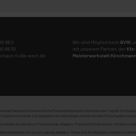
 90 88 0
Wir sind Mitglied beim
BVfK
un
 90 88 30
mit unserem Partner, der
Kfz-
tohaus-fulda-west.de
Meisterwerkstatt
Kirschman
maliger Neupreis (Unverbindliche Preisempfehlung des Herstellers am Tag der Erstzulass
 Ersparnis errechnet sich gegenüber der ehemaligen unverbindlichen Preisempfehlung des
ei handelt es sich um ein Finanzierungs-Angebot. Preise sind Bruttopreise. Irrtümer vorbe
erbei handelt es sich um ein Leasing-Angebot. Preise sind Bruttopreise. Irrtümer vorbehal