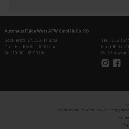
Autohaus Fulda West AFW GmbH & Co. KG
Böcklerstr. 27, 36041 Fulda
Tel.:
(0661) 67
Mo. – Fr.: 10:00 – 18:00 Uhr
Fax: (0661) 67
Sa.: 10:00 – 13:00 Uhr
Mail:
info@au
1
Ehe
Der errechnete Preisvorteil sowie die angegebene
2
Hierb
3
Hi