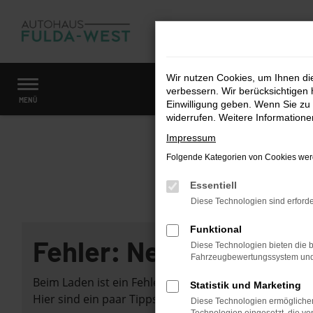
Zum
Hauptinhalt
springen
Wir nutzen Cookies, um Ihnen d
verbessern. Wir berücksichtigen 
Startseite
Fahrzeugangebote
Fahrzeugmarkt
MENÜ
Einwilligung geben. Wenn Sie zu 
widerrufen. Weitere Information
Impressum
Folgende Kategorien von Cookies werd
Essentiell
Diese Technologien sind erforde
Funktional
Fehler: Network Error
Diese Technologien bieten die b
Fahrzeugbewertungssystem und w
Beim Laden ist ein Fehler aufgetreten.
Statistik und Marketing
Hier sind ein paar Tipps, die dir helfen können:
Diese Technologien ermöglichen