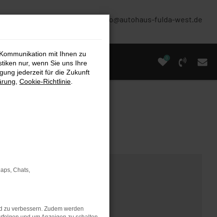
(0661) 67 90 88 0
info@autohaus-fulda-west.de
 Kommunikation mit Ihnen zu
0
stiken nur, wenn Sie uns Ihre
ung jederzeit für die Zukunft
ärung
,
Cookie-Richtlinie
.
Maps, Chats,
nd zu verbessern. Zudem werden