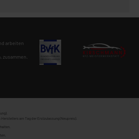
d arbeiten
n
, zusammen.
ung).
 Herstellers am Tag der Erstzulassung (Neupreis).
halten.
ten.