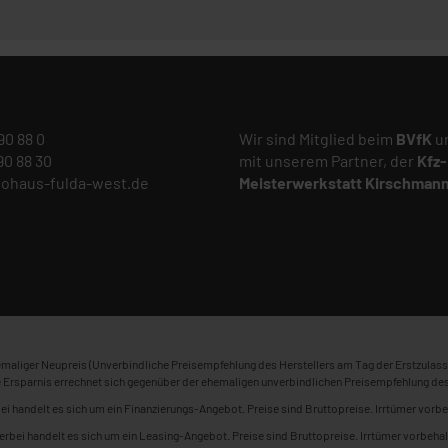
 90 88 0
Wir sind Mitglied beim
BVfK
un
 90 88 30
mit unserem Partner, der
Kfz-
tohaus-fulda-west.de
Meisterwerkstatt
Kirschman
maliger Neupreis (Unverbindliche Preisempfehlung des Herstellers am Tag der Erstzulass
 Ersparnis errechnet sich gegenüber der ehemaligen unverbindlichen Preisempfehlung des
ei handelt es sich um ein Finanzierungs-Angebot. Preise sind Bruttopreise. Irrtümer vorbe
erbei handelt es sich um ein Leasing-Angebot. Preise sind Bruttopreise. Irrtümer vorbehal