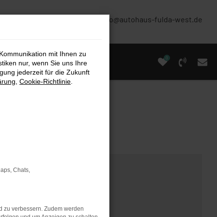
(0661) 67 90 88 0
info@autohaus-fulda-west.de
 Kommunikation mit Ihnen zu
0
stiken nur, wenn Sie uns Ihre
ung jederzeit für die Zukunft
ärung
,
Cookie-Richtlinie
.
Maps, Chats,
nd zu verbessern. Zudem werden