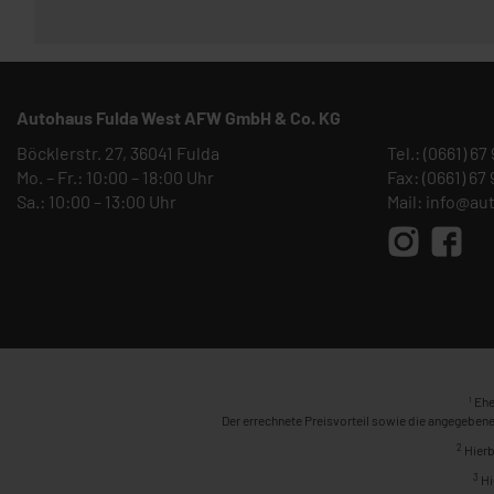
Autohaus Fulda West AFW GmbH & Co. KG
Böcklerstr. 27, 36041 Fulda
Tel.:
(0661) 67
Mo. – Fr.: 10:00 – 18:00 Uhr
Fax: (0661) 67
Sa.: 10:00 – 13:00 Uhr
Mail:
info@au
1
Ehe
Der errechnete Preisvorteil sowie die angegebene
2
Hierb
3
Hi