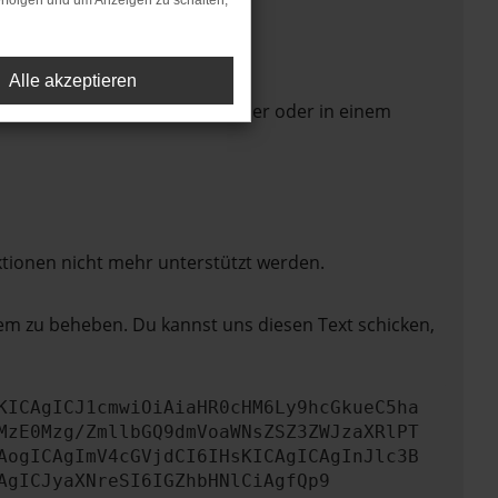
rfolgen und um Anzeigen zu schalten,
Alle akzeptieren
 Seite in einem anderen Browser oder in einem
ktionen nicht mehr unterstützt werden.
lem zu beheben. Du kannst uns diesen Text schicken,
KICAgICJ1cmwiOiAiaHR0cHM6Ly9hcGkueC5ha
MzE0Mzg/ZmllbGQ9dmVoaWNsZSZ3ZWJzaXRlPT
AogICAgImV4cGVjdCI6IHsKICAgICAgInJlc3B
AgICJyaXNreSI6IGZhbHNlCiAgfQp9