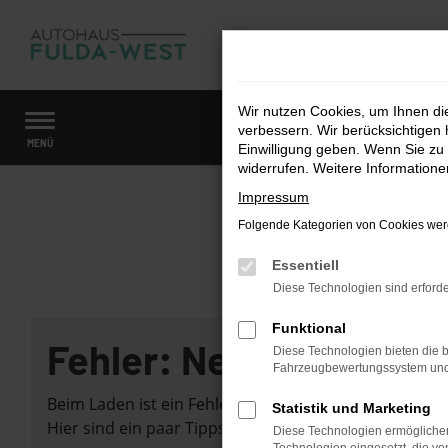
Zum
Hauptinhalt
springen
Wir nutzen Cookies, um Ihnen d
verbessern. Wir berücksichtigen 
Startseite
Fahrzeugangebote
Fahrzeugmarkt
MENÜ
Einwilligung geben. Wenn Sie zu 
widerrufen. Weitere Information
Impressum
Folgende Kategorien von Cookies werd
Essentiell
Diese Technologien sind erforde
Funktional
Fehler: Network Error
Diese Technologien bieten die b
Fahrzeugbewertungssystem und w
Beim Laden ist ein Fehler aufgetreten.
Statistik und Marketing
Hier sind ein paar Tipps, die dir helfen können:
Diese Technologien ermöglichen