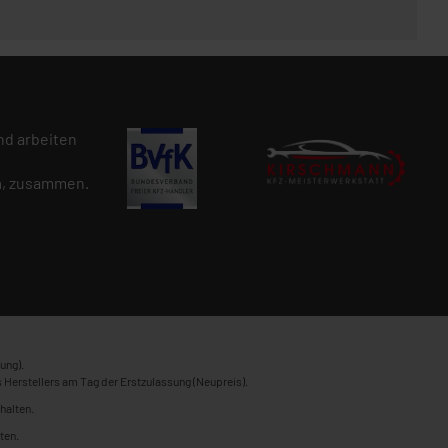
d arbeiten
n
, zusammen.
ung).
 Herstellers am Tag der Erstzulassung (Neupreis).
halten.
ten.