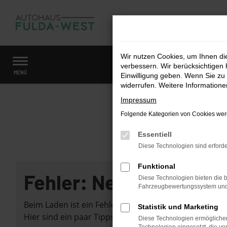
Zum
Hauptinhalt
springen
Wir nutzen Cookies, um Ihnen d
verbessern. Wir berücksichtigen 
Startseite
Fahrzeugangebote
Fahrzeugmarkt
MENÜ
Einwilligung geben. Wenn Sie zu 
widerrufen. Weitere Information
Impressum
Folgende Kategorien von Cookies werd
Essentiell
Diese Technologien sind erforde
Funktional
Fehler: Network Error
Diese Technologien bieten die b
Fahrzeugbewertungssystem und w
Beim Laden ist ein Fehler aufgetreten.
Statistik und Marketing
Hier sind ein paar Tipps, die dir helfen können:
Diese Technologien ermöglichen