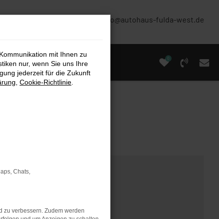
(0661) 67 90 88 0
info@autohaus-fulda-west.de
 Kommunikation mit Ihnen zu
0
stiken nur, wenn Sie uns Ihre
ung jederzeit für die Zukunft
ärung
,
Cookie-Richtlinie
.
Maps, Chats,
nd zu verbessern. Zudem werden