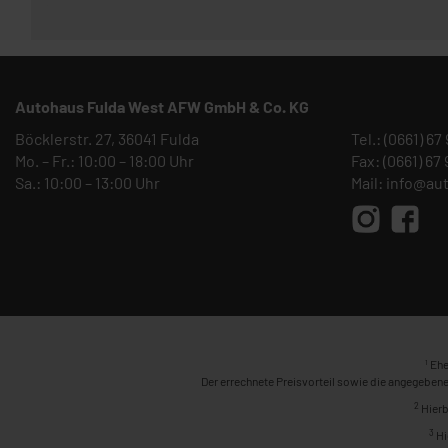
Autohaus Fulda West AFW GmbH & Co. KG
Böcklerstr. 27, 36041 Fulda
Tel.:
(0661) 67
Mo. – Fr.: 10:00 – 18:00 Uhr
Fax: (0661) 67
Sa.: 10:00 – 13:00 Uhr
Mail:
info@au
1
Ehe
Der errechnete Preisvorteil sowie die angegebene
2
Hierb
3
Hi