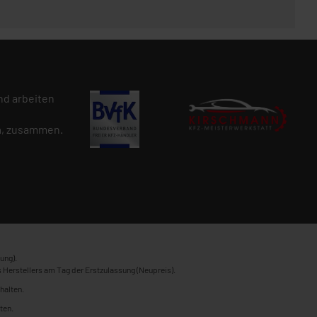
d arbeiten
n
, zusammen.
ung).
 Herstellers am Tag der Erstzulassung (Neupreis).
halten.
ten.