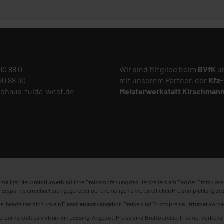
 90 88 0
Wir sind Mitglied beim
BVfK
un
 90 88 30
mit unserem Partner, der
Kfz-
tohaus-fulda-west.de
Meisterwerkstatt
Kirschman
maliger Neupreis (Unverbindliche Preisempfehlung des Herstellers am Tag der Erstzulass
 Ersparnis errechnet sich gegenüber der ehemaligen unverbindlichen Preisempfehlung des
ei handelt es sich um ein Finanzierungs-Angebot. Preise sind Bruttopreise. Irrtümer vorbe
erbei handelt es sich um ein Leasing-Angebot. Preise sind Bruttopreise. Irrtümer vorbehal