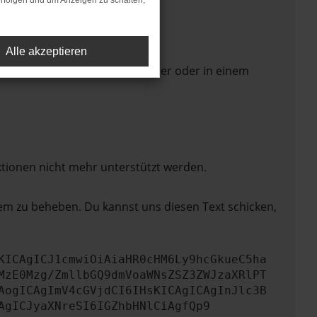
rfolgen und um Anzeigen zu schalten,
Alle akzeptieren
 Seite in einem anderen Browser oder in einem
ktionen nicht mehr unterstützt werden.
lem zu beheben. Du kannst uns diesen Text schicken,
KICAgICJ1cmwiOiAiaHR0cHM6Ly9hcGkueC5ha
MzE0Mzg/ZmllbGQ9dmVoaWNsZSZ3ZWJzaXRlPT
AogICAgImV4cGVjdCI6IHsKICAgICAgInJlc3B
AgICJyaXNreSI6IGZhbHNlCiAgfQp9