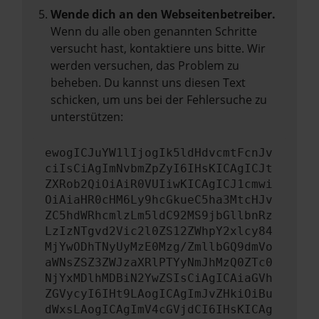
Wende dich an den Webseitenbetreiber.
Wenn du alle oben genannten Schritte
versucht hast, kontaktiere uns bitte. Wir
werden versuchen, das Problem zu
beheben. Du kannst uns diesen Text
schicken, um uns bei der Fehlersuche zu
unterstützen:
ewogICJuYW1lIjogIk5ldHdvcmtFcnJv
ciIsCiAgImNvbmZpZyI6IHsKICAgICJt
ZXRob2QiOiAiR0VUIiwKICAgICJ1cmwi
OiAiaHR0cHM6Ly9hcGkueC5ha3MtcHJv
ZC5hdWRhcmlzLm5ldC92MS9jbGllbnRz
LzIzNTgvd2Vic2l0ZS12ZWhpY2xlcy84
MjYwODhTNyUyMzE0Mzg/ZmllbGQ9dmVo
aWNsZSZ3ZWJzaXRlPTYyNmJhMzQ0ZTc0
NjYxMDlhMDBiN2YwZSIsCiAgICAiaGVh
ZGVycyI6IHt9LAogICAgImJvZHkiOiBu
dWxsLAogICAgImV4cGVjdCI6IHsKICAg