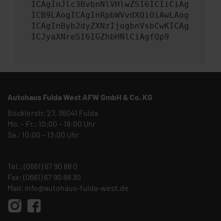
ICAgInJlc3BvbnNlVHlwZSI6ICIiCiAg
ICB9LAogICAgInRpbWVvdXQiOiAwLAog
ICAgInByb2dyZXNzIjogbnVsbCwKICAg
ICJyaXNreSI6IGZhbHNlCiAgfQp9
Autohaus Fulda West AFW GmbH & Co. KG
Böcklerstr. 27, 36041 Fulda
Mo. – Fr.: 10:00 – 18:00 Uhr
Sa.: 10:00 – 13:00 Uhr
Tel.:
(0661) 67 90 88 0
Fax: (0661) 67 90 88 30
Mail:
info@autohaus-fulda-west.de