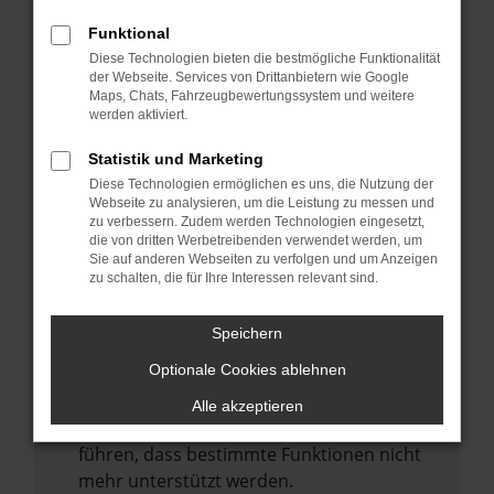
Laden andere Webseiten, zum Beispiel
deine Suchmaschine?
Funktional
Diese Technologien bieten die bestmögliche Funktionalität
Prüfe deine Browsererweiterungen.
der Webseite. Services von Drittanbietern wie Google
Manche Erweiterungen, wie Werbeblocker,
Maps, Chats, Fahrzeugbewertungssystem und weitere
können das Laden bestimmter Seiten
werden aktiviert.
verhindern. Funktioniert die Seite in einem
Statistik und Marketing
anderen Browser oder in einem privaten
Diese Technologien ermöglichen es uns, die Nutzung der
Fenster?
Webseite zu analysieren, um die Leistung zu messen und
zu verbessern. Zudem werden Technologien eingesetzt,
Starte dein Gerät neu.
die von dritten Werbetreibenden verwendet werden, um
Das kann manchmal helfen,
Sie auf anderen Webseiten zu verfolgen und um Anzeigen
zu schalten, die für Ihre Interessen relevant sind.
vorübergehende Probleme zu beheben.
Stelle sicher, dass dein Browser und dein
Speichern
Betriebssystem auf dem neuesten Stand
Optionale Cookies ablehnen
sind.
Veraltete Software birgt nicht nur ein
Alle akzeptieren
Sicherheitsrisiko, sondern kann auch dazu
führen, dass bestimmte Funktionen nicht
mehr unterstützt werden.