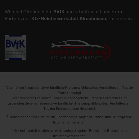
Wir sind Mitglied beim
BVfK
und arbeiten mit unserem
Partner, der
Kfz-Meisterwerkstatt
Kirschmann
, zusammen.
1
Ehemaliger Neupreis (Unverbindliche Preisempfehlung des Herstellers am Tag der
Erstzulassung).
Der errechnete Preisvorteil sowie die angegebene Ersparnis errechnet sich
gegenüber der ehemaligen unverbindlichen Preisempfehlung des Herstellers am
Tag der Erstzulassung (Neupreis).
2
Hierbei handelt es sich um ein Finanzierungs-Angebot. Preise sind Bruttopreise.
Irrtümer vorbehalten.
3
Hierbei handelt es sich um ein Leasing-Angebot. Preise sind Bruttopreise.
Irrtümer vorbehalten.