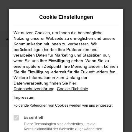
Zum
Hauptinhalt
Cookie Einstellungen
springen
Wir nutzen Cookies, um Ihnen die bestmögliche
Nutzung unserer Webseite zu ermöglichen und unsere
Startseite
Fahrzeugangebote
Fahrzeugmarkt
Kommunikation mit Ihnen zu verbessern. Wir
berücksichtigen hierbei Ihre Präferenzen und
Fahrzeugmarkt
verarbeiten Daten für Marketing und Statistiken nur,
wenn Sie uns Ihre Einwilligung geben. Wenn Sie zu
einem späteren Zeitpunkt Ihre Meinung ändern, können
Sie die Einwilligung jederzeit für die Zukunft widerrufen.
Weitere Informationen zum Umfang der
Datenverarbeitung finden Sie hier:
Fehler: Network Error
Datenschutzerklärung
,
Cookie-Richtlinie
.
Impressum
Beim Laden ist ein Fehler aufgetreten.
Folgende Kategorien von Cookies werden von uns eingesetzt:
Hier sind ein paar Tipps, die dir helfen können:
Essentiell
Überprüfe deine Firewall und deine
Diese Technologien sind erforderlich, um die
Internetverbindung.
Kernfunktionalität der Webseite zu gewährleisten.