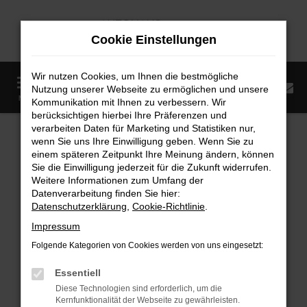
Zum
Hauptinhalt
Cookie Einstellungen
springen
Wir nutzen Cookies, um Ihnen die bestmögliche
0
Nutzung unserer Webseite zu ermöglichen und unsere
Startseite
Fahrzeugangebote
Fahrzeugmarkt
MENÜ
Kommunikation mit Ihnen zu verbessern. Wir
berücksichtigen hierbei Ihre Präferenzen und
Fahrzeugmarkt
verarbeiten Daten für Marketing und Statistiken nur,
wenn Sie uns Ihre Einwilligung geben. Wenn Sie zu
einem späteren Zeitpunkt Ihre Meinung ändern, können
Sie die Einwilligung jederzeit für die Zukunft widerrufen.
Weitere Informationen zum Umfang der
Datenverarbeitung finden Sie hier:
Fehler: Network Error
Datenschutzerklärung
,
Cookie-Richtlinie
.
Impressum
Beim Laden ist ein Fehler aufgetreten.
Folgende Kategorien von Cookies werden von uns eingesetzt:
Hier sind ein paar Tipps, die dir helfen können:
Essentiell
Überprüfe deine Firewall und deine
Diese Technologien sind erforderlich, um die
Internetverbindung.
Kernfunktionalität der Webseite zu gewährleisten.