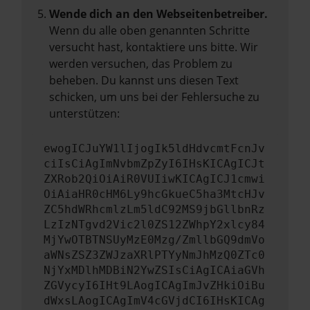
Wende dich an den Webseitenbetreiber.
Wenn du alle oben genannten Schritte
versucht hast, kontaktiere uns bitte. Wir
werden versuchen, das Problem zu
beheben. Du kannst uns diesen Text
schicken, um uns bei der Fehlersuche zu
unterstützen:
ewogICJuYW1lIjogIk5ldHdvcmtFcnJv
ciIsCiAgImNvbmZpZyI6IHsKICAgICJt
ZXRob2QiOiAiR0VUIiwKICAgICJ1cmwi
OiAiaHR0cHM6Ly9hcGkueC5ha3MtcHJv
ZC5hdWRhcmlzLm5ldC92MS9jbGllbnRz
LzIzNTgvd2Vic2l0ZS12ZWhpY2xlcy84
MjYwOTBTNSUyMzE0Mzg/ZmllbGQ9dmVo
aWNsZSZ3ZWJzaXRlPTYyNmJhMzQ0ZTc0
NjYxMDlhMDBiN2YwZSIsCiAgICAiaGVh
ZGVycyI6IHt9LAogICAgImJvZHkiOiBu
dWxsLAogICAgImV4cGVjdCI6IHsKICAg