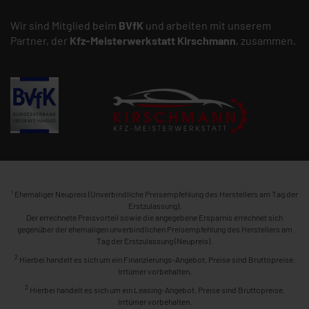
Wir sind Mitglied beim
BVfK
und arbeiten mit unserem
Partner, der
Kfz-Meisterwerkstatt
Kirschmann
, zusammen.
1
Ehemaliger Neupreis (Unverbindliche Preisempfehlung des Herstellers am Tag der
Erstzulassung).
Der errechnete Preisvorteil sowie die angegebene Ersparnis errechnet sich
gegenüber der ehemaligen unverbindlichen Preisempfehlung des Herstellers am
Tag der Erstzulassung (Neupreis).
2
Hierbei handelt es sich um ein Finanzierungs-Angebot. Preise sind Bruttopreise.
Irrtümer vorbehalten.
3
Hierbei handelt es sich um ein Leasing-Angebot. Preise sind Bruttopreise.
Irrtümer vorbehalten.