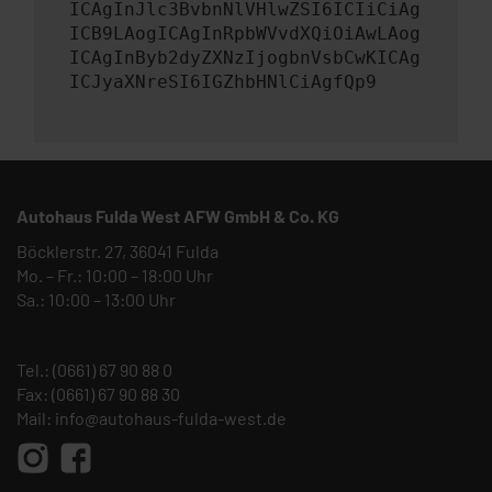
ICAgInJlc3BvbnNlVHlwZSI6ICIiCiAg
ICB9LAogICAgInRpbWVvdXQiOiAwLAog
ICAgInByb2dyZXNzIjogbnVsbCwKICAg
ICJyaXNreSI6IGZhbHNlCiAgfQp9
Autohaus Fulda West AFW GmbH & Co. KG
Böcklerstr. 27, 36041 Fulda
Mo. – Fr.: 10:00 – 18:00 Uhr
Sa.: 10:00 – 13:00 Uhr
Tel.:
(0661) 67 90 88 0
Fax: (0661) 67 90 88 30
Mail:
info@autohaus-fulda-west.de