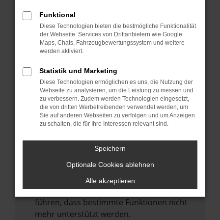
Laden andere Webseiten, zum Beispiel
deine Suchmaschine?
Funktional
Diese Technologien bieten die bestmögliche Funktionalität
Prüfe deine Browsererweiterungen.
der Webseite. Services von Drittanbietern wie Google
Manche Erweiterungen, wie Werbeblocker,
Maps, Chats, Fahrzeugbewertungssystem und weitere
können das Laden bestimmter Seiten
werden aktiviert.
verhindern. Funktioniert die Seite in einem
Statistik und Marketing
anderen Browser oder in einem privaten
Diese Technologien ermöglichen es uns, die Nutzung der
Fenster?
Webseite zu analysieren, um die Leistung zu messen und
zu verbessern. Zudem werden Technologien eingesetzt,
Starte dein Gerät neu.
die von dritten Werbetreibenden verwendet werden, um
Das kann manchmal helfen,
Sie auf anderen Webseiten zu verfolgen und um Anzeigen
zu schalten, die für Ihre Interessen relevant sind.
vorübergehende Probleme zu beheben.
Stelle sicher, dass dein Browser und dein
Speichern
Betriebssystem auf dem neuesten Stand
Optionale Cookies ablehnen
sind.
Veraltete Software birgt nicht nur ein
Alle akzeptieren
Sicherheitsrisiko, sondern kann auch dazu
führen, dass bestimmte Funktionen nicht
mehr unterstützt werden.