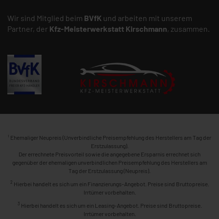
Wir sind Mitglied beim
BVfK
und arbeiten mit unserem
Partner, der
Kfz-Meisterwerkstatt
Kirschmann
, zusammen.
1
Ehemaliger Neupreis (Unverbindliche Preisempfehlung des Herstellers am Tag der
Erstzulassung).
Der errechnete Preisvorteil sowie die angegebene Ersparnis errechnet sich
gegenüber der ehemaligen unverbindlichen Preisempfehlung des Herstellers am
Tag der Erstzulassung (Neupreis).
2
Hierbei handelt es sich um ein Finanzierungs-Angebot. Preise sind Bruttopreise.
Irrtümer vorbehalten.
3
Hierbei handelt es sich um ein Leasing-Angebot. Preise sind Bruttopreise.
Irrtümer vorbehalten.