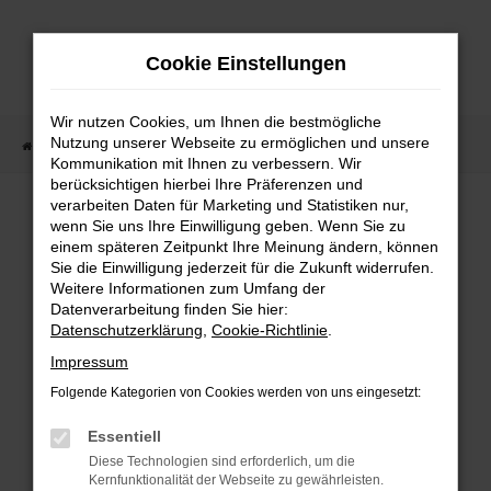
Zum
Hauptinhalt
Cookie Einstellungen
springen
Wir nutzen Cookies, um Ihnen die bestmögliche
Nutzung unserer Webseite zu ermöglichen und unsere
Startseite
Fahrzeugangebote
Fahrzeugmarkt
Kommunikation mit Ihnen zu verbessern. Wir
berücksichtigen hierbei Ihre Präferenzen und
Fahrzeugmarkt
verarbeiten Daten für Marketing und Statistiken nur,
wenn Sie uns Ihre Einwilligung geben. Wenn Sie zu
einem späteren Zeitpunkt Ihre Meinung ändern, können
Sie die Einwilligung jederzeit für die Zukunft widerrufen.
Weitere Informationen zum Umfang der
Datenverarbeitung finden Sie hier:
Fehler: Network Error
Datenschutzerklärung
,
Cookie-Richtlinie
.
Impressum
Beim Laden ist ein Fehler aufgetreten.
Folgende Kategorien von Cookies werden von uns eingesetzt:
Hier sind ein paar Tipps, die dir helfen können:
Essentiell
Überprüfe deine Firewall und deine
Diese Technologien sind erforderlich, um die
Internetverbindung.
Kernfunktionalität der Webseite zu gewährleisten.