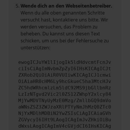
Wende dich an den Webseitenbetreiber.
Wenn du alle oben genannten Schritte
versucht hast, kontaktiere uns bitte. Wir
werden versuchen, das Problem zu
beheben. Du kannst uns diesen Text
schicken, um uns bei der Fehlersuche zu
unterstützen:
ewogICJuYW1lIjogIk5ldHdvcmtFcnJv
ciIsCiAgImNvbmZpZyI6IHsKICAgICJt
ZXRob2QiOiAiR0VUIiwKICAgICJ1cmwi
OiAiaHR0cHM6Ly9hcGkueC5ha3MtcHJv
ZC5hdWRhcmlzLm5ldC92MS9jbGllbnRz
LzIzNTgvd2Vic2l0ZS12ZWhpY2xlcy84
MjYwMDVTNyUyMzE0Mzg/ZmllbGQ9dmVo
aWNsZSZ3ZWJzaXRlPTYyNmJhMzQ0ZTc0
NjYxMDlhMDBiN2YwZSIsCiAgICAiaGVh
ZGVycyI6IHt9LAogICAgImJvZHkiOiBu
dWxsLAogICAgImV4cGVjdCI6IHsKICAg