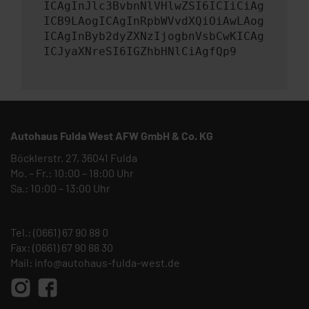
ICAgInJlc3BvbnNlVHlwZSI6ICIiCiAg
ICB9LAogICAgInRpbWVvdXQiOiAwLAog
ICAgInByb2dyZXNzIjogbnVsbCwKICAg
ICJyaXNreSI6IGZhbHNlCiAgfQp9
Autohaus Fulda West AFW GmbH & Co. KG
Böcklerstr. 27, 36041 Fulda
Mo. – Fr.: 10:00 – 18:00 Uhr
Sa.: 10:00 – 13:00 Uhr
Tel.:
(0661) 67 90 88 0
Fax: (0661) 67 90 88 30
Mail:
info@autohaus-fulda-west.de