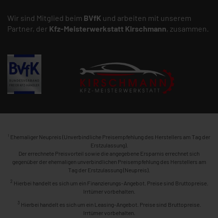
Wir sind Mitglied beim
BVfK
und arbeiten mit unserem
Partner, der
Kfz-Meisterwerkstatt
Kirschmann
, zusammen.
1
Ehemaliger Neupreis (Unverbindliche Preisempfehlung des Herstellers am Tag der
Erstzulassung).
Der errechnete Preisvorteil sowie die angegebene Ersparnis errechnet sich
gegenüber der ehemaligen unverbindlichen Preisempfehlung des Herstellers am
Tag der Erstzulassung (Neupreis).
2
Hierbei handelt es sich um ein Finanzierungs-Angebot. Preise sind Bruttopreise.
Irrtümer vorbehalten.
3
Hierbei handelt es sich um ein Leasing-Angebot. Preise sind Bruttopreise.
Irrtümer vorbehalten.