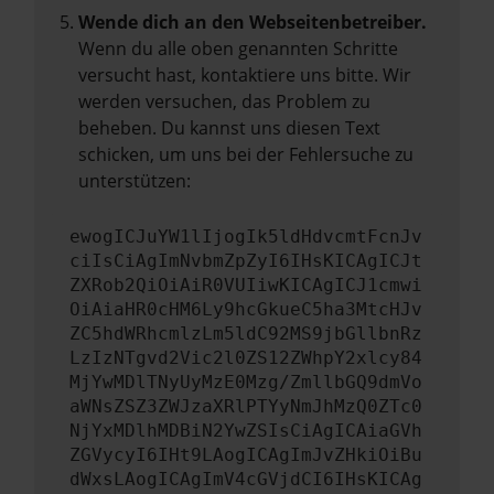
Wende dich an den Webseitenbetreiber.
Wenn du alle oben genannten Schritte
versucht hast, kontaktiere uns bitte. Wir
werden versuchen, das Problem zu
beheben. Du kannst uns diesen Text
schicken, um uns bei der Fehlersuche zu
unterstützen:
ewogICJuYW1lIjogIk5ldHdvcmtFcnJv
ciIsCiAgImNvbmZpZyI6IHsKICAgICJt
ZXRob2QiOiAiR0VUIiwKICAgICJ1cmwi
OiAiaHR0cHM6Ly9hcGkueC5ha3MtcHJv
ZC5hdWRhcmlzLm5ldC92MS9jbGllbnRz
LzIzNTgvd2Vic2l0ZS12ZWhpY2xlcy84
MjYwMDlTNyUyMzE0Mzg/ZmllbGQ9dmVo
aWNsZSZ3ZWJzaXRlPTYyNmJhMzQ0ZTc0
NjYxMDlhMDBiN2YwZSIsCiAgICAiaGVh
ZGVycyI6IHt9LAogICAgImJvZHkiOiBu
dWxsLAogICAgImV4cGVjdCI6IHsKICAg