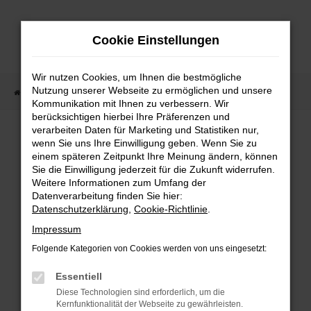
Zum
Hauptinhalt
Cookie Einstellungen
springen
Wir nutzen Cookies, um Ihnen die bestmögliche
Nutzung unserer Webseite zu ermöglichen und unsere
Startseite
Fahrzeugangebote
Fahrzeugmarkt
Kommunikation mit Ihnen zu verbessern. Wir
berücksichtigen hierbei Ihre Präferenzen und
Fahrzeugmarkt
verarbeiten Daten für Marketing und Statistiken nur,
wenn Sie uns Ihre Einwilligung geben. Wenn Sie zu
einem späteren Zeitpunkt Ihre Meinung ändern, können
Sie die Einwilligung jederzeit für die Zukunft widerrufen.
Weitere Informationen zum Umfang der
Datenverarbeitung finden Sie hier:
Fehler: Network Error
Datenschutzerklärung
,
Cookie-Richtlinie
.
Impressum
Beim Laden ist ein Fehler aufgetreten.
Folgende Kategorien von Cookies werden von uns eingesetzt:
Hier sind ein paar Tipps, die dir helfen können:
Essentiell
Überprüfe deine Firewall und deine
Diese Technologien sind erforderlich, um die
Internetverbindung.
Kernfunktionalität der Webseite zu gewährleisten.