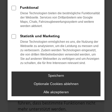
Laden andere Webseiten, zum Beispiel
deine Suchmaschine?
Funktional
Diese Technologien bieten die bestmögliche Funktionalität
Prüfe deine Browsererweiterungen.
der Webseite. Services von Drittanbietern wie Google
Manche Erweiterungen, wie Werbeblocker,
Maps, Chats, Fahrzeugbewertungssystem und weitere
können das Laden bestimmter Seiten
werden aktiviert.
verhindern. Funktioniert die Seite in einem
Statistik und Marketing
anderen Browser oder in einem privaten
Diese Technologien ermöglichen es uns, die Nutzung der
Fenster?
Webseite zu analysieren, um die Leistung zu messen und
zu verbessern. Zudem werden Technologien eingesetzt,
Starte dein Gerät neu.
die von dritten Werbetreibenden verwendet werden, um
Das kann manchmal helfen,
Sie auf anderen Webseiten zu verfolgen und um Anzeigen
zu schalten, die für Ihre Interessen relevant sind.
vorübergehende Probleme zu beheben.
Stelle sicher, dass dein Browser und dein
Speichern
Betriebssystem auf dem neuesten Stand
Optionale Cookies ablehnen
sind.
Veraltete Software birgt nicht nur ein
Alle akzeptieren
Sicherheitsrisiko, sondern kann auch dazu
führen, dass bestimmte Funktionen nicht
mehr unterstützt werden.