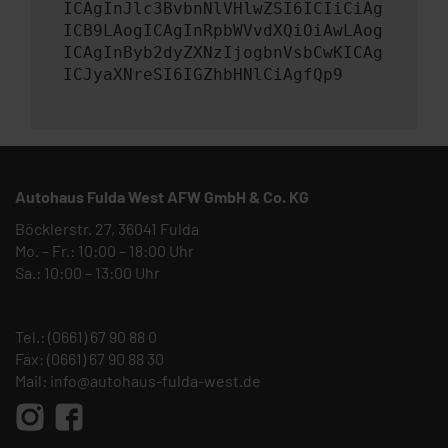
ICAgInJlc3BvbnNlVHlwZSI6ICIiCiAg
ICB9LAogICAgInRpbWVvdXQiOiAwLAog
ICAgInByb2dyZXNzIjogbnVsbCwKICAg
ICJyaXNreSI6IGZhbHNlCiAgfQp9
Autohaus Fulda West AFW GmbH & Co. KG
Böcklerstr. 27, 36041 Fulda
Mo. – Fr.: 10:00 – 18:00 Uhr
Sa.: 10:00 – 13:00 Uhr
Tel.:
(0661) 67 90 88 0
Fax: (0661) 67 90 88 30
Mail:
info@autohaus-fulda-west.de