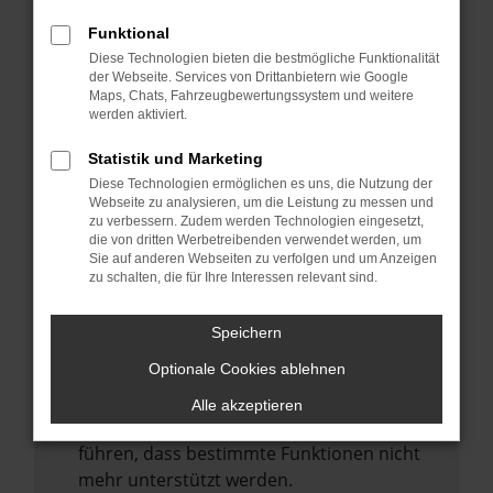
Laden andere Webseiten, zum Beispiel
deine Suchmaschine?
Funktional
Diese Technologien bieten die bestmögliche Funktionalität
Prüfe deine Browsererweiterungen.
der Webseite. Services von Drittanbietern wie Google
Manche Erweiterungen, wie Werbeblocker,
Maps, Chats, Fahrzeugbewertungssystem und weitere
können das Laden bestimmter Seiten
werden aktiviert.
verhindern. Funktioniert die Seite in einem
Statistik und Marketing
anderen Browser oder in einem privaten
Diese Technologien ermöglichen es uns, die Nutzung der
Fenster?
Webseite zu analysieren, um die Leistung zu messen und
zu verbessern. Zudem werden Technologien eingesetzt,
Starte dein Gerät neu.
die von dritten Werbetreibenden verwendet werden, um
Das kann manchmal helfen,
Sie auf anderen Webseiten zu verfolgen und um Anzeigen
zu schalten, die für Ihre Interessen relevant sind.
vorübergehende Probleme zu beheben.
Stelle sicher, dass dein Browser und dein
Speichern
Betriebssystem auf dem neuesten Stand
Optionale Cookies ablehnen
sind.
Veraltete Software birgt nicht nur ein
Alle akzeptieren
Sicherheitsrisiko, sondern kann auch dazu
führen, dass bestimmte Funktionen nicht
mehr unterstützt werden.