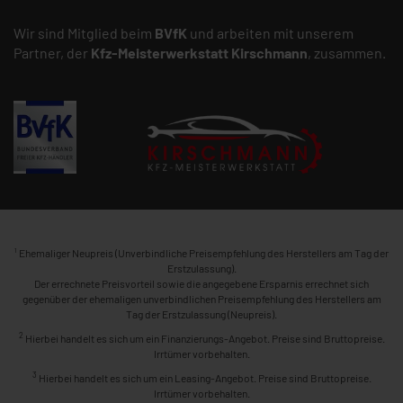
Wir sind Mitglied beim
BVfK
und arbeiten mit unserem
Partner, der
Kfz-Meisterwerkstatt
Kirschmann
, zusammen.
1
Ehemaliger Neupreis (Unverbindliche Preisempfehlung des Herstellers am Tag der
Erstzulassung).
Der errechnete Preisvorteil sowie die angegebene Ersparnis errechnet sich
gegenüber der ehemaligen unverbindlichen Preisempfehlung des Herstellers am
Tag der Erstzulassung (Neupreis).
2
Hierbei handelt es sich um ein Finanzierungs-Angebot. Preise sind Bruttopreise.
Irrtümer vorbehalten.
3
Hierbei handelt es sich um ein Leasing-Angebot. Preise sind Bruttopreise.
Irrtümer vorbehalten.