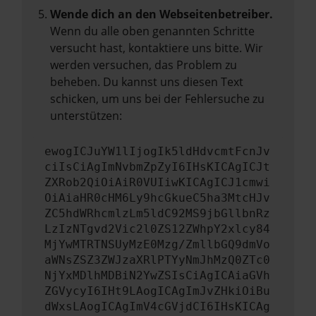
Wende dich an den Webseitenbetreiber.
Wenn du alle oben genannten Schritte
versucht hast, kontaktiere uns bitte. Wir
werden versuchen, das Problem zu
beheben. Du kannst uns diesen Text
schicken, um uns bei der Fehlersuche zu
unterstützen:
ewogICJuYW1lIjogIk5ldHdvcmtFcnJv
ciIsCiAgImNvbmZpZyI6IHsKICAgICJt
ZXRob2QiOiAiR0VUIiwKICAgICJ1cmwi
OiAiaHR0cHM6Ly9hcGkueC5ha3MtcHJv
ZC5hdWRhcmlzLm5ldC92MS9jbGllbnRz
LzIzNTgvd2Vic2l0ZS12ZWhpY2xlcy84
MjYwMTRTNSUyMzE0Mzg/ZmllbGQ9dmVo
aWNsZSZ3ZWJzaXRlPTYyNmJhMzQ0ZTc0
NjYxMDlhMDBiN2YwZSIsCiAgICAiaGVh
ZGVycyI6IHt9LAogICAgImJvZHkiOiBu
dWxsLAogICAgImV4cGVjdCI6IHsKICAg