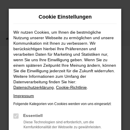
Zum
Hauptinhalt
Cookie Einstellungen
springen
Wir nutzen Cookies, um Ihnen die bestmögliche
Nutzung unserer Webseite zu ermöglichen und unsere
Startseite
Fahrzeugangebote
Fahrzeugmarkt
Kommunikation mit Ihnen zu verbessern. Wir
berücksichtigen hierbei Ihre Präferenzen und
Fahrzeugmarkt
verarbeiten Daten für Marketing und Statistiken nur,
wenn Sie uns Ihre Einwilligung geben. Wenn Sie zu
einem späteren Zeitpunkt Ihre Meinung ändern, können
Sie die Einwilligung jederzeit für die Zukunft widerrufen.
Weitere Informationen zum Umfang der
Datenverarbeitung finden Sie hier:
Fehler: Network Error
Datenschutzerklärung
,
Cookie-Richtlinie
.
Impressum
Beim Laden ist ein Fehler aufgetreten.
Folgende Kategorien von Cookies werden von uns eingesetzt:
Hier sind ein paar Tipps, die dir helfen können:
Essentiell
Überprüfe deine Firewall und deine
Diese Technologien sind erforderlich, um die
Internetverbindung.
Kernfunktionalität der Webseite zu gewährleisten.