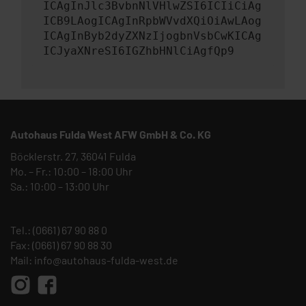
ICAgInJlc3BvbnNlVHlwZSI6ICIiCiAg
ICB9LAogICAgInRpbWVvdXQiOiAwLAog
ICAgInByb2dyZXNzIjogbnVsbCwKICAg
ICJyaXNreSI6IGZhbHNlCiAgfQp9
Autohaus Fulda West AFW GmbH & Co. KG
Böcklerstr. 27, 36041 Fulda
Mo. – Fr.: 10:00 – 18:00 Uhr
Sa.: 10:00 – 13:00 Uhr
Tel.:
(0661) 67 90 88 0
Fax: (0661) 67 90 88 30
Mail:
info@autohaus-fulda-west.de