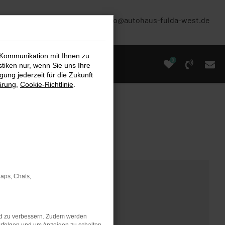
(0661) 67 90 88 0
info@autohaus-fulda-west.de
 Kommunikation mit Ihnen zu
0
stiken nur, wenn Sie uns Ihre
ung jederzeit für die Zukunft
ärung
,
Cookie-Richtlinie
.
Maps, Chats,
nd zu verbessern. Zudem werden