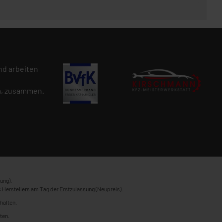
d arbeiten
n
, zusammen.
ung).
 Herstellers am Tag der Erstzulassung (Neupreis).
halten.
ten.