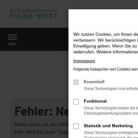
Zum
Hauptinhalt
springen
Wir nutzen Cookies, um Ihnen d
verbessern. Wir berücksichtigen 
Startseite
Fahrzeugangebote
Fahrzeugmarkt
MENÜ
Einwilligung geben. Wenn Sie zu 
widerrufen. Weitere Information
Impressum
Folgende Kategorien von Cookies werd
Essentiell
Diese Technologien sind erforde
Funktional
Fehler: Network Error
Diese Technologien bieten die b
Fahrzeugbewertungssystem und w
Beim Laden ist ein Fehler aufgetreten.
Statistik und Marketing
Hier sind ein paar Tipps, die dir helfen können:
Diese Technologien ermöglichen