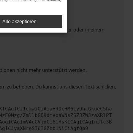
rfolgen und um Anzeigen zu schalten,
Alle akzeptieren
 Seite in einem anderen Browser oder in einem
ktionen nicht mehr unterstützt werden.
lem zu beheben. Du kannst uns diesen Text schicken,
KICAgICJ1cmwiOiAiaHR0cHM6Ly9hcGkueC5ha
MzE0Mzg/ZmllbGQ9dmVoaWNsZSZ3ZWJzaXRlPT
AogICAgImV4cGVjdCI6IHsKICAgICAgInJlc3B
AgICJyaXNreSI6IGZhbHNlCiAgfQp9