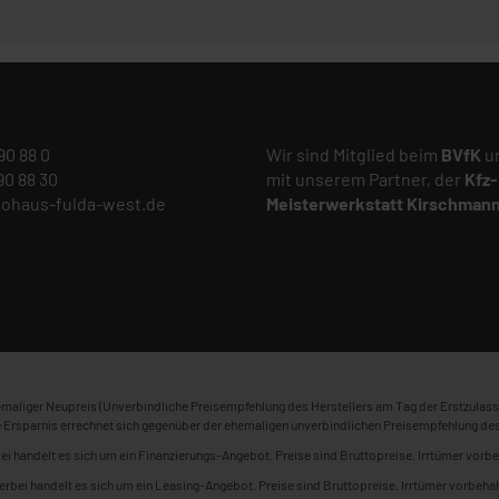
 90 88 0
Wir sind Mitglied beim
BVfK
un
 90 88 30
mit unserem Partner, der
Kfz-
tohaus-fulda-west.de
Meisterwerkstatt
Kirschman
maliger Neupreis (Unverbindliche Preisempfehlung des Herstellers am Tag der Erstzulass
 Ersparnis errechnet sich gegenüber der ehemaligen unverbindlichen Preisempfehlung des
ei handelt es sich um ein Finanzierungs-Angebot. Preise sind Bruttopreise. Irrtümer vorbe
erbei handelt es sich um ein Leasing-Angebot. Preise sind Bruttopreise. Irrtümer vorbehal