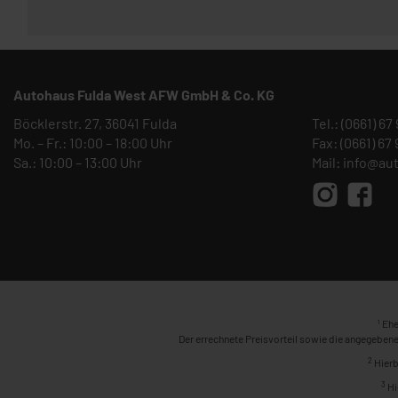
Autohaus Fulda West AFW GmbH & Co. KG
Böcklerstr. 27, 36041 Fulda
Tel.:
(0661) 67
Mo. – Fr.: 10:00 – 18:00 Uhr
Fax: (0661) 67
Sa.: 10:00 – 13:00 Uhr
Mail:
info@au
1
Ehe
Der errechnete Preisvorteil sowie die angegebene
2
Hierb
3
Hi