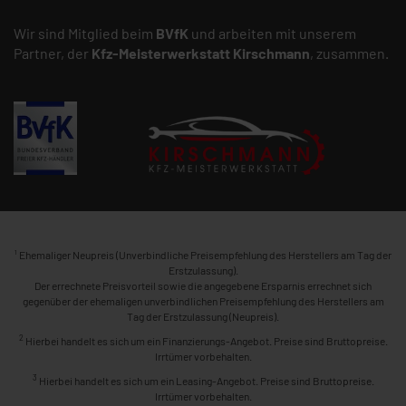
Wir sind Mitglied beim
BVfK
und arbeiten mit unserem
Partner, der
Kfz-Meisterwerkstatt
Kirschmann
, zusammen.
1
Ehemaliger Neupreis (Unverbindliche Preisempfehlung des Herstellers am Tag der
Erstzulassung).
Der errechnete Preisvorteil sowie die angegebene Ersparnis errechnet sich
gegenüber der ehemaligen unverbindlichen Preisempfehlung des Herstellers am
Tag der Erstzulassung (Neupreis).
2
Hierbei handelt es sich um ein Finanzierungs-Angebot. Preise sind Bruttopreise.
Irrtümer vorbehalten.
3
Hierbei handelt es sich um ein Leasing-Angebot. Preise sind Bruttopreise.
Irrtümer vorbehalten.