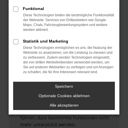
Laden andere Webseiten, zum Beispiel
deine Suchmaschine?
Funktional
Diese Technologien bieten die bestmögliche Funktionalität
Prüfe deine Browsererweiterungen.
der Webseite. Services von Drittanbietern wie Google
Manche Erweiterungen, wie Werbeblocker,
Maps, Chats, Fahrzeugbewertungssystem und weitere
können das Laden bestimmter Seiten
werden aktiviert.
verhindern. Funktioniert die Seite in einem
Statistik und Marketing
anderen Browser oder in einem privaten
Diese Technologien ermöglichen es uns, die Nutzung der
Fenster?
Webseite zu analysieren, um die Leistung zu messen und
zu verbessern. Zudem werden Technologien eingesetzt,
Starte dein Gerät neu.
die von dritten Werbetreibenden verwendet werden, um
Das kann manchmal helfen,
Sie auf anderen Webseiten zu verfolgen und um Anzeigen
zu schalten, die für Ihre Interessen relevant sind.
vorübergehende Probleme zu beheben.
Stelle sicher, dass dein Browser und dein
Speichern
Betriebssystem auf dem neuesten Stand
Optionale Cookies ablehnen
sind.
Veraltete Software birgt nicht nur ein
Alle akzeptieren
Sicherheitsrisiko, sondern kann auch dazu
führen, dass bestimmte Funktionen nicht
mehr unterstützt werden.