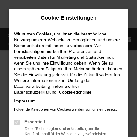
Zum
Hauptinhalt
Cookie Einstellungen
springen
Wir nutzen Cookies, um Ihnen die bestmögliche
0
Nutzung unserer Webseite zu ermöglichen und unsere
Startseite
Fahrzeugangebote
Fahrzeugmarkt
MENÜ
Kommunikation mit Ihnen zu verbessern. Wir
berücksichtigen hierbei Ihre Präferenzen und
Fahrzeugmarkt
verarbeiten Daten für Marketing und Statistiken nur,
wenn Sie uns Ihre Einwilligung geben. Wenn Sie zu
einem späteren Zeitpunkt Ihre Meinung ändern, können
Sie die Einwilligung jederzeit für die Zukunft widerrufen.
Weitere Informationen zum Umfang der
Datenverarbeitung finden Sie hier:
Fehler: Network Error
Datenschutzerklärung
,
Cookie-Richtlinie
.
Impressum
Beim Laden ist ein Fehler aufgetreten.
Folgende Kategorien von Cookies werden von uns eingesetzt:
Hier sind ein paar Tipps, die dir helfen können:
Essentiell
Überprüfe deine Firewall und deine
Diese Technologien sind erforderlich, um die
Internetverbindung.
Kernfunktionalität der Webseite zu gewährleisten.