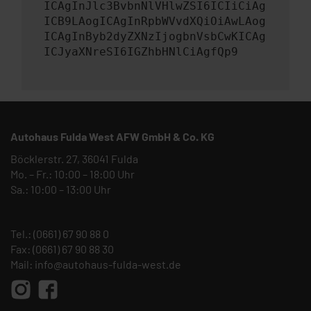
ICAgInJlc3BvbnNlVHlwZSI6ICIiCiAg
ICB9LAogICAgInRpbWVvdXQiOiAwLAog
ICAgInByb2dyZXNzIjogbnVsbCwKICAg
ICJyaXNreSI6IGZhbHNlCiAgfQp9
Autohaus Fulda West AFW GmbH & Co. KG
Böcklerstr. 27, 36041 Fulda
Mo. – Fr.: 10:00 – 18:00 Uhr
Sa.: 10:00 – 13:00 Uhr
Tel.:
(0661) 67 90 88 0
Fax: (0661) 67 90 88 30
Mail:
info@autohaus-fulda-west.de