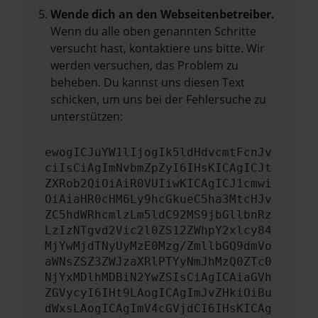
Wende dich an den Webseitenbetreiber.
Wenn du alle oben genannten Schritte
versucht hast, kontaktiere uns bitte. Wir
werden versuchen, das Problem zu
beheben. Du kannst uns diesen Text
schicken, um uns bei der Fehlersuche zu
unterstützen:
ewogICJuYW1lIjogIk5ldHdvcmtFcnJv
ciIsCiAgImNvbmZpZyI6IHsKICAgICJt
ZXRob2QiOiAiR0VUIiwKICAgICJ1cmwi
OiAiaHR0cHM6Ly9hcGkueC5ha3MtcHJv
ZC5hdWRhcmlzLm5ldC92MS9jbGllbnRz
LzIzNTgvd2Vic2l0ZS12ZWhpY2xlcy84
MjYwMjdTNyUyMzE0Mzg/ZmllbGQ9dmVo
aWNsZSZ3ZWJzaXRlPTYyNmJhMzQ0ZTc0
NjYxMDlhMDBiN2YwZSIsCiAgICAiaGVh
ZGVycyI6IHt9LAogICAgImJvZHkiOiBu
dWxsLAogICAgImV4cGVjdCI6IHsKICAg