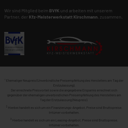
Wir sind Mitglied beim
BVfK
und arbeiten mit unserem
Partner, der
Kfz-Meisterwerkstatt
Kirschmann
, zusammen.
1
Ehemaliger Neupreis (Unverbindliche Preisempfehlung des Herstellers am Tag der
Erstzulassung).
Der errechnete Preisvorteil sowie die angegebene Ersparnis errechnet sich
gegenüber der ehemaligen unverbindlichen Preisempfehlung des Herstellers am
Tag der Erstzulassung (Neupreis).
2
Hierbei handelt es sich um ein Finanzierungs-Angebot. Preise sind Bruttopreise.
Irrtümer vorbehalten.
3
Hierbei handelt es sich um ein Leasing-Angebot. Preise sind Bruttopreise.
Irrtümer vorbehalten.