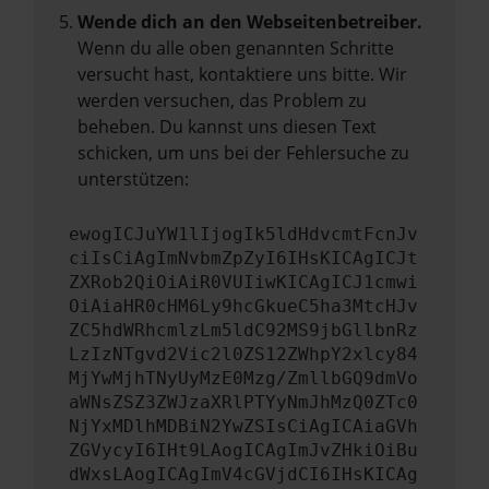
Wende dich an den Webseitenbetreiber.
Wenn du alle oben genannten Schritte
versucht hast, kontaktiere uns bitte. Wir
werden versuchen, das Problem zu
beheben. Du kannst uns diesen Text
schicken, um uns bei der Fehlersuche zu
unterstützen:
ewogICJuYW1lIjogIk5ldHdvcmtFcnJv
ciIsCiAgImNvbmZpZyI6IHsKICAgICJt
ZXRob2QiOiAiR0VUIiwKICAgICJ1cmwi
OiAiaHR0cHM6Ly9hcGkueC5ha3MtcHJv
ZC5hdWRhcmlzLm5ldC92MS9jbGllbnRz
LzIzNTgvd2Vic2l0ZS12ZWhpY2xlcy84
MjYwMjhTNyUyMzE0Mzg/ZmllbGQ9dmVo
aWNsZSZ3ZWJzaXRlPTYyNmJhMzQ0ZTc0
NjYxMDlhMDBiN2YwZSIsCiAgICAiaGVh
ZGVycyI6IHt9LAogICAgImJvZHkiOiBu
dWxsLAogICAgImV4cGVjdCI6IHsKICAg