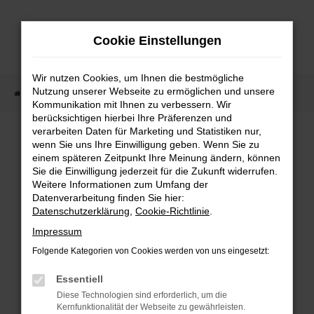
Zum
Hauptinhalt
Cookie Einstellungen
springen
Wir nutzen Cookies, um Ihnen die bestmögliche
Nutzung unserer Webseite zu ermöglichen und unsere
Startseite
Fahrzeugangebote
Fahrzeugmarkt
Kommunikation mit Ihnen zu verbessern. Wir
berücksichtigen hierbei Ihre Präferenzen und
Fahrzeugmarkt
verarbeiten Daten für Marketing und Statistiken nur,
wenn Sie uns Ihre Einwilligung geben. Wenn Sie zu
einem späteren Zeitpunkt Ihre Meinung ändern, können
Sie die Einwilligung jederzeit für die Zukunft widerrufen.
Weitere Informationen zum Umfang der
Datenverarbeitung finden Sie hier:
Fehler: Network Error
Datenschutzerklärung
,
Cookie-Richtlinie
.
Impressum
Beim Laden ist ein Fehler aufgetreten.
Folgende Kategorien von Cookies werden von uns eingesetzt:
Hier sind ein paar Tipps, die dir helfen können:
Essentiell
Überprüfe deine Firewall und deine
Diese Technologien sind erforderlich, um die
Internetverbindung.
Kernfunktionalität der Webseite zu gewährleisten.