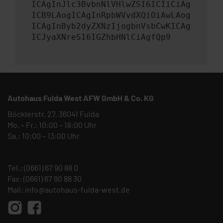
ICAgInJlc3BvbnNlVHlwZSI6ICIiCiAg
ICB9LAogICAgInRpbWVvdXQiOiAwLAog
ICAgInByb2dyZXNzIjogbnVsbCwKICAg
ICJyaXNreSI6IGZhbHNlCiAgfQp9
Autohaus Fulda West AFW GmbH & Co. KG
Böcklerstr. 27, 36041 Fulda
Mo. – Fr.: 10:00 – 18:00 Uhr
Sa.: 10:00 – 13:00 Uhr
Tel.:
(0661) 67 90 88 0
Fax: (0661) 67 90 88 30
Mail:
info@autohaus-fulda-west.de