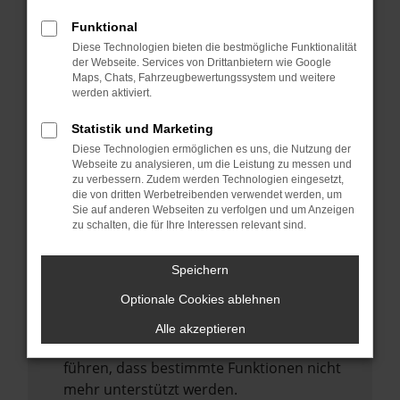
Laden andere Webseiten, zum Beispiel
deine Suchmaschine?
Funktional
Diese Technologien bieten die bestmögliche Funktionalität
Prüfe deine Browsererweiterungen.
der Webseite. Services von Drittanbietern wie Google
Manche Erweiterungen, wie Werbeblocker,
Maps, Chats, Fahrzeugbewertungssystem und weitere
können das Laden bestimmter Seiten
werden aktiviert.
verhindern. Funktioniert die Seite in einem
Statistik und Marketing
anderen Browser oder in einem privaten
Diese Technologien ermöglichen es uns, die Nutzung der
Fenster?
Webseite zu analysieren, um die Leistung zu messen und
zu verbessern. Zudem werden Technologien eingesetzt,
Starte dein Gerät neu.
die von dritten Werbetreibenden verwendet werden, um
Das kann manchmal helfen,
Sie auf anderen Webseiten zu verfolgen und um Anzeigen
zu schalten, die für Ihre Interessen relevant sind.
vorübergehende Probleme zu beheben.
Stelle sicher, dass dein Browser und dein
Speichern
Betriebssystem auf dem neuesten Stand
Optionale Cookies ablehnen
sind.
Veraltete Software birgt nicht nur ein
Alle akzeptieren
Sicherheitsrisiko, sondern kann auch dazu
führen, dass bestimmte Funktionen nicht
mehr unterstützt werden.