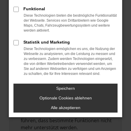
Laden andere Webseiten, zum Beispiel
deine Suchmaschine?
Funktional
Diese Technologien bieten die bestmögliche Funktionalität
Prüfe deine Browsererweiterungen.
der Webseite. Services von Drittanbietern wie Google
Manche Erweiterungen, wie Werbeblocker,
Maps, Chats, Fahrzeugbewertungssystem und weitere
können das Laden bestimmter Seiten
werden aktiviert.
verhindern. Funktioniert die Seite in einem
Statistik und Marketing
anderen Browser oder in einem privaten
Diese Technologien ermöglichen es uns, die Nutzung der
Fenster?
Webseite zu analysieren, um die Leistung zu messen und
zu verbessern. Zudem werden Technologien eingesetzt,
Starte dein Gerät neu.
die von dritten Werbetreibenden verwendet werden, um
Das kann manchmal helfen,
Sie auf anderen Webseiten zu verfolgen und um Anzeigen
zu schalten, die für Ihre Interessen relevant sind.
vorübergehende Probleme zu beheben.
Stelle sicher, dass dein Browser und dein
Speichern
Betriebssystem auf dem neuesten Stand
Optionale Cookies ablehnen
sind.
Veraltete Software birgt nicht nur ein
Alle akzeptieren
Sicherheitsrisiko, sondern kann auch dazu
führen, dass bestimmte Funktionen nicht
mehr unterstützt werden.