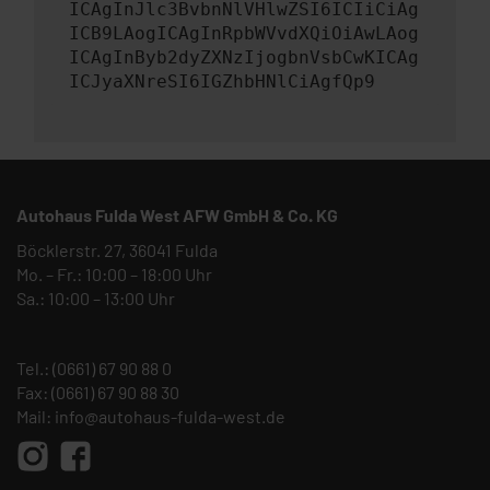
ICAgInJlc3BvbnNlVHlwZSI6ICIiCiAg
ICB9LAogICAgInRpbWVvdXQiOiAwLAog
ICAgInByb2dyZXNzIjogbnVsbCwKICAg
ICJyaXNreSI6IGZhbHNlCiAgfQp9
Autohaus Fulda West AFW GmbH & Co. KG
Böcklerstr. 27, 36041 Fulda
Mo. – Fr.: 10:00 – 18:00 Uhr
Sa.: 10:00 – 13:00 Uhr
Tel.:
(0661) 67 90 88 0
Fax: (0661) 67 90 88 30
Mail:
info@autohaus-fulda-west.de