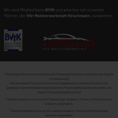
Wir sind Mitglied beim
BVfK
und arbeiten mit unserem
Partner, der
Kfz-Meisterwerkstatt
Kirschmann
, zusammen.
1
Ehemaliger Neupreis (Unverbindliche Preisempfehlung des Herstellers am Tag der
Erstzulassung).
Der errechnete Preisvorteil sowie die angegebene Ersparnis errechnet sich
gegenüber der ehemaligen unverbindlichen Preisempfehlung des Herstellers am
Tag der Erstzulassung (Neupreis).
2
Hierbei handelt es sich um ein Finanzierungs-Angebot. Preise sind Bruttopreise.
Irrtümer vorbehalten.
3
Hierbei handelt es sich um ein Leasing-Angebot. Preise sind Bruttopreise.
Irrtümer vorbehalten.