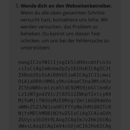
Wende dich an den Webseitenbetreiber.
Wenn du alle oben genannten Schritte
versucht hast, kontaktiere uns bitte. Wir
werden versuchen, das Problem zu
beheben. Du kannst uns diesen Text
schicken, um uns bei der Fehlersuche zu
unterstützen:
ewogICJuYW1lIjogIk5ldHdvcmtFcnJv
ciIsCiAgImNvbmZpZyI6IHsKICAgICJt
ZXRob2QiOiAiR0VUIiwKICAgICJ1cmwi
OiAiaHR0cHM6Ly9hcGkueC5ha3MtcHJv
ZC5hdWRhcmlzLm5ldC92MS9jbGllbnRz
LzIzNTgvd2Vic2l0ZS12ZWhpY2xlcy84
MjYwMjlTNSUyMzE0Mzg/ZmllbGQ9dmVo
aWNsZSZ3ZWJzaXRlPTYyNmJhMzQ0ZTc0
NjYxMDlhMDBiN2YwZSIsCiAgICAiaGVh
ZGVycyI6IHt9LAogICAgImJvZHkiOiBu
dWxsLAogICAgImV4cGVjdCI6IHsKICAg