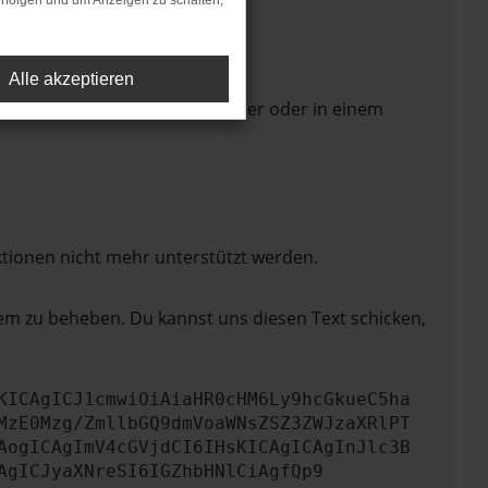
rfolgen und um Anzeigen zu schalten,
Alle akzeptieren
 Seite in einem anderen Browser oder in einem
ktionen nicht mehr unterstützt werden.
lem zu beheben. Du kannst uns diesen Text schicken,
KICAgICJ1cmwiOiAiaHR0cHM6Ly9hcGkueC5ha
MzE0Mzg/ZmllbGQ9dmVoaWNsZSZ3ZWJzaXRlPT
AogICAgImV4cGVjdCI6IHsKICAgICAgInJlc3B
AgICJyaXNreSI6IGZhbHNlCiAgfQp9