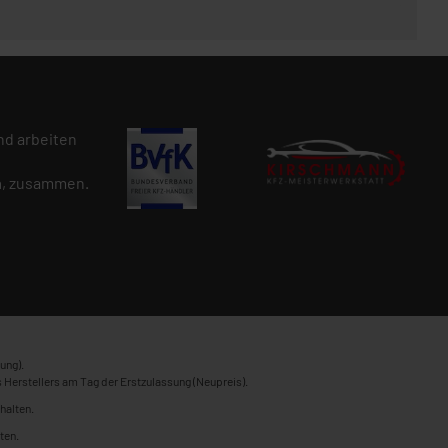
d arbeiten
n
, zusammen.
ung).
 Herstellers am Tag der Erstzulassung (Neupreis).
halten.
ten.