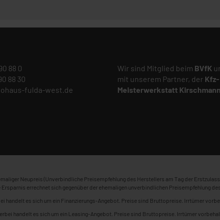
 90 88 0
Wir sind Mitglied beim
BVfK
un
 90 88 30
mit unserem Partner, der
Kfz-
tohaus-fulda-west.de
Meisterwerkstatt
Kirschman
maliger Neupreis (Unverbindliche Preisempfehlung des Herstellers am Tag der Erstzulass
 Ersparnis errechnet sich gegenüber der ehemaligen unverbindlichen Preisempfehlung des
ei handelt es sich um ein Finanzierungs-Angebot. Preise sind Bruttopreise. Irrtümer vorbe
erbei handelt es sich um ein Leasing-Angebot. Preise sind Bruttopreise. Irrtümer vorbehal