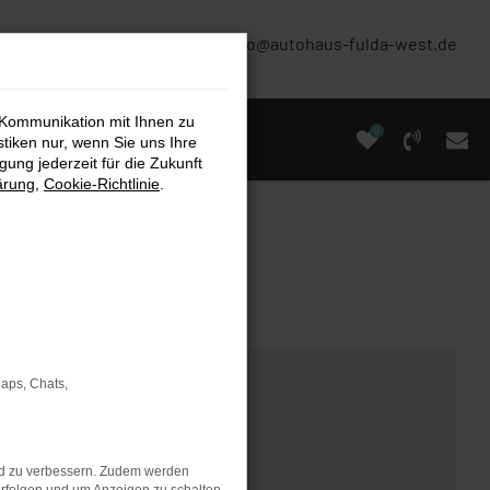
(0661) 67 90 88 0
info@autohaus-fulda-west.de
 Kommunikation mit Ihnen zu
0
stiken nur, wenn Sie uns Ihre
ung jederzeit für die Zukunft
ärung
,
Cookie-Richtlinie
.
Maps, Chats,
nd zu verbessern. Zudem werden