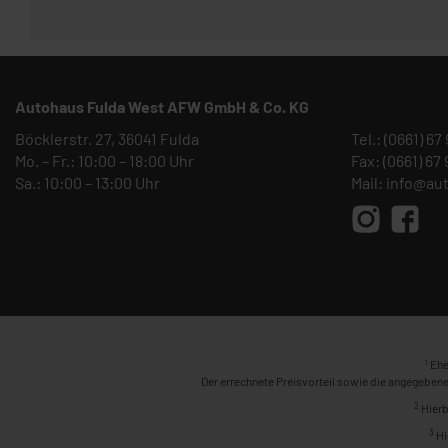
Autohaus Fulda West AFW GmbH & Co. KG
Böcklerstr. 27, 36041 Fulda
Tel.:
(0661) 67
Mo. – Fr.: 10:00 – 18:00 Uhr
Fax: (0661) 67
Sa.: 10:00 – 13:00 Uhr
Mail:
info@au
1
Ehe
Der errechnete Preisvorteil sowie die angegebene
2
Hierb
3
Hi