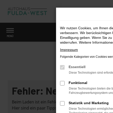
Zum
Hauptinhalt
springen
Wir nutzen Cookies, um Ihnen d
verbessern. Wir berücksichtigen 
Startseite
Fahrzeugangebote
Fahrzeugmarkt
MENÜ
Einwilligung geben. Wenn Sie zu 
widerrufen. Weitere Information
Impressum
Folgende Kategorien von Cookies werd
Essentiell
Diese Technologien sind erforde
Funktional
Fehler: Network Error
Diese Technologien bieten die b
Fahrzeugbewertungssystem und w
Beim Laden ist ein Fehler aufgetreten.
Statistik und Marketing
Hier sind ein paar Tipps, die dir helfen können:
Diese Technologien ermöglichen