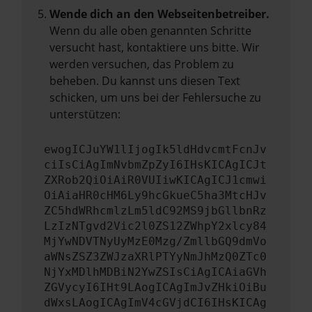
Wende dich an den Webseitenbetreiber.
Wenn du alle oben genannten Schritte
versucht hast, kontaktiere uns bitte. Wir
werden versuchen, das Problem zu
beheben. Du kannst uns diesen Text
schicken, um uns bei der Fehlersuche zu
unterstützen:
ewogICJuYW1lIjogIk5ldHdvcmtFcnJv
ciIsCiAgImNvbmZpZyI6IHsKICAgICJt
ZXRob2QiOiAiR0VUIiwKICAgICJ1cmwi
OiAiaHR0cHM6Ly9hcGkueC5ha3MtcHJv
ZC5hdWRhcmlzLm5ldC92MS9jbGllbnRz
LzIzNTgvd2Vic2l0ZS12ZWhpY2xlcy84
MjYwNDVTNyUyMzE0Mzg/ZmllbGQ9dmVo
aWNsZSZ3ZWJzaXRlPTYyNmJhMzQ0ZTc0
NjYxMDlhMDBiN2YwZSIsCiAgICAiaGVh
ZGVycyI6IHt9LAogICAgImJvZHkiOiBu
dWxsLAogICAgImV4cGVjdCI6IHsKICAg