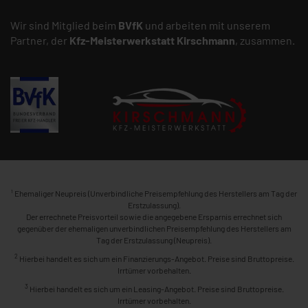
Wir sind Mitglied beim
BVfK
und arbeiten mit unserem
Partner, der
Kfz-Meisterwerkstatt
Kirschmann
, zusammen.
1
Ehemaliger Neupreis (Unverbindliche Preisempfehlung des Herstellers am Tag der
Erstzulassung).
Der errechnete Preisvorteil sowie die angegebene Ersparnis errechnet sich
gegenüber der ehemaligen unverbindlichen Preisempfehlung des Herstellers am
Tag der Erstzulassung (Neupreis).
2
Hierbei handelt es sich um ein Finanzierungs-Angebot. Preise sind Bruttopreise.
Irrtümer vorbehalten.
3
Hierbei handelt es sich um ein Leasing-Angebot. Preise sind Bruttopreise.
Irrtümer vorbehalten.