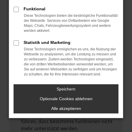
Laden andere Webseiten, zum Beispiel
deine Suchmaschine?
Funktional
Diese Technologien bieten die bestmögliche Funktionalität
Prüfe deine Browsererweiterungen.
der Webseite. Services von Drittanbietern wie Google
Manche Erweiterungen, wie Werbeblocker,
Maps, Chats, Fahrzeugbewertungssystem und weitere
können das Laden bestimmter Seiten
werden aktiviert.
verhindern. Funktioniert die Seite in einem
Statistik und Marketing
anderen Browser oder in einem privaten
Diese Technologien ermöglichen es uns, die Nutzung der
Fenster?
Webseite zu analysieren, um die Leistung zu messen und
zu verbessern. Zudem werden Technologien eingesetzt,
Starte dein Gerät neu.
die von dritten Werbetreibenden verwendet werden, um
Das kann manchmal helfen,
Sie auf anderen Webseiten zu verfolgen und um Anzeigen
zu schalten, die für Ihre Interessen relevant sind.
vorübergehende Probleme zu beheben.
Stelle sicher, dass dein Browser und dein
Speichern
Betriebssystem auf dem neuesten Stand
Optionale Cookies ablehnen
sind.
Veraltete Software birgt nicht nur ein
Alle akzeptieren
Sicherheitsrisiko, sondern kann auch dazu
führen, dass bestimmte Funktionen nicht
mehr unterstützt werden.