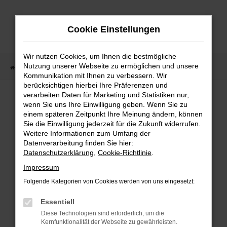
Zum
Hauptinhalt
Cookie Einstellungen
springen
Wir nutzen Cookies, um Ihnen die bestmögliche
Nutzung unserer Webseite zu ermöglichen und unsere
Startseite
Fahrzeugangebote
Fahrzeugmarkt
Kommunikation mit Ihnen zu verbessern. Wir
berücksichtigen hierbei Ihre Präferenzen und
Fahrzeugmarkt
verarbeiten Daten für Marketing und Statistiken nur,
wenn Sie uns Ihre Einwilligung geben. Wenn Sie zu
einem späteren Zeitpunkt Ihre Meinung ändern, können
Sie die Einwilligung jederzeit für die Zukunft widerrufen.
Weitere Informationen zum Umfang der
Datenverarbeitung finden Sie hier:
Fehler: Network Error
Datenschutzerklärung
,
Cookie-Richtlinie
.
Impressum
Beim Laden ist ein Fehler aufgetreten.
Folgende Kategorien von Cookies werden von uns eingesetzt:
Hier sind ein paar Tipps, die dir helfen können:
Essentiell
Überprüfe deine Firewall und deine
Diese Technologien sind erforderlich, um die
Internetverbindung.
Kernfunktionalität der Webseite zu gewährleisten.