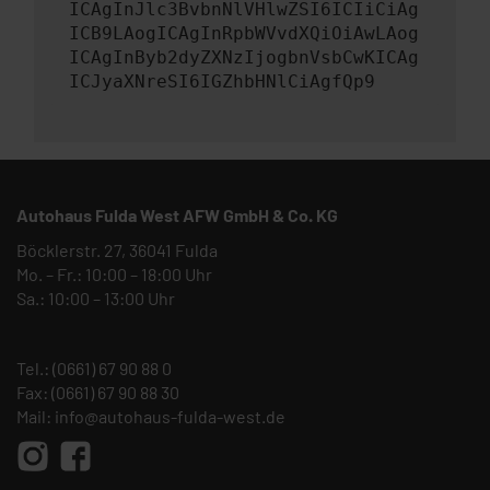
ICAgInJlc3BvbnNlVHlwZSI6ICIiCiAg
ICB9LAogICAgInRpbWVvdXQiOiAwLAog
ICAgInByb2dyZXNzIjogbnVsbCwKICAg
ICJyaXNreSI6IGZhbHNlCiAgfQp9
Autohaus Fulda West AFW GmbH & Co. KG
Böcklerstr. 27, 36041 Fulda
Mo. – Fr.: 10:00 – 18:00 Uhr
Sa.: 10:00 – 13:00 Uhr
Tel.:
(0661) 67 90 88 0
Fax: (0661) 67 90 88 30
Mail:
info@autohaus-fulda-west.de