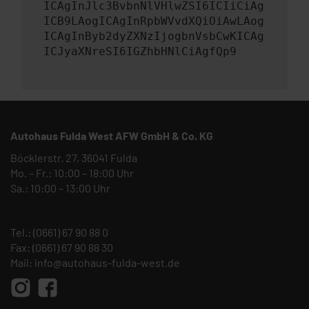
ICAgInJlc3BvbnNlVHlwZSI6ICIiCiAg
ICB9LAogICAgInRpbWVvdXQiOiAwLAog
ICAgInByb2dyZXNzIjogbnVsbCwKICAg
ICJyaXNreSI6IGZhbHNlCiAgfQp9
Autohaus Fulda West AFW GmbH & Co. KG
Böcklerstr. 27, 36041 Fulda
Mo. – Fr.: 10:00 – 18:00 Uhr
Sa.: 10:00 – 13:00 Uhr
Tel.:
(0661) 67 90 88 0
Fax: (0661) 67 90 88 30
Mail:
info@autohaus-fulda-west.de