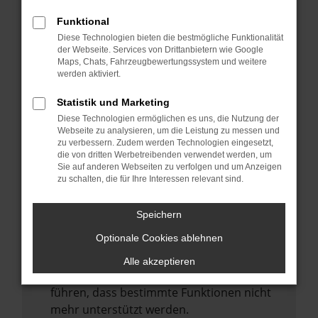
Laden andere Webseiten, zum Beispiel
deine Suchmaschine?
Funktional
Diese Technologien bieten die bestmögliche Funktionalität
Prüfe deine Browsererweiterungen.
der Webseite. Services von Drittanbietern wie Google
Manche Erweiterungen, wie Werbeblocker,
Maps, Chats, Fahrzeugbewertungssystem und weitere
können das Laden bestimmter Seiten
werden aktiviert.
verhindern. Funktioniert die Seite in einem
Statistik und Marketing
anderen Browser oder in einem privaten
Diese Technologien ermöglichen es uns, die Nutzung der
Fenster?
Webseite zu analysieren, um die Leistung zu messen und
zu verbessern. Zudem werden Technologien eingesetzt,
Starte dein Gerät neu.
die von dritten Werbetreibenden verwendet werden, um
Das kann manchmal helfen,
Sie auf anderen Webseiten zu verfolgen und um Anzeigen
zu schalten, die für Ihre Interessen relevant sind.
vorübergehende Probleme zu beheben.
Stelle sicher, dass dein Browser und dein
Speichern
Betriebssystem auf dem neuesten Stand
Optionale Cookies ablehnen
sind.
Veraltete Software birgt nicht nur ein
Alle akzeptieren
Sicherheitsrisiko, sondern kann auch dazu
führen, dass bestimmte Funktionen nicht
mehr unterstützt werden.