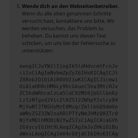
Wende dich an den Webseitenbetreiber.
Wenn du alle oben genannten Schritte
versucht hast, kontaktiere uns bitte. Wir
werden versuchen, das Problem zu
beheben. Du kannst uns diesen Text
schicken, um uns bei der Fehlersuche zu
unterstützen:
ewogICJuYW1lIjogIk5ldHdvcmtFcnJv
ciIsCiAgImNvbmZpZyI6IHsKICAgICJt
ZXRob2QiOiAiR0VUIiwKICAgICJ1cmwi
OiAiaHR0cHM6Ly9hcGkueC5ha3MtcHJv
ZC5hdWRhcmlzLm5ldC92MS9jbGllbnRz
LzIzNTgvd2Vic2l0ZS12ZWhpY2xlcy84
MjYwNTJTNSUyMzE0Mzg/ZmllbGQ9dmVo
aWNsZSZ3ZWJzaXRlPTYyNmJhMzQ0ZTc0
NjYxMDlhMDBiN2YwZSIsCiAgICAiaGVh
ZGVycyI6IHt9LAogICAgImJvZHkiOiBu
dWxsLAogICAgImV4cGVjdCI6IHsKICAg