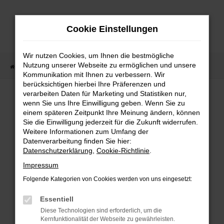
Zum
Hauptinhalt
Cookie Einstellungen
springen
Wir nutzen Cookies, um Ihnen die bestmögliche
Nutzung unserer Webseite zu ermöglichen und unsere
Startseite
Fahrzeugangebote
Fahrzeugmarkt
Kommunikation mit Ihnen zu verbessern. Wir
berücksichtigen hierbei Ihre Präferenzen und
Fahrzeugmarkt
verarbeiten Daten für Marketing und Statistiken nur,
wenn Sie uns Ihre Einwilligung geben. Wenn Sie zu
einem späteren Zeitpunkt Ihre Meinung ändern, können
Sie die Einwilligung jederzeit für die Zukunft widerrufen.
Weitere Informationen zum Umfang der
Datenverarbeitung finden Sie hier:
Fehler: Network Error
Datenschutzerklärung
,
Cookie-Richtlinie
.
Impressum
Beim Laden ist ein Fehler aufgetreten.
Folgende Kategorien von Cookies werden von uns eingesetzt:
Hier sind ein paar Tipps, die dir helfen können:
Essentiell
Überprüfe deine Firewall und deine
Diese Technologien sind erforderlich, um die
Internetverbindung.
Kernfunktionalität der Webseite zu gewährleisten.