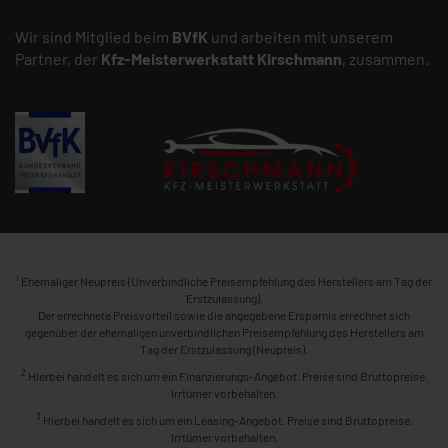
Wir sind Mitglied beim
BVfK
und arbeiten mit unserem
Partner, der
Kfz-Meisterwerkstatt
Kirschmann
, zusammen.
1
Ehemaliger Neupreis (Unverbindliche Preisempfehlung des Herstellers am Tag der
Erstzulassung).
Der errechnete Preisvorteil sowie die angegebene Ersparnis errechnet sich
gegenüber der ehemaligen unverbindlichen Preisempfehlung des Herstellers am
Tag der Erstzulassung (Neupreis).
2
Hierbei handelt es sich um ein Finanzierungs-Angebot. Preise sind Bruttopreise.
Irrtümer vorbehalten.
3
Hierbei handelt es sich um ein Leasing-Angebot. Preise sind Bruttopreise.
Irrtümer vorbehalten.