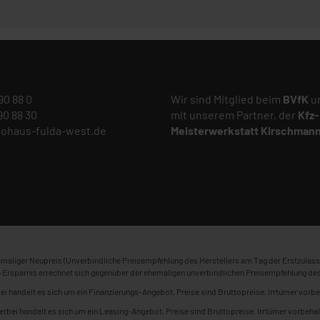
 90 88 0
Wir sind Mitglied beim
BVfK
un
 90 88 30
mit unserem Partner, der
Kfz-
tohaus-fulda-west.de
Meisterwerkstatt
Kirschman
maliger Neupreis (Unverbindliche Preisempfehlung des Herstellers am Tag der Erstzulass
 Ersparnis errechnet sich gegenüber der ehemaligen unverbindlichen Preisempfehlung des
ei handelt es sich um ein Finanzierungs-Angebot. Preise sind Bruttopreise. Irrtümer vorbe
erbei handelt es sich um ein Leasing-Angebot. Preise sind Bruttopreise. Irrtümer vorbehal