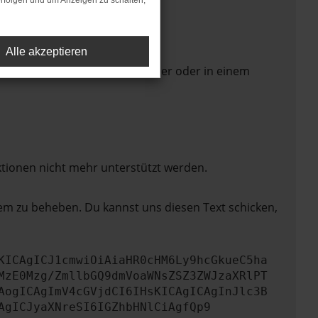
rfolgen und um Anzeigen zu schalten,
Alle akzeptieren
 Seite in einem anderen Browser oder in einem
ktionen nicht mehr unterstützt werden.
lem zu beheben. Du kannst uns diesen Text schicken,
KICAgICJ1cmwiOiAiaHR0cHM6Ly9hcGkueC5ha
MzE0Mzg/ZmllbGQ9dmVoaWNsZSZ3ZWJzaXRlPT
AogICAgImV4cGVjdCI6IHsKICAgICAgInJlc3B
AgICJyaXNreSI6IGZhbHNlCiAgfQp9