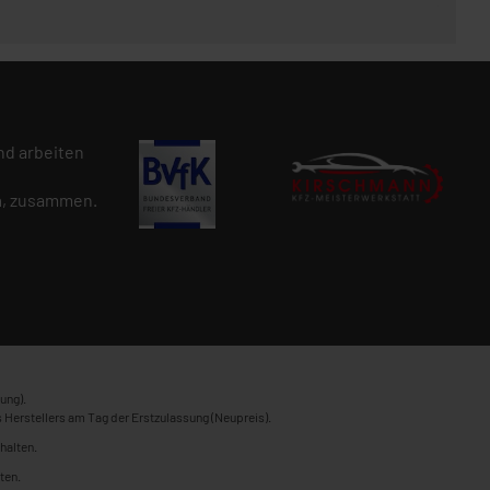
d arbeiten
n
, zusammen.
ung).
 Herstellers am Tag der Erstzulassung (Neupreis).
halten.
ten.