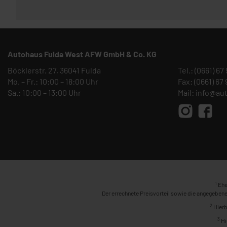
Autohaus Fulda West AFW GmbH & Co. KG
Böcklerstr. 27, 36041 Fulda
Tel.:
(0661) 67
Mo. – Fr.: 10:00 – 18:00 Uhr
Fax: (0661) 67
Sa.: 10:00 – 13:00 Uhr
Mail:
info@au
1
Ehe
Der errechnete Preisvorteil sowie die angegebene
2
Hierb
3
Hi