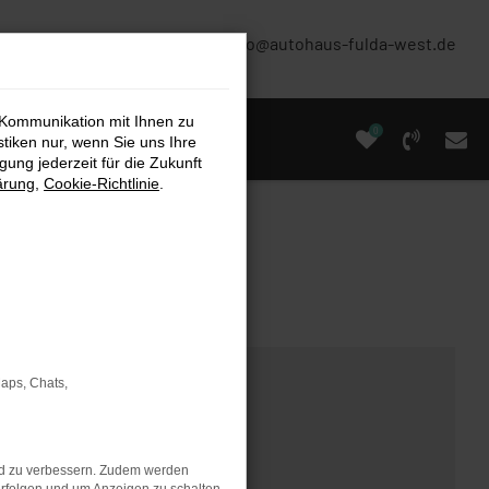
(0661) 67 90 88 0
info@autohaus-fulda-west.de
 Kommunikation mit Ihnen zu
0
stiken nur, wenn Sie uns Ihre
ung jederzeit für die Zukunft
ärung
,
Cookie-Richtlinie
.
Maps, Chats,
nd zu verbessern. Zudem werden