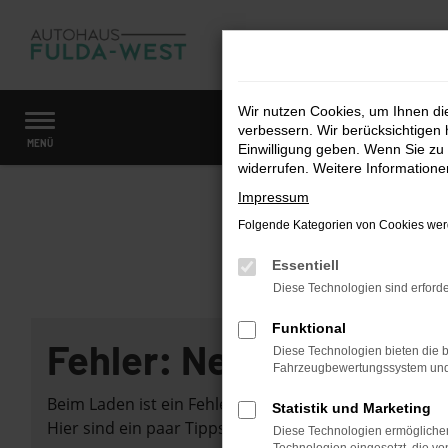
Zum
Hauptinhalt
springen
Wir nutzen Cookies, um Ihnen d
verbessern. Wir berücksichtigen 
Startseite
Fahrzeugangebote
Fahrzeugmarkt
MENÜ
Einwilligung geben. Wenn Sie zu 
widerrufen. Weitere Information
Impressum
Folgende Kategorien von Cookies werd
Essentiell
Diese Technologien sind erforde
Funktional
Fehler: Network Error
Diese Technologien bieten die b
Fahrzeugbewertungssystem und w
Beim Laden ist ein Fehler aufgetreten.
Statistik und Marketing
Hier sind ein paar Tipps, die dir helfen können:
Diese Technologien ermöglichen