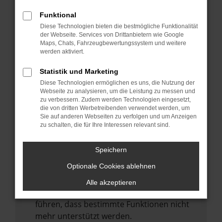
Laden andere Webseiten, zum Beispiel
deine Suchmaschine?
Funktional
Diese Technologien bieten die bestmögliche Funktionalität
Prüfe deine Browsererweiterungen.
der Webseite. Services von Drittanbietern wie Google
Manche Erweiterungen, wie Werbeblocker,
Maps, Chats, Fahrzeugbewertungssystem und weitere
können das Laden bestimmter Seiten
werden aktiviert.
verhindern. Funktioniert die Seite in einem
Statistik und Marketing
anderen Browser oder in einem privaten
Diese Technologien ermöglichen es uns, die Nutzung der
Fenster?
Webseite zu analysieren, um die Leistung zu messen und
zu verbessern. Zudem werden Technologien eingesetzt,
Starte dein Gerät neu.
die von dritten Werbetreibenden verwendet werden, um
Das kann manchmal helfen,
Sie auf anderen Webseiten zu verfolgen und um Anzeigen
zu schalten, die für Ihre Interessen relevant sind.
vorübergehende Probleme zu beheben.
Stelle sicher, dass dein Browser und dein
Speichern
Betriebssystem auf dem neuesten Stand
Optionale Cookies ablehnen
sind.
Veraltete Software birgt nicht nur ein
Alle akzeptieren
Sicherheitsrisiko, sondern kann auch dazu
führen, dass bestimmte Funktionen nicht
mehr unterstützt werden.