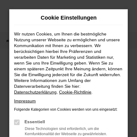
Zum
Hauptinhalt
Cookie Einstellungen
springen
Wir nutzen Cookies, um Ihnen die bestmögliche
Nutzung unserer Webseite zu ermöglichen und unsere
Startseite
Fahrzeugangebote
Fahrzeugmarkt
Kommunikation mit Ihnen zu verbessern. Wir
berücksichtigen hierbei Ihre Präferenzen und
Fahrzeugmarkt
verarbeiten Daten für Marketing und Statistiken nur,
wenn Sie uns Ihre Einwilligung geben. Wenn Sie zu
einem späteren Zeitpunkt Ihre Meinung ändern, können
Sie die Einwilligung jederzeit für die Zukunft widerrufen.
Weitere Informationen zum Umfang der
Datenverarbeitung finden Sie hier:
Fehler: Network Error
Datenschutzerklärung
,
Cookie-Richtlinie
.
Impressum
Beim Laden ist ein Fehler aufgetreten.
Folgende Kategorien von Cookies werden von uns eingesetzt:
Hier sind ein paar Tipps, die dir helfen können:
Essentiell
Überprüfe deine Firewall und deine
Diese Technologien sind erforderlich, um die
Internetverbindung.
Kernfunktionalität der Webseite zu gewährleisten.