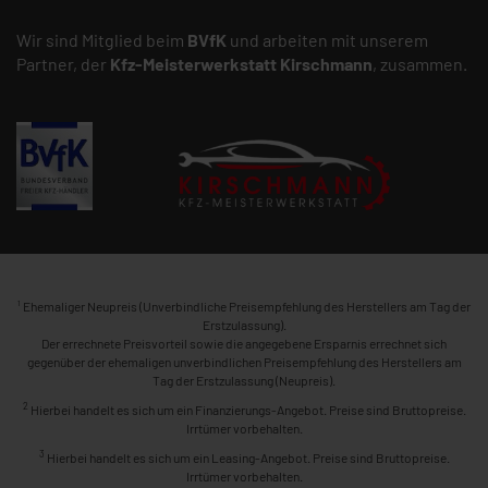
Wir sind Mitglied beim
BVfK
und arbeiten mit unserem
Partner, der
Kfz-Meisterwerkstatt
Kirschmann
, zusammen.
1
Ehemaliger Neupreis (Unverbindliche Preisempfehlung des Herstellers am Tag der
Erstzulassung).
Der errechnete Preisvorteil sowie die angegebene Ersparnis errechnet sich
gegenüber der ehemaligen unverbindlichen Preisempfehlung des Herstellers am
Tag der Erstzulassung (Neupreis).
2
Hierbei handelt es sich um ein Finanzierungs-Angebot. Preise sind Bruttopreise.
Irrtümer vorbehalten.
3
Hierbei handelt es sich um ein Leasing-Angebot. Preise sind Bruttopreise.
Irrtümer vorbehalten.