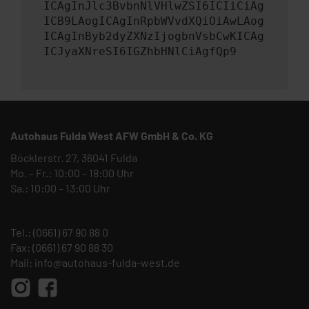
ICAgInJlc3BvbnNlVHlwZSI6ICIiCiAg
ICB9LAogICAgInRpbWVvdXQiOiAwLAog
ICAgInByb2dyZXNzIjogbnVsbCwKICAg
ICJyaXNreSI6IGZhbHNlCiAgfQp9
Autohaus Fulda West AFW GmbH & Co. KG
Böcklerstr. 27, 36041 Fulda
Mo. – Fr.: 10:00 – 18:00 Uhr
Sa.: 10:00 – 13:00 Uhr
Tel.:
(0661) 67 90 88 0
Fax: (0661) 67 90 88 30
Mail:
info@autohaus-fulda-west.de