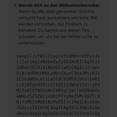
Wende dich an den Webseitenbetreiber.
Wenn du alle oben genannten Schritte
versucht hast, kontaktiere uns bitte. Wir
werden versuchen, das Problem zu
beheben. Du kannst uns diesen Text
schicken, um uns bei der Fehlersuche zu
unterstützen:
ewogICJuYW1lIjogIk5ldHdvcmtFcnJv
ciIsCiAgImNvbmZpZyI6IHsKICAgICJt
ZXRob2QiOiAiR0VUIiwKICAgICJ1cmwi
OiAiaHR0cHM6Ly9hcGkueC5ha3MtcHJv
ZC5hdWRhcmlzLm5ldC92MS9jbGllbnRz
LzIzNTgvd2Vic2l0ZS12ZWhpY2xlcy84
MjYwNTVTNSUyMzE0Mzg/ZmllbGQ9dmVo
aWNsZSZ3ZWJzaXRlPTYyNmJhMzQ0ZTc0
NjYxMDlhMDBiN2YwZSIsCiAgICAiaGVh
ZGVycyI6IHt9LAogICAgImJvZHkiOiBu
dWxsLAogICAgImV4cGVjdCI6IHsKICAg