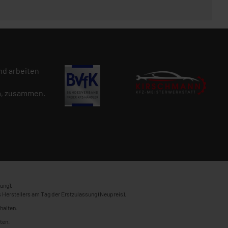
d arbeiten
n
, zusammen.
ung).
 Herstellers am Tag der Erstzulassung (Neupreis).
halten.
ten.