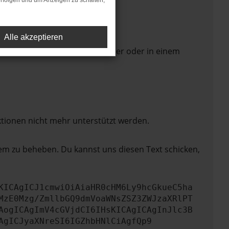
rfolgen und um Anzeigen zu schalten,
Alle akzeptieren
 Seite in einem anderen Browser oder in einem
ktionen nicht mehr unterstützt werden.
lem zu beheben. Du kannst uns diesen Text schicken,
KICAgICJ1cmwiOiAiaHR0cHM6Ly9hcGkueC5ha
MzE0Mzg/ZmllbGQ9dmVoaWNsZSZ3ZWJzaXRlPT
AogICAgImV4cGVjdCI6IHsKICAgICAgInJlc3B
AgICJyaXNreSI6IGZhbHNlCiAgfQp9