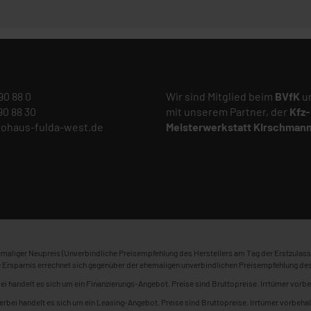
 90 88 0
Wir sind Mitglied beim
BVfK
un
 90 88 30
mit unserem Partner, der
Kfz-
tohaus-fulda-west.de
Meisterwerkstatt
Kirschman
maliger Neupreis (Unverbindliche Preisempfehlung des Herstellers am Tag der Erstzulass
 Ersparnis errechnet sich gegenüber der ehemaligen unverbindlichen Preisempfehlung des
ei handelt es sich um ein Finanzierungs-Angebot. Preise sind Bruttopreise. Irrtümer vorbe
erbei handelt es sich um ein Leasing-Angebot. Preise sind Bruttopreise. Irrtümer vorbehal