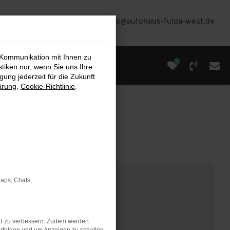
(0661) 67 90 88 0
info@autohaus-fulda-west.de
 Kommunikation mit Ihnen zu
0
stiken nur, wenn Sie uns Ihre
ung jederzeit für die Zukunft
ärung
,
Cookie-Richtlinie
.
Maps, Chats,
nd zu verbessern. Zudem werden