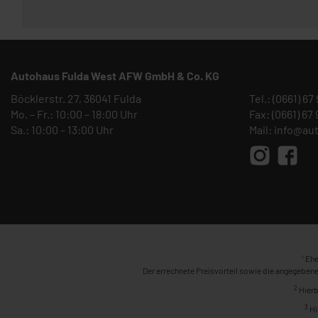
Autohaus Fulda West AFW GmbH & Co. KG
Böcklerstr. 27, 36041 Fulda
Tel.:
(0661) 67
Mo. – Fr.: 10:00 – 18:00 Uhr
Fax: (0661) 67
Sa.: 10:00 – 13:00 Uhr
Mail:
info@au
1
Ehe
Der errechnete Preisvorteil sowie die angegebene
2
Hierb
3
Hi