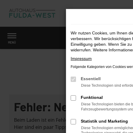
Zum
Hauptinhalt
springen
Wir nutzen Cookies, um Ihnen d
verbessern. Wir berücksichtigen 
Startseite
Fahrzeugangebote
Fahrzeugmarkt
MENÜ
Einwilligung geben. Wenn Sie zu 
widerrufen. Weitere Information
Impressum
Folgende Kategorien von Cookies werd
Essentiell
Diese Technologien sind erforde
Funktional
Fehler: Network Error
Diese Technologien bieten die b
Fahrzeugbewertungssystem und w
Beim Laden ist ein Fehler aufgetreten.
Statistik und Marketing
Hier sind ein paar Tipps, die dir helfen können:
Diese Technologien ermöglichen