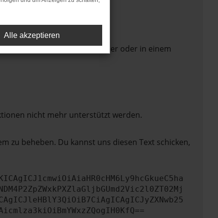
rfolgen und um Anzeigen zu schalten,
Alle akzeptieren
 Seite in einem anderen Browser oder in einem
ktionen nicht mehr unterstützt werden.
lem zu beheben. Du kannst uns diesen Text schicken,
KICAgICJ1cmwiOiAiaHR0cHM6Ly9hcGkueC5ha
NDM4P2ZpZWxkPXZlaGljbGUmd2Vic2l0ZT02Mj
CAgICJleHBlY3QiOiB7CiAgICAgICJyZXNwb25
Aicmlza3kiOiBmYWxzZQogIH0KfQ==