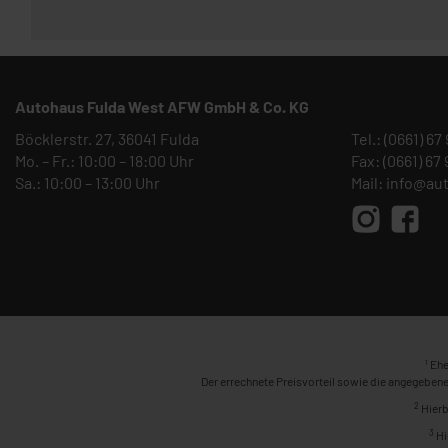
Autohaus Fulda West AFW GmbH & Co. KG
Böcklerstr. 27, 36041 Fulda
Tel.:
(0661) 67
Mo. – Fr.: 10:00 – 18:00 Uhr
Fax: (0661) 67
Sa.: 10:00 – 13:00 Uhr
Mail:
info@au
1
Ehe
Der errechnete Preisvorteil sowie die angegebene
2
Hierb
3
Hi