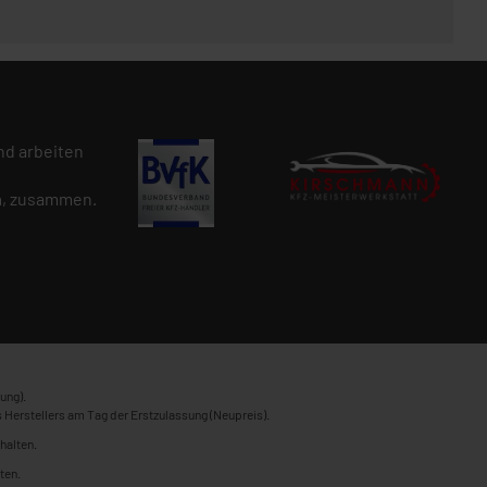
d arbeiten
n
, zusammen.
ung).
 Herstellers am Tag der Erstzulassung (Neupreis).
halten.
ten.