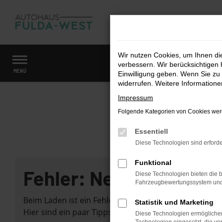
Zum
Hauptinhalt
springen
Wir nutzen Cookies, um Ihnen d
verbessern. Wir berücksichtigen 
Startseite
Fahrzeugangebote
Fahrzeugmarkt
MENÜ
Einwilligung geben. Wenn Sie zu 
widerrufen. Weitere Information
Impressum
Folgende Kategorien von Cookies werd
Essentiell
Diese Technologien sind erforde
Funktional
Fehler: Network Error
Diese Technologien bieten die b
Fahrzeugbewertungssystem und w
Beim Laden ist ein Fehler aufgetreten.
Statistik und Marketing
Hier sind ein paar Tipps, die dir helfen können:
Diese Technologien ermöglichen