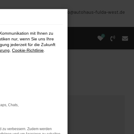
(0661) 67 90 88 0
info@autohaus-fulda-west.de
 Kommunikation mit Ihnen zu
0
stiken nur, wenn Sie uns Ihre
ung jederzeit für die Zukunft
ärung
,
Cookie-Richtlinie
.
Maps, Chats,
nd zu verbessern. Zudem werden