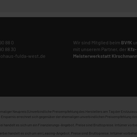
 90 88 0
Wir sind Mitglied beim
BVfK
un
 90 88 30
mit unserem Partner, der
Kfz-
tohaus-fulda-west.de
Meisterwerkstatt
Kirschman
maliger Neupreis (Unverbindliche Preisempfehlung des Herstellers am Tag der Erstzulass
 Ersparnis errechnet sich gegenüber der ehemaligen unverbindlichen Preisempfehlung des
ei handelt es sich um ein Finanzierungs-Angebot. Preise sind Bruttopreise. Irrtümer vorbe
erbei handelt es sich um ein Leasing-Angebot. Preise sind Bruttopreise. Irrtümer vorbehal