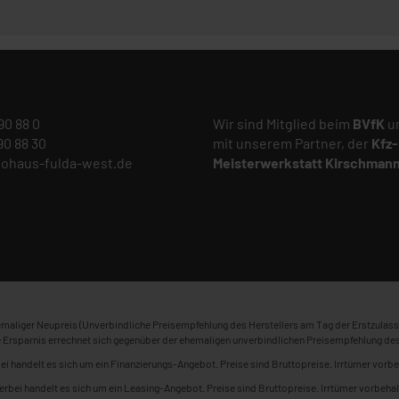
 90 88 0
Wir sind Mitglied beim
BVfK
un
 90 88 30
mit unserem Partner, der
Kfz-
tohaus-fulda-west.de
Meisterwerkstatt
Kirschman
maliger Neupreis (Unverbindliche Preisempfehlung des Herstellers am Tag der Erstzulass
 Ersparnis errechnet sich gegenüber der ehemaligen unverbindlichen Preisempfehlung des
ei handelt es sich um ein Finanzierungs-Angebot. Preise sind Bruttopreise. Irrtümer vorbe
erbei handelt es sich um ein Leasing-Angebot. Preise sind Bruttopreise. Irrtümer vorbehal