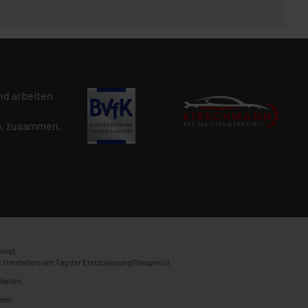
d arbeiten
n
, zusammen.
ung).
 Herstellers am Tag der Erstzulassung (Neupreis).
halten.
ten.