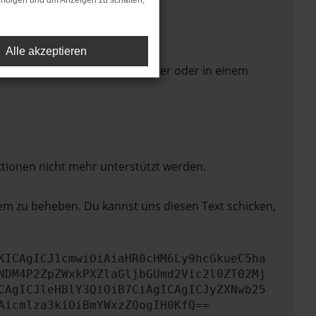
rfolgen und um Anzeigen zu schalten,
Alle akzeptieren
 Seite in einem anderen Browser oder in einem
ktionen nicht mehr unterstützt werden.
lem zu beheben. Du kannst uns diesen Text schicken,
KICAgICJ1cmwiOiAiaHR0cHM6Ly9hcGkueC5ha
NDM4P2ZpZWxkPXZlaGljbGUmd2Vic2l0ZT02Mj
CAgICJleHBlY3QiOiB7CiAgICAgICJyZXNwb25
Aicmlza3kiOiBmYWxzZQogIH0KfQ==