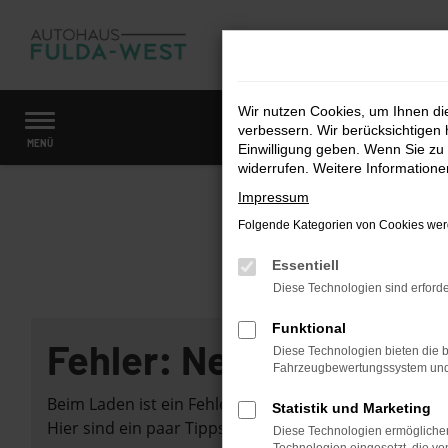
Zum
Hauptinhalt
springen
Wir nutzen Cookies, um Ihnen d
verbessern. Wir berücksichtigen 
Startseite
Fahrzeugangebote
Fahrzeugmarkt
MENÜ
Einwilligung geben. Wenn Sie zu 
widerrufen. Weitere Information
Impressum
Folgende Kategorien von Cookies werd
Essentiell
Diese Technologien sind erforde
Funktional
Fehler: Network Error
Diese Technologien bieten die b
Fahrzeugbewertungssystem und w
Beim Laden ist ein Fehler aufgetreten.
Statistik und Marketing
Hier sind ein paar Tipps, die dir helfen können:
Diese Technologien ermöglichen