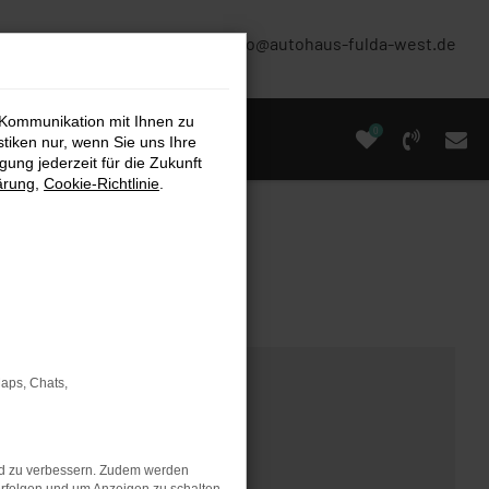
(0661) 67 90 88 0
info@autohaus-fulda-west.de
 Kommunikation mit Ihnen zu
0
stiken nur, wenn Sie uns Ihre
ung jederzeit für die Zukunft
ärung
,
Cookie-Richtlinie
.
Maps, Chats,
nd zu verbessern. Zudem werden