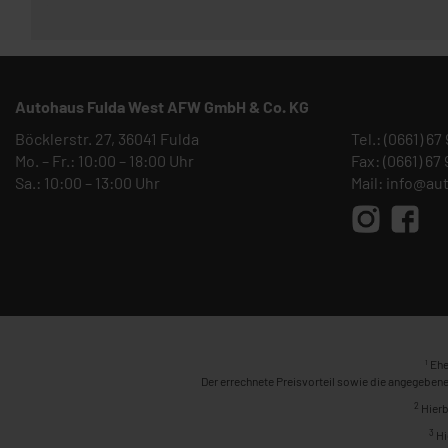
Autohaus Fulda West AFW GmbH & Co. KG
Böcklerstr. 27, 36041 Fulda
Tel.:
(0661) 67
Mo. – Fr.: 10:00 – 18:00 Uhr
Fax: (0661) 67
Sa.: 10:00 – 13:00 Uhr
Mail:
info@au
1
Ehe
Der errechnete Preisvorteil sowie die angegebene
2
Hierb
3
Hi