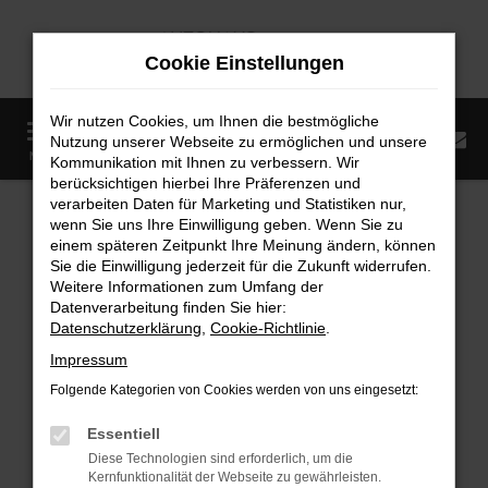
Zum
Hauptinhalt
Cookie Einstellungen
springen
Wir nutzen Cookies, um Ihnen die bestmögliche
0
Nutzung unserer Webseite zu ermöglichen und unsere
Startseite
Fahrzeugangebote
Fahrzeugmarkt
MENÜ
Kommunikation mit Ihnen zu verbessern. Wir
berücksichtigen hierbei Ihre Präferenzen und
Fahrzeugmarkt
verarbeiten Daten für Marketing und Statistiken nur,
wenn Sie uns Ihre Einwilligung geben. Wenn Sie zu
einem späteren Zeitpunkt Ihre Meinung ändern, können
Sie die Einwilligung jederzeit für die Zukunft widerrufen.
Weitere Informationen zum Umfang der
Datenverarbeitung finden Sie hier:
Fehler: Network Error
Datenschutzerklärung
,
Cookie-Richtlinie
.
Impressum
Beim Laden ist ein Fehler aufgetreten.
Folgende Kategorien von Cookies werden von uns eingesetzt:
Hier sind ein paar Tipps, die dir helfen können:
Essentiell
Überprüfe deine Firewall und deine
Diese Technologien sind erforderlich, um die
Internetverbindung.
Kernfunktionalität der Webseite zu gewährleisten.