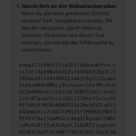
Wende dich an den Webseitenbetreiber.
Wenn du alle oben genannten Schritte
versucht hast, kontaktiere uns bitte. Wir
werden versuchen, das Problem zu
beheben. Du kannst uns diesen Text
schicken, um uns bei der Fehlersuche zu
unterstützen:
ewogICJuYW1lIjogIk5ldHdvcmtFcnJv
ciIsCiAgImNvbmZpZyI6IHsKICAgICJt
ZXRob2QiOiAiR0VUIiwKICAgICJ1cmwi
OiAiaHR0cHM6Ly9hcGkueC5ha3MtcHJv
ZC5hdWRhcmlzLm5ldC92MS9jbGllbnRz
LzIzNTgvd2Vic2l0ZS12ZWhpY2xlcy84
MjYxMjUlMjMxNDM4P2ZpZWxkPXZlaGlj
bGUmd2Vic2l0ZT02MjZiYTM0NGU3NDY2
MTA5YTAwYjdmMGUiLAogICAgImhlYWRl
cnMiOiB7fSwKICAgICJib2R5IjogbnVs
bCwKICAgICJleHBlY3QiOiB7CiAgICAg