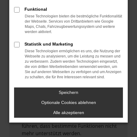
Laden andere Webseiten, zum Beispiel
deine Suchmaschine?
Funktional
Diese Technologien bieten die bestmögliche Funktionalität
Prüfe deine Browsererweiterungen.
der Webseite. Services von Drittanbietern wie Google
Manche Erweiterungen, wie Werbeblocker,
Maps, Chats, Fahrzeugbewertungssystem und weitere
können das Laden bestimmter Seiten
werden aktiviert.
verhindern. Funktioniert die Seite in einem
Statistik und Marketing
anderen Browser oder in einem privaten
Diese Technologien ermöglichen es uns, die Nutzung der
Fenster?
Webseite zu analysieren, um die Leistung zu messen und
zu verbessern. Zudem werden Technologien eingesetzt,
Starte dein Gerät neu.
die von dritten Werbetreibenden verwendet werden, um
Das kann manchmal helfen,
Sie auf anderen Webseiten zu verfolgen und um Anzeigen
zu schalten, die für Ihre Interessen relevant sind.
vorübergehende Probleme zu beheben.
Stelle sicher, dass dein Browser und dein
Speichern
Betriebssystem auf dem neuesten Stand
Optionale Cookies ablehnen
sind.
Veraltete Software birgt nicht nur ein
Alle akzeptieren
Sicherheitsrisiko, sondern kann auch dazu
führen, dass bestimmte Funktionen nicht
mehr unterstützt werden.