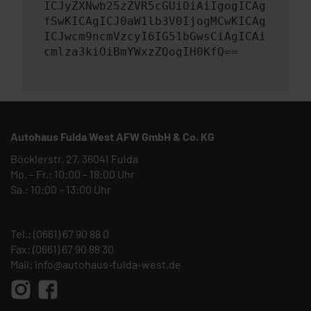
ICJyZXNwb25zZVR5cGUiOiAiIgogICAg
fSwKICAgICJ0aW1lb3V0IjogMCwKICAg
ICJwcm9ncmVzcyI6IG51bGwsCiAgICAi
cmlza3kiOiBmYWxzZQogIH0KfQ==
Autohaus Fulda West AFW GmbH & Co. KG
Böcklerstr. 27, 36041 Fulda
Mo. – Fr.: 10:00 – 18:00 Uhr
Sa.: 10:00 – 13:00 Uhr
Tel.:
(0661) 67 90 88 0
Fax: (0661) 67 90 88 30
Mail:
info@autohaus-fulda-west.de