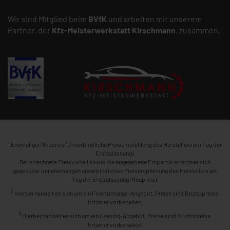
Wir sind Mitglied beim
BVfK
und arbeiten mit unserem
Partner, der
Kfz-Meisterwerkstatt
Kirschmann
, zusammen.
1
Ehemaliger Neupreis (Unverbindliche Preisempfehlung des Herstellers am Tag der
Erstzulassung).
Der errechnete Preisvorteil sowie die angegebene Ersparnis errechnet sich
gegenüber der ehemaligen unverbindlichen Preisempfehlung des Herstellers am
Tag der Erstzulassung (Neupreis).
2
Hierbei handelt es sich um ein Finanzierungs-Angebot. Preise sind Bruttopreise.
Irrtümer vorbehalten.
3
Hierbei handelt es sich um ein Leasing-Angebot. Preise sind Bruttopreise.
Irrtümer vorbehalten.