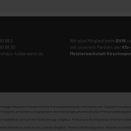
 90 88 0
Wir sind Mitglied beim
BVfK
un
 90 88 30
mit unserem Partner, der
Kfz-
tohaus-fulda-west.de
Meisterwerkstatt
Kirschman
maliger Neupreis (Unverbindliche Preisempfehlung des Herstellers am Tag der Erstzulass
 Ersparnis errechnet sich gegenüber der ehemaligen unverbindlichen Preisempfehlung des
ei handelt es sich um ein Finanzierungs-Angebot. Preise sind Bruttopreise. Irrtümer vorbe
erbei handelt es sich um ein Leasing-Angebot. Preise sind Bruttopreise. Irrtümer vorbehal