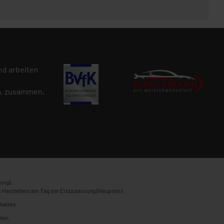
d arbeiten
n
, zusammen.
ung).
 Herstellers am Tag der Erstzulassung (Neupreis).
halten.
ten.