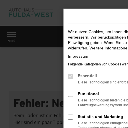
Zum
Hauptinhalt
springen
Wir nutzen Cookies, um Ihnen d
verbessern. Wir berücksichtigen 
Startseite
Fahrzeugangebote
Fahrzeugmarkt
MENÜ
Einwilligung geben. Wenn Sie zu 
widerrufen. Weitere Information
Impressum
Folgende Kategorien von Cookies werd
Essentiell
Diese Technologien sind erforde
Funktional
Fehler: Network Error
Diese Technologien bieten die b
Fahrzeugbewertungssystem und w
Beim Laden ist ein Fehler aufgetreten.
Statistik und Marketing
Hier sind ein paar Tipps, die dir helfen können:
Diese Technologien ermöglichen