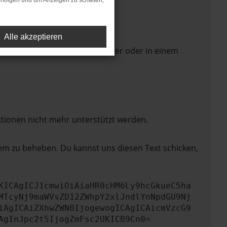
rfolgen und um Anzeigen zu schalten,
Alle akzeptieren
 Seite in einem anderen Browser oder in einem
ktionen nicht mehr unterstützt werden.
lem zu beheben. Du kannst uns diesen Text schicken,
KICAgICJ1cmwiOiAiaHR0cHM6Ly9hcGkueC5ha
MTcyNj9maWVsZD12ZWhpY2xlJndlYnNpdGU9Nj
iAgICAiZXhwZWN0IjogewogICAgICAicmVzcG9
AgInJpc2t5IjogZmFsc2UKICB9Cn0=