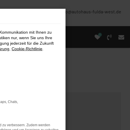
(0661) 67 90 88 0
info@autohaus-fulda-west.de
 Kommunikation mit Ihnen zu
0
stiken nur, wenn Sie uns Ihre
ung jederzeit für die Zukunft
ärung
,
Cookie-Richtlinie
.
Maps, Chats,
nd zu verbessern. Zudem werden