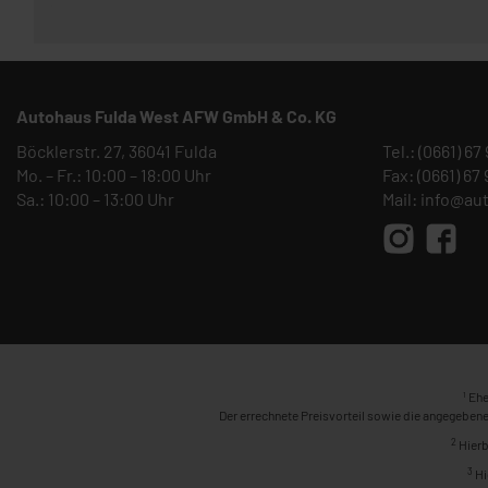
Autohaus Fulda West AFW GmbH & Co. KG
Böcklerstr. 27, 36041 Fulda
Tel.:
(0661) 67
Mo. – Fr.: 10:00 – 18:00 Uhr
Fax: (0661) 67
Sa.: 10:00 – 13:00 Uhr
Mail:
info@au
1
Ehe
Der errechnete Preisvorteil sowie die angegebene
2
Hierb
3
Hi